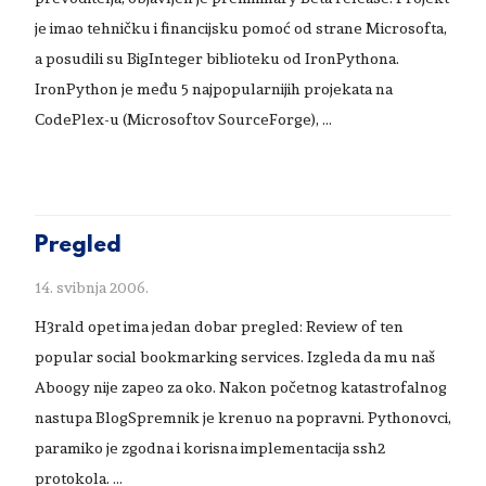
je imao tehničku i financijsku pomoć od strane Microsofta,
a posudili su BigInteger biblioteku od IronPythona.
IronPython je među 5 najpopularnijih projekata na
CodePlex-u (Microsoftov SourceForge), …
Pregled
14. svibnja 2006.
H3rald opet ima jedan dobar pregled: Review of ten
popular social bookmarking services. Izgleda da mu naš
Aboogy nije zapeo za oko. Nakon početnog katastrofalnog
nastupa BlogSpremnik je krenuo na popravni. Pythonovci,
paramiko je zgodna i korisna implementacija ssh2
protokola. …