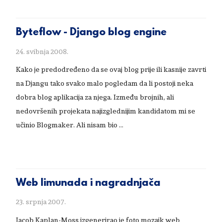
Byteflow - Django blog engine
24. svibnja 2008.
Kako je predodređeno da se ovaj blog prije ili kasnije zavrti
na Djangu tako svako malo pogledam da li postoji neka
dobra blog aplikacija za njega. Između brojnih, ali
nedovršenih projekata najizglednijim kandidatom mi se
učinio Blogmaker. Ali nisam bio …
Web limunada i nagradnjača
23. srpnja 2007.
Jacob Kaplan-Moss izgenerirao je foto mozaik web