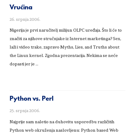
Vrućina
26. srpnja 2006.
Nigerija je prvi naručitelj milijun OLPC uređaja. Što li će to
značiti za njihove stručnjake iz Internet marketinga? Sex,
laži i video trake, zapravo Myths, Lies, and Truths about
the Linux kernel. Zgodna prezentacija. Nekima se neće
dopasti jer je …
Python vs. Perl
25. srpnja 2006.
Najprije sam naletio na duhovitu usporedbu različitih
Python web okruženja naslovljenu: Python based Web