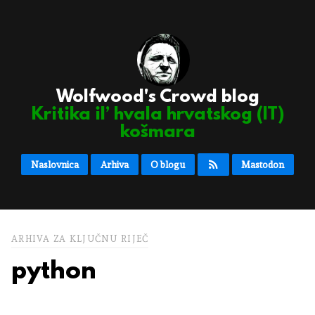
Wolfwood's Crowd blog
Kritika il’ hvala hrvatskog (IT)
košmara
Naslovnica
Arhiva
O blogu
Mastodon
ARHIVA ZA KLJUČNU RIJEČ
python