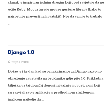
članak je inspiriran jednim drugim koji opet savjetuje da ne
učite Ruby. Moousture je mouse gesture library (kako to
najsretnije prevesti na hrvatski?). Nije da vam je to trebalo
…
Django 1.0
6. rujna 2008.
Došao je i taj dan kad se oznaka inačice za Django razvojno
okruženje zaustavila na brojčaniku gdje piše 1.0. Prikladna
bilješka uz taj događaj donosi najvažnije novosti, a oni koji
su razvijali svoje aplikacije s prethodnom službenom
inačicom najbolje da …