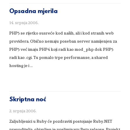
Opsadna mjerila
14. srpnja 2006.
PHP5 se rijetko susreće kod naših, ali i kod stranih web
providera. Obično nemaju poseban server namijenjen za
PHP5 već imaju PHP4 koji radi kao mod_php dok PHP5
radi kao .cgi. Tu pomalo trpe performanse, a shared
hosting je i …
Skriptna noć
2. srpnja 2006.
Zaljubljenici u Ruby će pozdraviti postojanje Ruby.NET
prevoditelja, objavljen je preliminary Beta release. Projekt