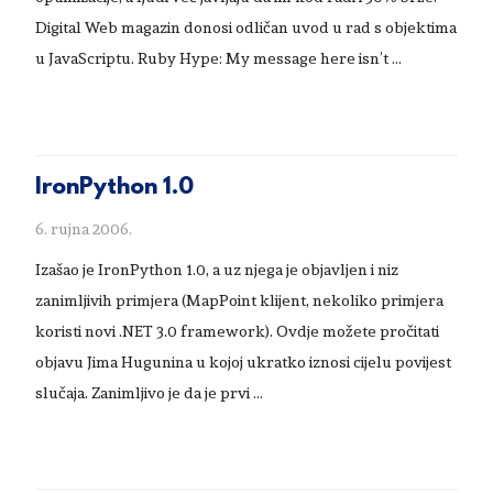
Digital Web magazin donosi odličan uvod u rad s objektima
u JavaScriptu. Ruby Hype: My message here isn’t …
IronPython 1.0
6. rujna 2006.
Izašao je IronPython 1.0, a uz njega je objavljen i niz
zanimljivih primjera (MapPoint klijent, nekoliko primjera
koristi novi .NET 3.0 framework). Ovdje možete pročitati
objavu Jima Hugunina u kojoj ukratko iznosi cijelu povijest
slučaja. Zanimljivo je da je prvi …