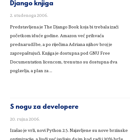
Django knjiga
2. studenoga 2006.
Predstavljena je The Django Book koja bi trebala izaći
početkom iduće godine. Amazon već prihvaća
prednarudžbe, a po riječima Adriana njihov broj je
zaprepaštujući. Knjiga je dostupna pod GNU Free
Documentation licencom, trenutno su dostupna dva
poglavlja, a plan za …
S nogu za developere
20. rujna 2006.
Izašao je vrli, novi Python 2.5. Najavljene su nove brzinske
optimizacije, a ljudi već javljaju da im kod radi i 30% brže.