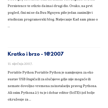
Persistence te otkrio da ima i drugi dio. Ovako, na prvi
pogled, čini mi se da Buu Nguyen piše jedan zanimljiv i
studiozan programerski blog. Natjecanje Kad sam pisao o
…
Kratko i brzo - 1@2007
11. siječnja 2007.
Portable Python Portable Python je namijenjen za eko
sustav USB štapića ili za slučajeve gdje nije moguće ili
nemate dovoljno vremena za instalaciju pravog Pythona.
Ali osim Pythona 2.5 tu je i dobar editor (SciTE) i još bolje
okruženje za …