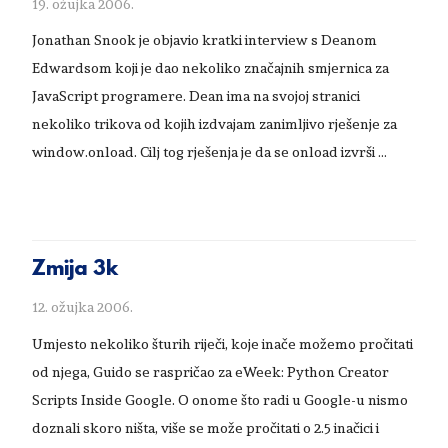
19. ožujka 2006.
Jonathan Snook je objavio kratki interview s Deanom
Edwardsom koji je dao nekoliko značajnih smjernica za
JavaScript programere. Dean ima na svojoj stranici
nekoliko trikova od kojih izdvajam zanimljivo rješenje za
window.onload. Cilj tog rješenja je da se onload izvrši …
Zmija 3k
12. ožujka 2006.
Umjesto nekoliko šturih riječi, koje inače možemo pročitati
od njega, Guido se raspričao za eWeek: Python Creator
Scripts Inside Google. O onome što radi u Google-u nismo
doznali skoro ništa, više se može pročitati o 2.5 inačici i