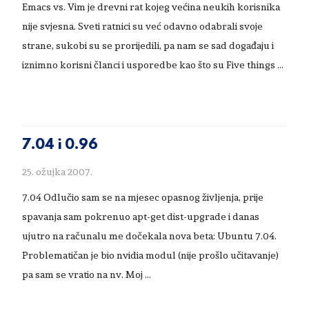
Emacs vs. Vim je drevni rat kojeg većina neukih korisnika
nije svjesna. Sveti ratnici su već odavno odabrali svoje
strane, sukobi su se prorijedili, pa nam se sad događaju i
iznimno korisni članci i usporedbe kao što su Five things …
7.04 i 0.96
25. ožujka 2007.
7.04 Odlučio sam se na mjesec opasnog življenja, prije
spavanja sam pokrenuo apt-get dist-upgrade i danas
ujutro na računalu me dočekala nova beta: Ubuntu 7.04.
Problematičan je bio nvidia modul (nije prošlo učitavanje)
pa sam se vratio na nv. Moj …