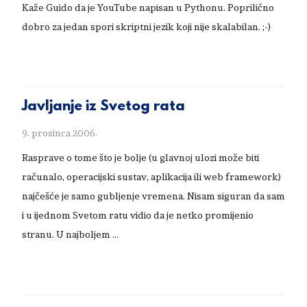
Kaže Guido da je YouTube napisan u Pythonu. Poprilično
dobro za jedan spori skriptni jezik koji nije skalabilan. ;-)
Javljanje iz Svetog rata
9. prosinca 2006.
Rasprave o tome što je bolje (u glavnoj ulozi može biti
računalo, operacijski sustav, aplikacija ili web framework)
najčešće je samo gubljenje vremena. Nisam siguran da sam
i u ijednom Svetom ratu vidio da je netko promijenio
stranu. U najboljem …