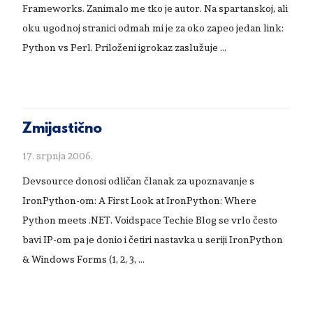
Frameworks. Zanimalo me tko je autor. Na spartanskoj, ali
oku ugodnoj stranici odmah mi je za oko zapeo jedan link:
Python vs Perl. Priloženi igrokaz zaslužuje …
Zmijastično
17. srpnja 2006.
Devsource donosi odličan članak za upoznavanje s
IronPython-om: A First Look at IronPython: Where
Python meets .NET. Voidspace Techie Blog se vrlo često
bavi IP-om pa je donio i četiri nastavka u seriji IronPython
& Windows Forms (1, 2, 3, …