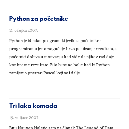
Python za početnike
11. ožujka 2007.
Python je idealan programski jezik za početnike u
programiranju jer omogućuje brzo postizanje rezultata, a
početnici dobivaju motivaciju kad vide da njihov rad daje
konkretne rezultate. Bilo bi puno bolje kad bi Python
zamijenio prastari Pascal koji se i dalje …
Tri laka komada
19. veljače 2007.
Buu Nguyen Naletio sam na članak The Legend of Data