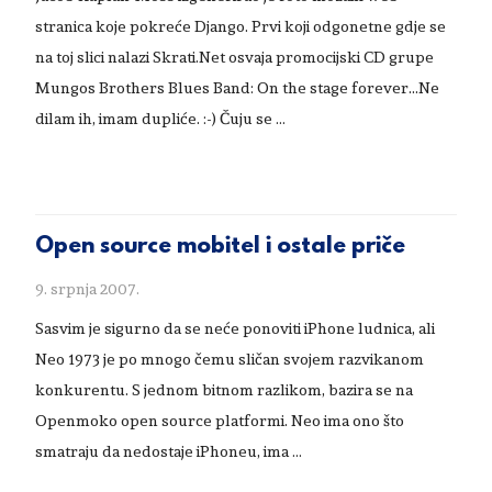
stranica koje pokreće Django. Prvi koji odgonetne gdje se
na toj slici nalazi Skrati.Net osvaja promocijski CD grupe
Mungos Brothers Blues Band: On the stage forever...Ne
dilam ih, imam dupliće. :-) Čuju se …
Open source mobitel i ostale priče
9. srpnja 2007.
Sasvim je sigurno da se neće ponoviti iPhone ludnica, ali
Neo 1973 je po mnogo čemu sličan svojem razvikanom
konkurentu. S jednom bitnom razlikom, bazira se na
Openmoko open source platformi. Neo ima ono što
smatraju da nedostaje iPhoneu, ima …