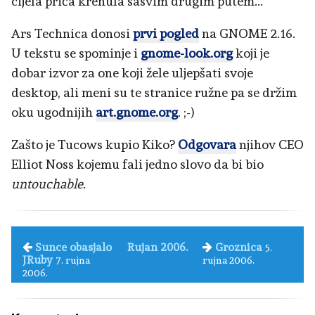
cijela priča krenula sasvim drugim putem...
Ars Technica donosi
prvi pogled
na GNOME 2.16.
U tekstu se spominje i
gnome-look.org
koji je
dobar izvor za one koji žele uljepšati svoje
desktop, ali meni su te stranice ružne pa se držim
oku ugodnijih
art.gnome.org
. ;-)
Zašto je Tucows kupio Kiko?
Odgovara
njihov CEO
Elliot Noss kojemu fali jedno slovo da bi bio
untouchable
.
Sunce obasjalo
Rujan 2006.
Groznica
5.
JRuby
7. rujna
rujna 2006.
2006.