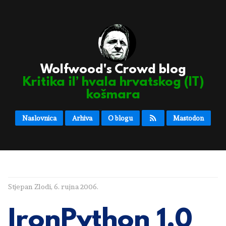
Wolfwood's Crowd blog
Kritika il’ hvala hrvatskog (IT)
košmara
Naslovnica
Arhiva
O blogu
Mastodon
Stjepan Zlodi
,
6. rujna 2006.
IronPython 1.0