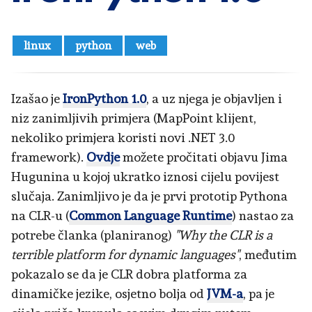
linux
python
web
Izašao je
IronPython 1.0
, a uz njega je objavljen i
niz zanimljivih primjera (MapPoint klijent,
nekoliko primjera koristi novi .NET 3.0
framework).
Ovdje
možete pročitati objavu Jima
Hugunina u kojoj ukratko iznosi cijelu povijest
slučaja. Zanimljivo je da je prvi prototip Pythona
na CLR-u (
Common Language Runtime
) nastao za
potrebe članka (planiranog)
"Why the CLR is a
terrible platform for dynamic languages"
, međutim
pokazalo se da je CLR dobra platforma za
dinamičke jezike, osjetno bolja od
JVM-a
, pa je