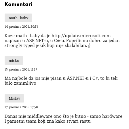
Komentari
math_baby
14. prosinca 2006. 20:23
Kaze math_baby da je http://update.microsoft.com
napisan u ASP.NET-u, u C#-u. Poprilicno dobro za jedan
strongly typed jezik koji nije skalabilan. ;)
misko
15. prosinca 2006. 11:17
Ma najbole da jos nije pisan u ASP.NET-u i C#, to bi tek
bilo zanimljivo
Mislav
17. prosinca 2006. 17:50
Danas nije middleware ono što je bitno - samo hardware
I pametni team koji zna kako stvari rastu.