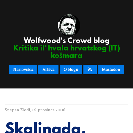
Wolfwood's Crowd blog
Kritika il’ hvala hrvatskog (IT)
košmara
Naslovnica
Arhiva
O blogu
Mastodon
Stjepan Zlodi
,
14. prosinca 2006.
Skalinada,