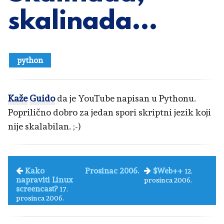
skalinada…
python
Kaže
Guido
da je YouTube napisan u Pythonu.
Poprilično dobro za jedan spori skriptni jezik koji
nije skalabilan. ;-)
Kako
Prosinac 2006.
$Web++
12.
napraviti Linux
prosinca 2006.
screencast?
17.
prosinca 2006.