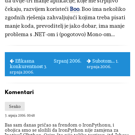
da dvije-tri manje aplikacije, koje me strpljivo
čekaju, razvijem koristeći
Boo
. Boo ima nekoliko
zgodnih rješenja zahvaljujući kojima treba pisati
manje koda, prevoditelj je jako dobar, ima manje
problema s .NET-om i (pogotovo) Mono-om...
Efikasna
Srpanj 2006.
Subotom…
1.
konkurentnost
3.
srpnja 2006.
srpnja 2006.
Komentari
Senko
3. srpnja 2006. 00:48
Bas sam danas pričao sa frendom o IronPythonu, i
obojica smo se složili da IronPython nije zamjena za