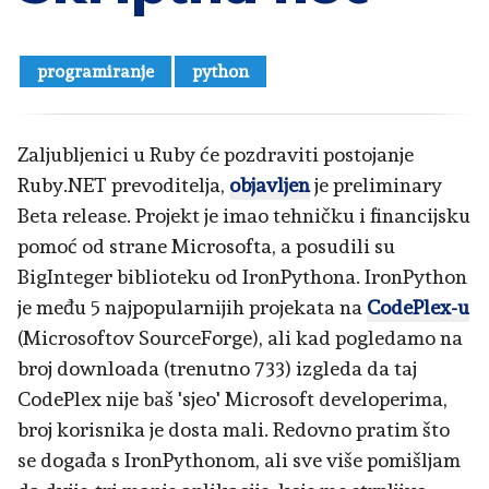
programiranje
python
Zaljubljenici u Ruby će pozdraviti postojanje
Ruby.NET prevoditelja,
objavljen
je preliminary
Beta release. Projekt je imao tehničku i financijsku
pomoć od strane Microsofta, a posudili su
BigInteger biblioteku od IronPythona. IronPython
je među 5 najpopularnijih projekata na
CodePlex-u
(Microsoftov SourceForge), ali kad pogledamo na
broj downloada (trenutno 733) izgleda da taj
CodePlex nije baš 'sjeo' Microsoft developerima,
broj korisnika je dosta mali. Redovno pratim što
se događa s IronPythonom, ali sve više pomišljam