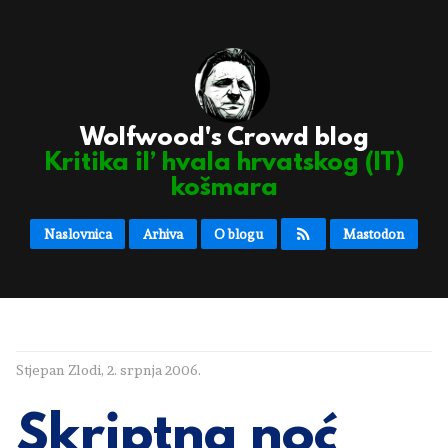
Wolfwood's Crowd blog
Kritika il’ hvala hrvatskog (IT)
košmara
Naslovnica
Arhiva
O blogu
Mastodon
Stjepan Zlodi
,
2. srpnja 2006.
Skriptna noć