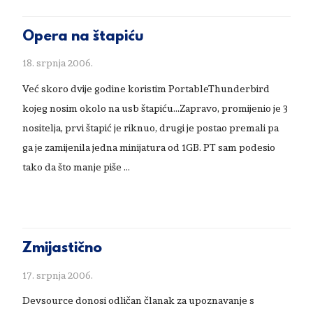
Opera na štapiću
18. srpnja 2006.
Već skoro dvije godine koristim PortableThunderbird
kojeg nosim okolo na usb štapiću...Zapravo, promijenio je 3
nositelja, prvi štapić je riknuo, drugi je postao premali pa
ga je zamijenila jedna minijatura od 1GB. PT sam podesio
tako da što manje piše …
Zmijastično
17. srpnja 2006.
Devsource donosi odličan članak za upoznavanje s