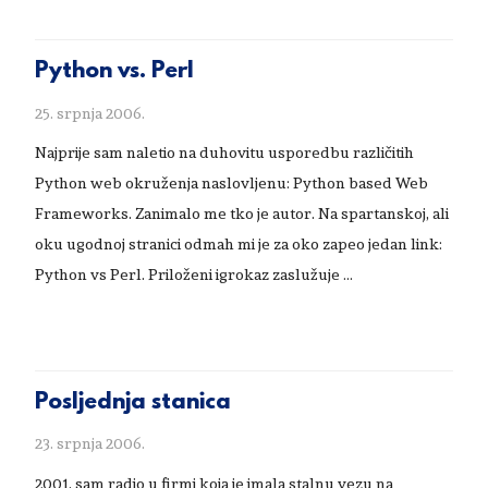
Python vs. Perl
25. srpnja 2006.
Najprije sam naletio na duhovitu usporedbu različitih
Python web okruženja naslovljenu: Python based Web
Frameworks. Zanimalo me tko je autor. Na spartanskoj, ali
oku ugodnoj stranici odmah mi je za oko zapeo jedan link:
Python vs Perl. Priloženi igrokaz zaslužuje …
Posljednja stanica
23. srpnja 2006.
2001. sam radio u firmi koja je imala stalnu vezu na