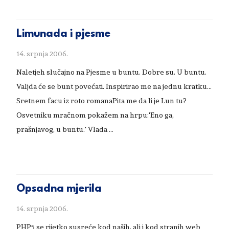
Limunada i pjesme
14. srpnja 2006.
Naletjeh slučajno na Pjesme u buntu. Dobre su. U buntu.
Valjda će se bunt povećati. Inspirirao me na jednu kratku...
Sretnem facu iz roto romanaPita me da li je Lun tu?
Osvetniku mračnom pokažem na hrpu:'Eno ga,
prašnjavog, u buntu.' Vlada …
Opsadna mjerila
14. srpnja 2006.
PHP5 se rijetko susreće kod naših, ali i kod stranih web