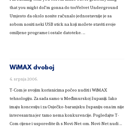
that you might doI'm gonna do tooVelvet Underground
Umjesto da okolo nosite računalo jednostavnije je sa
sobom nositi neki USB stick na koji možete staviti svoje
omiljene programe i ostale datoteke. …
WiMAX dvoboj
4. srpnja 2006.
T-Com je svojim korisnicima počeo nuditi i WiMAX
tehnologiju. Za sada samo u Međimurskoj županiji. Iako
imaju koncesiju i za Osječko-baranjsku županiju ona im nije
interesantna jer tamo nema konkurencije. Pogledajte T-
Com cijene i usporedite ih s Novi-Net-om. Novi-Net nudi …