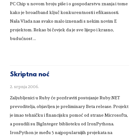
PC Chip u novom broju piše i o gospodarstvu znanja i tome
kako je broadband ključ konkurentnosti i efikasnosti.
Naša Vlada nas svako malo iznenadi s nekim novim E
projektom. Rekao bi čovjek da je sve lijepo i krasno,
budućnost …
Skriptna noć
2. srpnja 2006.
Zaljubljenici u Ruby će pozdraviti postojanje Ruby.NET
prevoditelja, objavljen je preliminary Beta release. Projekt
je imao tehničku i financijsku pomoć od strane Microsofta,
a posudili su BigInteger biblioteku od IronPythona.
IronPython je među 5 najpopularnijih projekata na