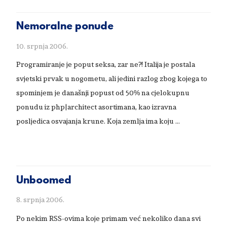
Nemoralne ponude
10. srpnja 2006.
Programiranje je poput seksa, zar ne?! Italija je postala
svjetski prvak u nogometu, ali jedini razlog zbog kojega to
spominjem je današnji popust od 50% na cjelokupnu
ponudu iz php|architect asortimana, kao izravna
posljedica osvajanja krune. Koja zemlja ima koju …
Unboomed
8. srpnja 2006.
Po nekim RSS-ovima koje primam već nekoliko dana svi