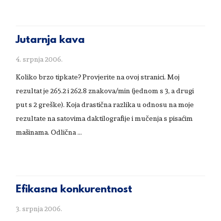
Jutarnja kava
4. srpnja 2006.
Koliko brzo tipkate? Provjerite na ovoj stranici. Moj
rezultat je 265.2 i 262.8 znakova/min (jednom s 3, a drugi
put s 2 greške). Koja drastična razlika u odnosu na moje
rezultate na satovima daktilografije i mučenja s pisaćim
mašinama. Odlična …
Efikasna konkurentnost
3. srpnja 2006.