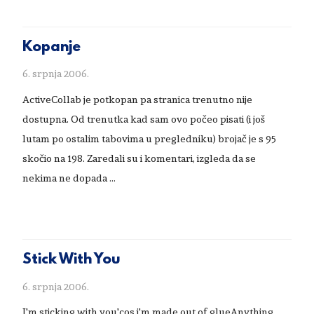
Kopanje
6. srpnja 2006.
ActiveCollab je potkopan pa stranica trenutno nije
dostupna. Od trenutka kad sam ovo počeo pisati (i još
lutam po ostalim tabovima u pregledniku) brojač je s 95
skočio na 198. Zaredali su i komentari, izgleda da se
nekima ne dopada …
Stick With You
6. srpnja 2006.
I'm sticking with you'cos i'm made out of glueAnything