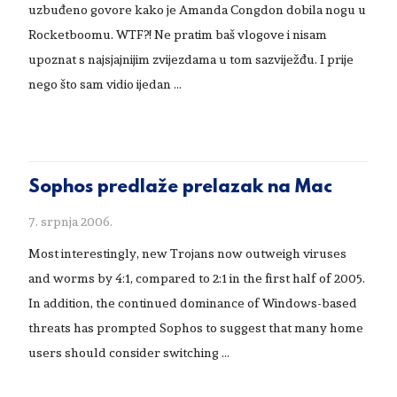
uzbuđeno govore kako je Amanda Congdon dobila nogu u
Rocketboomu. WTF?! Ne pratim baš vlogove i nisam
upoznat s najsjajnijim zvijezdama u tom sazviježđu. I prije
nego što sam vidio ijedan …
Sophos predlaže prelazak na Mac
7. srpnja 2006.
Most interestingly, new Trojans now outweigh viruses
and worms by 4:1, compared to 2:1 in the first half of 2005.
In addition, the continued dominance of Windows-based
threats has prompted Sophos to suggest that many home
users should consider switching …