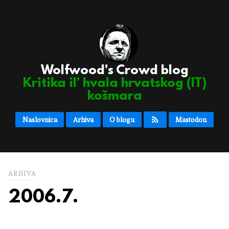
Wolfwood's Crowd blog
Kritika il’ hvala hrvatskog (IT)
košmara
Naslovnica
Arhiva
O blogu
Mastodon
ARHIVA
2006.7.