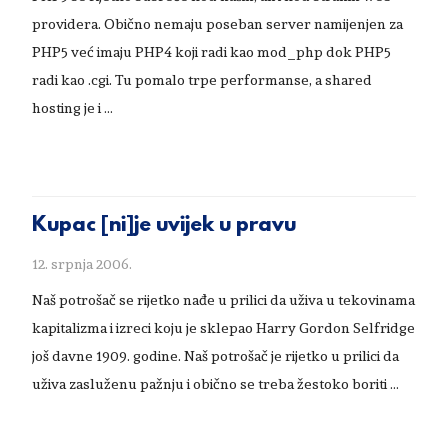
providera. Obično nemaju poseban server namijenjen za
PHP5 već imaju PHP4 koji radi kao mod_php dok PHP5
radi kao .cgi. Tu pomalo trpe performanse, a shared
hosting je i …
Kupac [ni]je uvijek u pravu
12. srpnja 2006.
Naš potrošač se rijetko nađe u prilici da uživa u tekovinama
kapitalizma i izreci koju je sklepao Harry Gordon Selfridge
još davne 1909. godine. Naš potrošač je rijetko u prilici da
uživa zasluženu pažnju i obično se treba žestoko boriti …