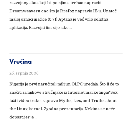
razvojnog alata koji bi, po njima, trebao napraviti
Dreamweaveru ono što je Firefox napravio IE-u. Unatoč
maloj oznaci inačice (0.31) Aptana je već vrlo solidna
aplikacija. Razvojni tim si je jako …
Vrućina
26. srpnja 2006.
Nigerija je prvi naručitelj milijun OLPC uređaja. Što li će to
značiti za njihove stručnjake iz Internet marketinga? Sex,
laži i video trake, zapravo Myths, Lies, and Truths about
the Linux kernel. Zgodna prezentacija. Nekima se neće
dopasti jer je …