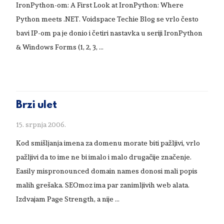
IronPython-om: A First Look at IronPython: Where
Python meets .NET. Voidspace Techie Blog se vrlo često
bavi IP-om pa je donio i četiri nastavka u seriji IronPython
& Windows Forms (1, 2, 3, …
Brzi ulet
15. srpnja 2006.
Kod smišljanja imena za domenu morate biti pažljivi, vrlo
pažljivi da to ime ne bi imalo i malo drugačije značenje.
Easily mispronounced domain names donosi mali popis
malih grešaka. SEOmoz ima par zanimljivih web alata.
Izdvajam Page Strength, a nije …