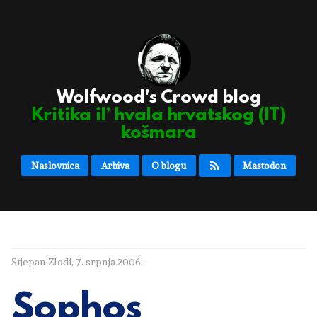
Wolfwood's Crowd blog
Kritika il’ hvala hrvatskog (IT)
košmara
Naslovnica
Arhiva
O blogu
Mastodon
Stjepan Zlodi
,
7. srpnja 2006.
Sophos