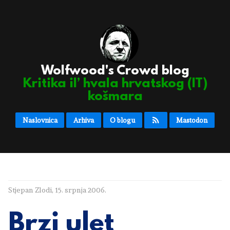
Wolfwood's Crowd blog
Kritika il’ hvala hrvatskog (IT)
košmara
Naslovnica
Arhiva
O blogu
Mastodon
Stjepan Zlodi
,
15. srpnja 2006.
Brzi ulet