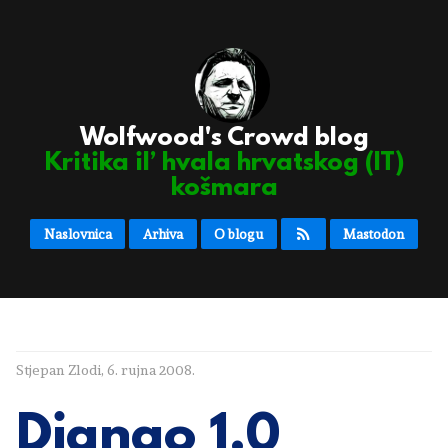
Wolfwood's Crowd blog
Kritika il’ hvala hrvatskog (IT)
košmara
Naslovnica
Arhiva
O blogu
Mastodon
Stjepan Zlodi
,
6. rujna 2008.
Django 1.0