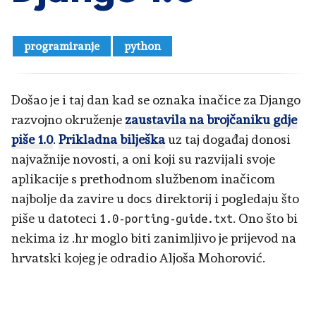
programiranje
python
Došao je i taj dan kad se oznaka inačice za Django
razvojno okruženje
zaustavila na brojčaniku gdje
piše 1.0
.
Prikladna bilješka
uz taj događaj donosi
najvažnije novosti, a oni koji su razvijali svoje
aplikacije s prethodnom službenom inačicom
najbolje da zavire u
direktorij i pogledaju što
docs
piše u datoteci
. Ono što bi
1.0-porting-guide.txt
nekima iz .hr moglo biti zanimljivo je prijevod na
hrvatski kojeg je odradio Aljoša Mohorović.