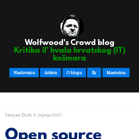
Wolfwood's Crowd blog
Kritika il’ hvala hrvatskog (IT)
košmara
Naslovnica
Arhiva
O blogu
Mastodon
Stjepan Zlodi
,
9. srpnja 2007.
Open source