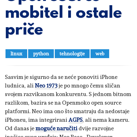
mobitel i ostale
priče
linux
python
tehnologije
web
Sasvim je sigurno da se neće ponoviti iPhone
ludnica, ali
Neo 1973
je po mnogo čemu sličan
svojem razvikanom konkurentu. S jednom bitnom
razlikom, bazira se na Openmoko open source
platformi. Neo ima ono što smatraju da nedostaje
iPhoneu, ima integrirani
AGPS
, ali nema kameru.
Od danas je
moguće naručiti
dvije razvojne
inačice ovog uređaja: Neo Base - Developer