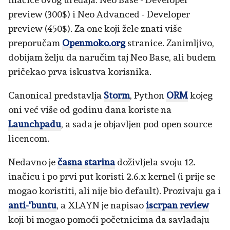
preview (300$) i Neo Advanced - Developer
preview (450$). Za one koji žele znati više
preporučam
Openmoko.org
stranice. Zanimljivo,
dobijam želju da naručim taj Neo Base, ali budem
pričekao prva iskustva korisnika.
Canonical predstavlja
Storm
, Python
ORM
kojeg
oni već više od godinu dana koriste na
Launchpadu
, a sada je objavljen pod open source
licencom.
Nedavno je
časna starina
doživljela svoju 12.
inačicu i po prvi put koristi 2.6.x kernel (i prije se
mogao koristiti, ali nije bio default). Prozivaju ga i
anti-'buntu
, a XLAYN je napisao
iscrpan review
koji bi mogao pomoći početnicima da savladaju