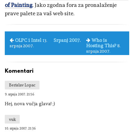
of Painting
. Jako zgodna fora za pronalaženje
prave palete za vaš web site.
OLPC i Intel
Srpanj 2007.
Who is
13.
Hosting This?
srpnja 2007.
8.
srpnja 2007.
Komentari
Berislav Lopac
9. srpnja 2007. 21:56
Hej, nova vučja glava! ;)
vuk
10. srpnja 2007. 21:36