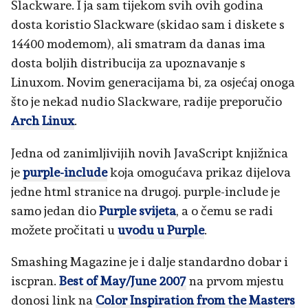
Slackware. I ja sam tijekom svih ovih godina
dosta koristio Slackware (skidao sam i diskete s
14400 modemom), ali smatram da danas ima
dosta boljih distribucija za upoznavanje s
Linuxom. Novim generacijama bi, za osjećaj onoga
što je nekad nudio Slackware, radije preporučio
Arch Linux
.
Jedna od zanimljivijih novih JavaScript knjižnica
je
purple-include
koja omogućava prikaz dijelova
jedne html stranice na drugoj. purple-include je
samo jedan dio
Purple svijeta
, a o čemu se radi
možete pročitati u
uvodu u Purple
.
Smashing Magazine je i dalje standardno dobar i
iscpran.
Best of May/June 2007
na prvom mjestu
donosi link na
Color Inspiration from the Masters