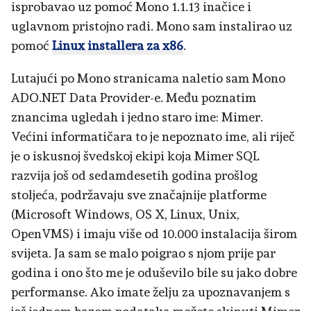
isprobavao uz pomoć Mono 1.1.13 inačice i
uglavnom pristojno radi. Mono sam instalirao uz
pomoć
Linux installera za x86
.
Lutajući po Mono stranicama naletio sam Mono
ADO.NET Data Provider-e. Među poznatim
znancima ugledah i jedno staro ime: Mimer.
Većini informatičara to je nepoznato ime, ali riječ
je o iskusnoj švedskoj ekipi koja Mimer SQL
razvija još od sedamdesetih godina prošlog
stoljeća, podržavaju sve značajnije platforme
(Microsoft Windows, OS X, Linux, Unix,
OpenVMS) i imaju više od 10.000 instalacija širom
svijeta. Ja sam se malo poigrao s njom prije par
godina i ono što me je oduševilo bile su jako dobre
performanse. Ako imate želju za upoznavanjem s