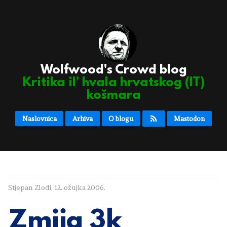
Wolfwood's Crowd blog
Kritika il’ hvala hrvatskog (IT)
košmara
Naslovnica
Arhiva
O blogu
Mastodon
Stjepan Zlodi
,
12. ožujka 2006.
Zmija 3k