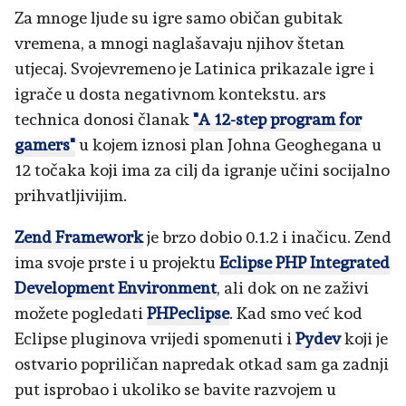
Za mnoge ljude su igre samo običan gubitak
vremena, a mnogi naglašavaju njihov štetan
utjecaj. Svojevremeno je Latinica prikazale igre i
igrače u dosta negativnom kontekstu. ars
technica donosi članak
"A 12-step program for
gamers"
u kojem iznosi plan Johna Geoghegana u
12 točaka koji ima za cilj da igranje učini socijalno
prihvatljivijim.
Zend Framework
je brzo dobio 0.1.2 i inačicu. Zend
ima svoje prste i u projektu
Eclipse PHP Integrated
Development Environment
, ali dok on ne zaživi
možete pogledati
PHPeclipse
. Kad smo već kod
Eclipse pluginova vrijedi spomenuti i
Pydev
koji je
ostvario popriličan napredak otkad sam ga zadnji
put isprobao i ukoliko se bavite razvojem u