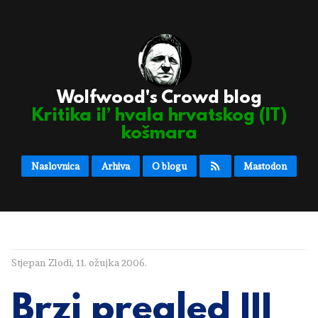
Wolfwood's Crowd blog
Kritika il’ hvala hrvatskog (IT)
košmara
Naslovnica
Arhiva
O blogu
Mastodon
Stjepan Zlodi
,
11. ožujka 2006.
Brzi pregled III