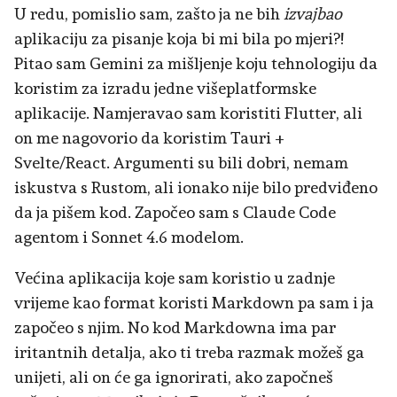
U redu, pomislio sam, zašto ja ne bih
izvajbao
aplikaciju za pisanje koja bi mi bila po mjeri?!
Pitao sam Gemini za mišljenje koju tehnologiju da
koristim za izradu jedne višeplatformske
aplikacije. Namjeravao sam koristiti Flutter, ali
on me nagovorio da koristim Tauri +
Svelte/React. Argumenti su bili dobri, nemam
iskustva s Rustom, ali ionako nije bilo predviđeno
da ja pišem kod. Započeo sam s Claude Code
agentom i Sonnet 4.6 modelom.
Većina aplikacija koje sam koristio u zadnje
vrijeme kao format koristi Markdown pa sam i ja
započeo s njim. No kod Markdowna ima par
iritantnih detalja, ako ti treba razmak možeš ga
unijeti, ali on će ga ignorirati, ako započneš