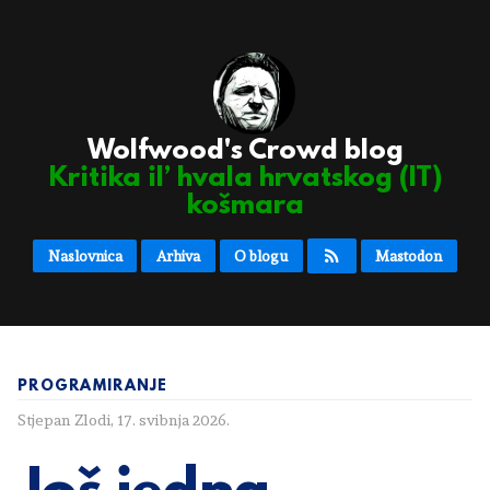
Wolfwood's Crowd blog
Kritika il’ hvala hrvatskog (IT)
košmara
Naslovnica
Arhiva
O blogu
Mastodon
PROGRAMIRANJE
Stjepan Zlodi
,
17. svibnja 2026.