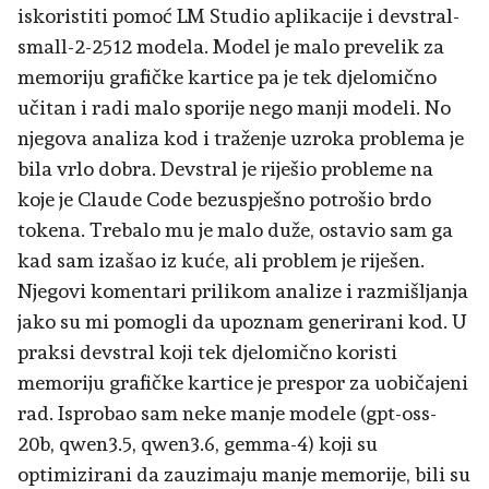
iskoristiti pomoć LM Studio aplikacije i devstral-
small-2-2512 modela. Model je malo prevelik za
memoriju grafičke kartice pa je tek djelomično
učitan i radi malo sporije nego manji modeli. No
njegova analiza kod i traženje uzroka problema je
bila vrlo dobra. Devstral je riješio probleme na
koje je Claude Code bezuspješno potrošio brdo
tokena. Trebalo mu je malo duže, ostavio sam ga
kad sam izašao iz kuće, ali problem je riješen.
Njegovi komentari prilikom analize i razmišljanja
jako su mi pomogli da upoznam generirani kod. U
praksi devstral koji tek djelomično koristi
memoriju grafičke kartice je prespor za uobičajeni
rad. Isprobao sam neke manje modele (gpt-oss-
20b, qwen3.5, qwen3.6, gemma-4) koji su
optimizirani da zauzimaju manje memorije, bili su