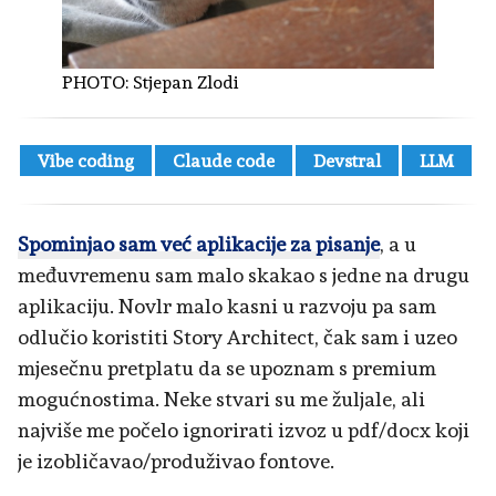
PHOTO:
Stjepan Zlodi
Vibe coding
Claude code
Devstral
LLM
Spominjao sam već aplikacije za pisanje
, a u
međuvremenu sam malo skakao s jedne na drugu
aplikaciju. Novlr malo kasni u razvoju pa sam
odlučio koristiti Story Architect, čak sam i uzeo
mjesečnu pretplatu da se upoznam s premium
mogućnostima. Neke stvari su me žuljale, ali
najviše me počelo ignorirati izvoz u pdf/docx koji
je izobličavao/produživao fontove.