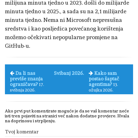
milijuna minuta tjedno u 2023. došli do milijarde
minuta tjedno u 2025., a sada su na 2,1 milijarde
minuta tjedno. Nema ni Microsoft nepresušna
sredstva i kao posljedica povećanog korištenja
možemo očekivati nepopularne promjene na
GitHub-u.
Da li nas
Svibanj 2026.
Kako sam
previše znanja
postao šaptač
ograničava?
agentima?
17.
13.
svibnja 2026.
ožujka 2026.
Ako prvi put komentirate moguće je da se vaš komentar neće
isti tren pojaviti na stranici već nakon dodatne provjere. Hvala
na doprinosu i strpljenju.
Tvoj komentar