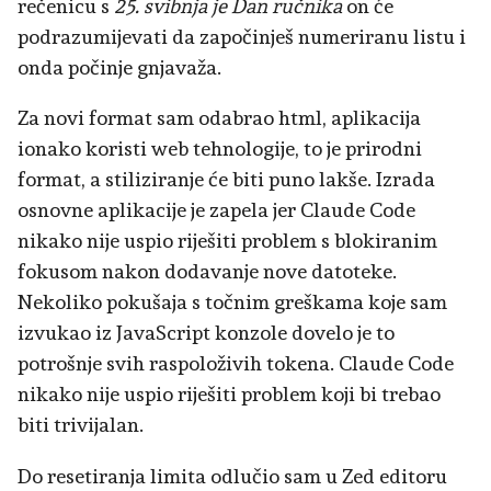
rečenicu s
25. svibnja je Dan ručnika
on će
podrazumijevati da započinješ numeriranu listu i
onda počinje gnjavaža.
Za novi format sam odabrao html, aplikacija
ionako koristi web tehnologije, to je prirodni
format, a stiliziranje će biti puno lakše. Izrada
osnovne aplikacije je zapela jer Claude Code
nikako nije uspio riješiti problem s blokiranim
fokusom nakon dodavanje nove datoteke.
Nekoliko pokušaja s točnim greškama koje sam
izvukao iz JavaScript konzole dovelo je to
potrošnje svih raspoloživih tokena. Claude Code
nikako nije uspio riješiti problem koji bi trebao
biti trivijalan.
Do resetiranja limita odlučio sam u Zed editoru