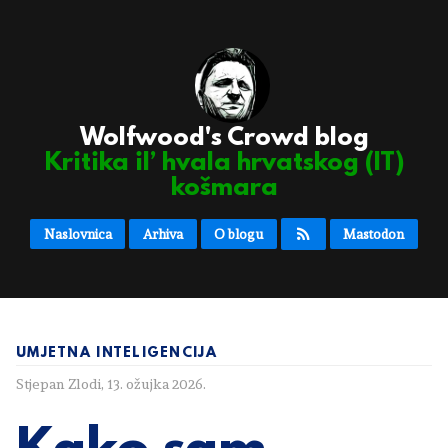
Wolfwood's Crowd blog
Kritika il’ hvala hrvatskog (IT)
košmara
Naslovnica
Arhiva
O blogu
Mastodon
UMJETNA INTELIGENCIJA
Stjepan Zlodi
,
13. ožujka 2026.