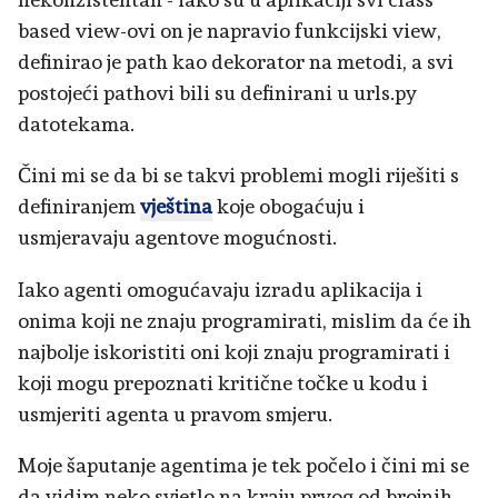
based view-ovi on je napravio funkcijski view,
definirao je path kao dekorator na metodi, a svi
postojeći pathovi bili su definirani u urls.py
datotekama.
Čini mi se da bi se takvi problemi mogli riješiti s
definiranjem
vještina
koje obogaćuju i
usmjeravaju agentove mogućnosti.
Iako agenti omogućavaju izradu aplikacija i
onima koji ne znaju programirati, mislim da će ih
najbolje iskoristiti oni koji znaju programirati i
koji mogu prepoznati kritične točke u kodu i
usmjeriti agenta u pravom smjeru.
Moje šaputanje agentima je tek počelo i čini mi se
da vidim neko svjetlo na kraju prvog od brojnih