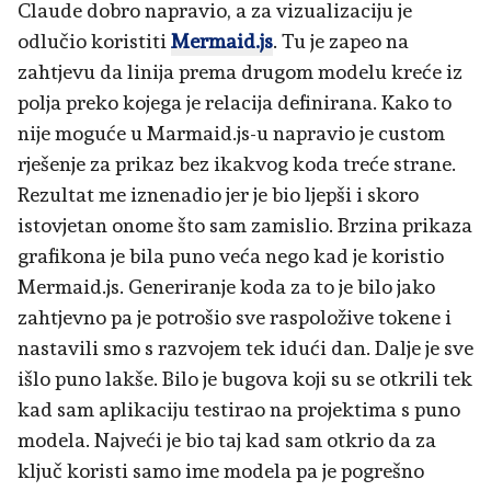
Claude dobro napravio, a za vizualizaciju je
odlučio koristiti
Mermaid.js
. Tu je zapeo na
zahtjevu da linija prema drugom modelu kreće iz
polja preko kojega je relacija definirana. Kako to
nije moguće u Marmaid.js-u napravio je custom
rješenje za prikaz bez ikakvog koda treće strane.
Rezultat me iznenadio jer je bio ljepši i skoro
istovjetan onome što sam zamislio. Brzina prikaza
grafikona je bila puno veća nego kad je koristio
Mermaid.js. Generiranje koda za to je bilo jako
zahtjevno pa je potrošio sve raspoložive tokene i
nastavili smo s razvojem tek idući dan. Dalje je sve
išlo puno lakše. Bilo je bugova koji su se otkrili tek
kad sam aplikaciju testirao na projektima s puno
modela. Najveći je bio taj kad sam otkrio da za
ključ koristi samo ime modela pa je pogrešno