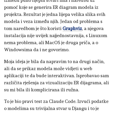
između puno lijepih stvari ima i naredbu uz
pomoć koje se generira ER diagram modela iz
projekta. Rezultat je jedna lijepa velika slika svih
modela i veza između njih. Jedan od problema s
tom naredbom je što koristi
Graphviz
, a njegova
instalacija nije uvijek najjednostavnija, s Linuxom
nema problema, ali MacOS je druga priča, a o
Windowsima da i ne govorimo.
Moja ideja je bila da napravim to na drugi način,
ali da se prikaz modela može vidjeti u web
aplikaciji te da bude interaktivan. Isprobavao sam
različita rješenja za vizualizaciju ER dijagrama, ali
su mi bila ili komplicirana ili ružna.
To je bio pravi test za Claude Code. Izvući podatke
o modelima su trivijalna stvar u Djangu i to je