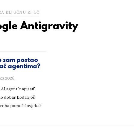
ZA KLJUČNU RIJEČ
gle Antigravity
 sam postao
ač agentima?
jka 2026.
 AI agent 'napisati'
o dobar kod ili još
 treba pomoć čovjeka?