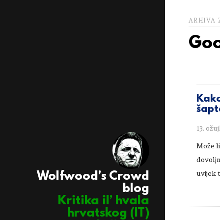
ARHIVA 
Goo
Kako
šapt
13. ožu
Može li
dovoljn
uvijek
Wolfwood's Crowd
blog
Kritika il’ hvala
hrvatskog (IT)