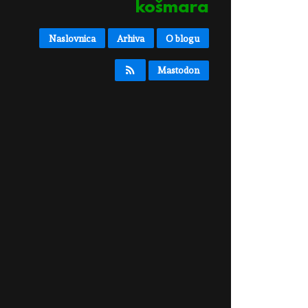
košmara
Naslovnica
Arhiva
O blogu
Mastodon