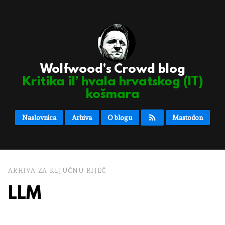
Wolfwood's Crowd blog
Kritika il’ hvala hrvatskog (IT)
košmara
Naslovnica
Arhiva
O blogu
Mastodon
ARHIVA ZA KLJUČNU RIJEČ
LLM