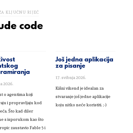
ZA KLJUČNU RIJEČ
ude code
ivost
Još jedna aplikacija
ntskog
za pisanje
ramiranja
17. svibnja 2026.
ja 2026.
Kišni vikend je idealan za
t o agentima koji
stvaranje još jedne aplikacije
aju i propravljaju kod
koju nitko neće koristiti. ;-)
veća. Što kad diler
ne s isporukom kao što
ropic zaustavio Fable 5 i