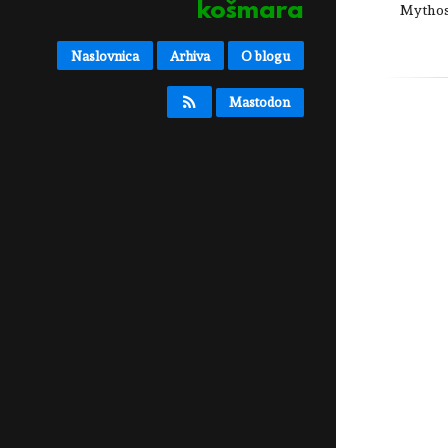
košmara
Mytho
Naslovnica
Arhiva
O blogu
Mastodon