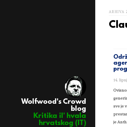
ARHIVA 
Cla
Održ
age
prog
14. lipn
Ovisnos
generir
Wolfwood's Crowd
sve je 
blog
presta
Kritika il’ hvala
hrvatskog (IT)
je Anth