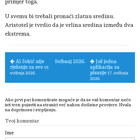
primjer toga.
U svemu bi trebali pronaći zlatnu sredinu.
Aristotel je tvrdio da je vrlina sredina između dva
ekstrema.
AI čekić nije
Svibanj 2026.
Još jedna
rješenje za sve
aplikacija za
19.
pisanje
svibnja 2026.
17. svibnja
2026.
Ako prvi put komentirate moguće je da se vaš komentar neće
isti tren pojaviti na stranici već nakon dodatne provjere. Hvala
na doprinosu i strpljenju.
Tvoj komentar
Ime