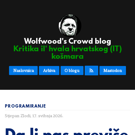
Wolfwood's Crowd blog
Kritika il’ hvala hrvatskog (IT)
košmara
Naslovnica
Arhiva
O blogu
Mastodon
PROGRAMIRANJE
Stjepan Zlodi
,
17. svibnja 2026.