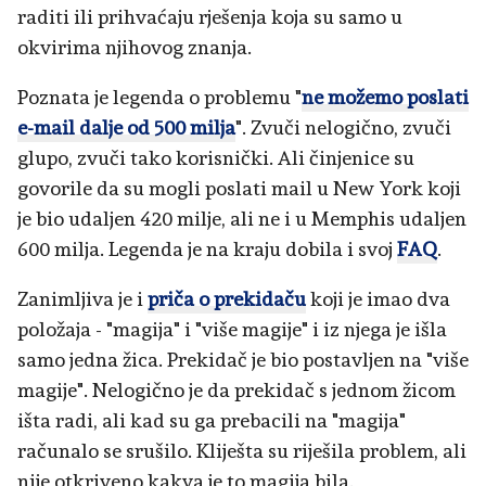
raditi ili prihvaćaju rješenja koja su samo u
okvirima njihovog znanja.
Poznata je legenda o problemu "
ne možemo poslati
e-mail dalje od 500 milja
". Zvuči nelogično, zvuči
glupo, zvuči tako korisnički. Ali činjenice su
govorile da su mogli poslati mail u New York koji
je bio udaljen 420 milje, ali ne i u Memphis udaljen
600 milja. Legenda je na kraju dobila i svoj
FAQ
.
Zanimljiva je i
priča o prekidaču
koji je imao dva
položaja - "magija" i "više magije" i iz njega je išla
samo jedna žica. Prekidač je bio postavljen na "više
magije". Nelogično je da prekidač s jednom žicom
išta radi, ali kad su ga prebacili na "magija"
računalo se srušilo. Kliješta su riješila problem, ali
nije otkriveno kakva je to magija bila.