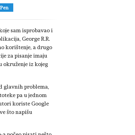
Pen
koje sam isprobavao i
likacija, George R.R.
o korištenje, a drugo
ije za pisanje imaju
u okruženje iz kojeg
od glavnih problema,
datoteke pa u jednom
utori koriste Google
sve što napišu
a počeo pisati nešto