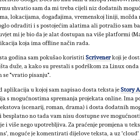
rmu shvatio sam da mi treba cijeli niz dodatnih moguć
ima, lokacijama, događajima, vremenskoj liniji, možda
oglo odraditi i s postojećim alatima ali potražio sam b
uvjet mi je bio da je alat dostupan na više platformi (M
ikacija koja ima offline način rada.
osta godina sam pokušao koristiti
Scrivener
koji je dos
išta duže, a kako su prestali s podrškom za Linux onda
 se "vratio pisanju".
d aplikacija u kojoj sam napisao dosta teksta je
Story A
ija s mogućnostima spremanja projekata online. Ima p
tekstova (scenarij, roman, drama) i dosta dodatnih mo
ti besplatno no tada vam nisu dostupne sve mogućnosti.
 je i više nego upotrebljiva. Za praćenje promjena u tek
ons', moguće je komentirati dijelove teksta, a uz 'clou