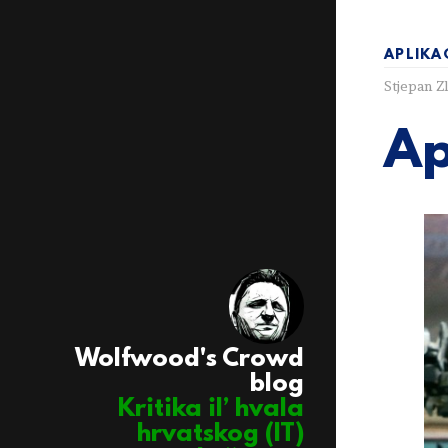
APLIKA
Stjepan Z
Ap
Wolfwood's Crowd
blog
Kritika il’ hvala
hrvatskog (IT)