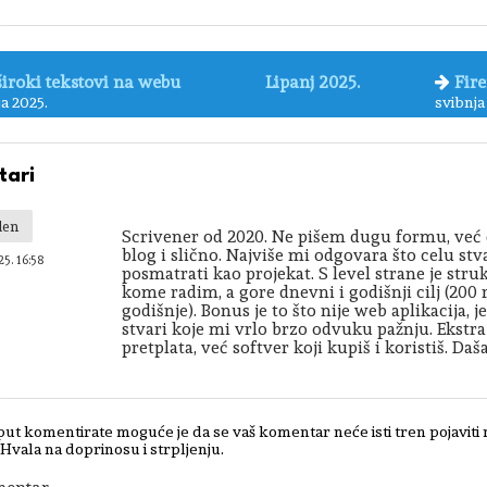
široki tekstovi na webu
Lipanj 2025.
Fire
ja 2025.
svibnja
ari
den
Scrivener od 2020. Ne pišem dugu formu, već č
blog i slično. Najviše mi odgovara što celu st
25. 16:58
posmatrati kao projekat. S level strane je stru
kome radim, a gore dnevni i godišnji cilj (200
godišnje). Bonus je to što nije web aplikacija
stvari koje mi vrlo brzo odvuku pažnju. Ekstra 
pretplata, već softver koji kupiš i koristiš. Da
put komentirate moguće je da se vaš komentar neće isti tren pojaviti
 Hvala na doprinosu i strpljenju.