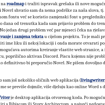
i na
roadmap
i tražiti ispravak grešaka ili nove moguć
ti Novrl shvatio sam da nema podrške za naša slova, tj.
om fontu već se koristio zamjenski font u pregledniku.
o dana od trenutka kada sam prijavio problem do trenu
. No jedan drugi problem već par mjeseci čeka na rješav
ivanje i zamjena teksta
u cijelom projektu. To je mali 
ti ime liku ili nekoj lokaciji i onda morate otvarati po
mogućava autorima kreiranje vlastite web stranice, a 
cu, poprilično aktivan Discord. Piscu kojemu nije prob
o definitivno bi preporučio Novrl. Ne pišem dovoljno da
o sam još nekoliko sličnih web aplikacija (
livingwriter
u me se previše dojmile, više djeluju kao online Word s
riter
je desktop aplikacija otvorenog koda. Po moguć
iti s Bibiscom ili Story Architectom, a najveći nedosta