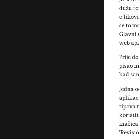
dužu fo
o likov
se to m
Glavni 
web apl
Prije d
pisao n
kad sam
Jedna o
aplikac
tipova 
koristi
inačica
'Revisi