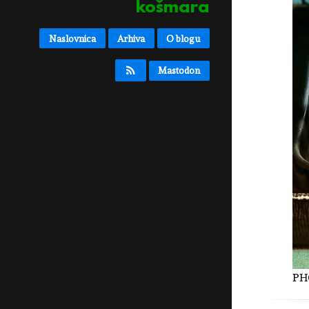
košmara
Naslovnica
Arhiva
O blogu
Mastodon
PH