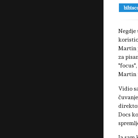
bibisc
Negdje 
koristi
Martin 
za pisa
"focus",
Martin 
Vidio s
čuvanje
direkto
Docs koj
spremlj
Ja sam 