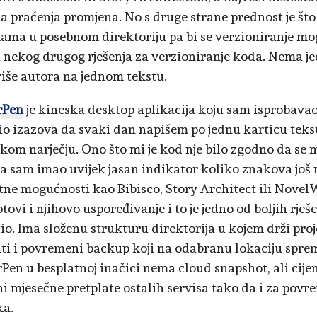
a praćenja promjena. No s druge strane prednost je št
ama u posebnom direktoriju pa bi se verzioniranje mog
ili nekog drugog rješenja za verzioniranje koda. Nema
više autora na jednom tekstu.
rPen
je kineska desktop aplikacija koju sam isprobava
io izazova da svaki dan napišem po jednu karticu teks
kom narječju. Ono što mi je kod nje bilo zgodno da se mo
pa sam imao uvijek jasan indikator koliko znakova jo
ne mogućnosti kao Bibisco, Story Architect ili NovelWr
tovi i njihovo uspoređivanje i to je jedno od boljih rje
io. Ima složenu strukturu direktorija u kojem drži proj
ati i povremeni backup koji na odabranu lokaciju sprem
en u besplatnoj inačici nema cloud snapshot, ali cijen
ni mjesečne pretplate ostalih servisa tako da i za povr
ka.