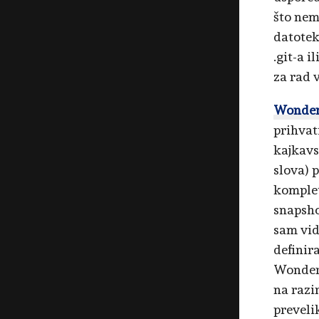
što nem
datotek
.git-a 
za rad 
Wonde
prihvat
kajkavs
slova) 
komplet
snapsho
sam vid
definir
WonderP
na razi
preveli