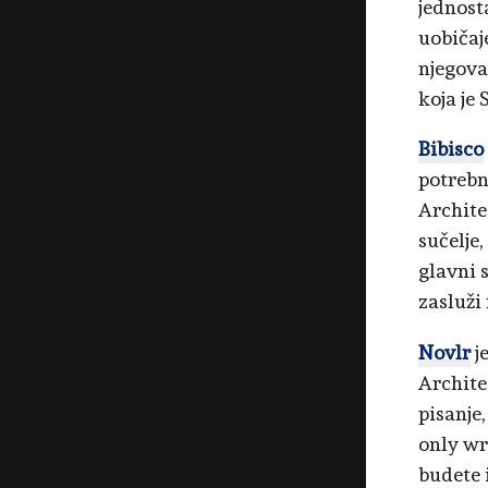
jednosta
uobičaj
njegova
koja je
Bibisco
potrebni
Archite
sučelje
glavni 
zasluži
Novlr
j
Architec
pisanje,
only wr
budete 