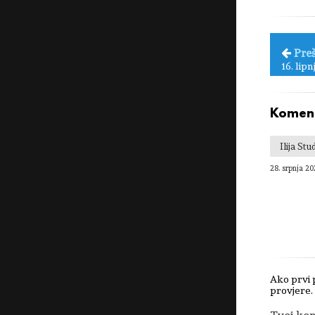
Pre
16. lipn
Koment
Ilija Stu
28. srpnja 20
Ako prvi 
provjere.