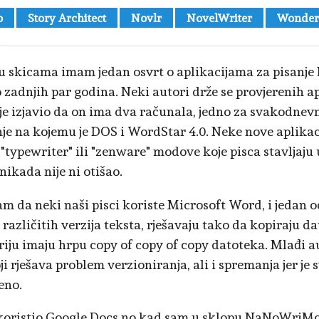
o
Story Architect
Novlr
NovelWriter
Wonder
u skicama imam jedan osvrt o aplikacijama za pisanje 
o zadnjih par godina. Neki autori drže se provjerenih ap
je izjavio da on ima dva računala, jedno za svakodnevn
nje na kojemu je DOS i WordStar 4.0. Neke nove aplikac
 "typewriter" ili "zenware" modove koje pisca stavljaju 
nikada nije ni otišao.
am da neki naši pisci koriste Microsoft Word, i jedan 
 različitih verzija teksta, rješavaju tako da kopiraju 
riju imaju hrpu copy of copy of copy datoteka. Mlađi a
i rješava problem verzioniranja, ali i spremanja jer je 
eno.
koristio Google Docs no kad sam u sklopu NaNoWriMo-