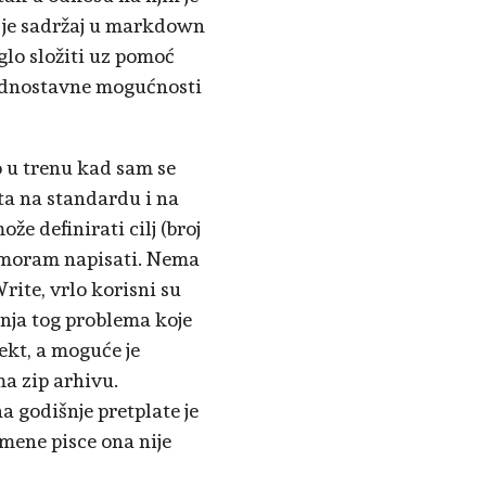
o je sadržaj u markdown
lo složiti uz pomoć
 jednostavne mogućnosti
o u trenu kad sam se
ta na standardu i na
že definirati cilj (broj
š moram napisati. Nema
ite, vrlo korisni su
šenja tog problema koje
ekt, a moguće je
a zip arhivu.
a godišnje pretplate je
emene pisce ona nije