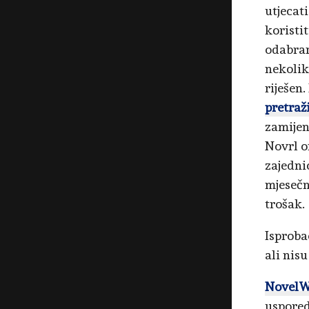
utjecat
koristi
odabran
nekolik
riješen
pretraž
zamijeni
Novrl o
zajedni
mjesečn
trošak.
Isproba
ali nis
NovelW
uspored