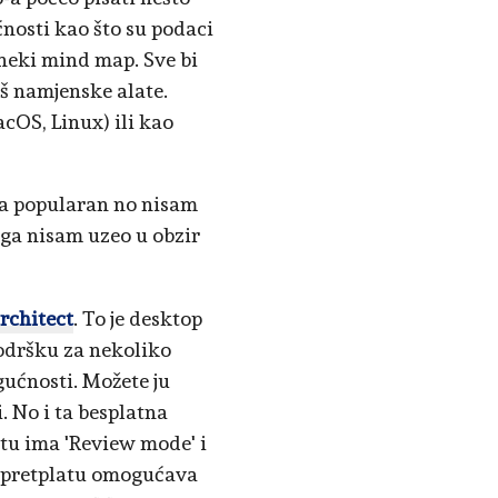
nosti kao što su podaci
 neki mind map. Sve bi
aš namjenske alate.
acOS, Linux) ili kao
ta popularan no nisam
 ga nisam uzeo u obzir
rchitect
. To je desktop
odršku za nekoliko
gućnosti. Možete ju
 No i ta besplatna
stu ima 'Review mode' i
d' pretplatu omogućava