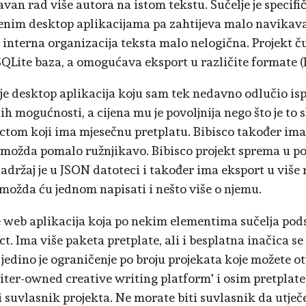
van rad više autora na istom tekstu. Sučelje je specifič
enim desktop aplikacijama pa zahtijeva malo navikavan
 interna organizacija teksta malo nelogična. Projekt ču
 SQLite baza, a omogućava eksport u različite formate 
je desktop aplikacija koju sam tek nedavno odlučio isp
h mogućnosti, a cijena mu je povoljnija nego što je to s
ctom koji ima mjesečnu pretplatu. Bibisco također ima
, možda pomalo ružnjikavo. Bibisco projekt sprema u po
sadržaj je u JSON datoteci i također ima eksport u više
 možda ću jednom napisati i nešto više o njemu.
e web aplikacija koja po nekim elementima sučelja pod
t. Ima više paketa pretplate, ali i besplatna inačica se
 jedino je ograničenje po broju projekata koje možete otv
iter-owned creative writing platform' i osim pretplat
i suvlasnik projekta. Ne morate biti suvlasnik da utječ