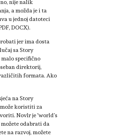
no, nije nalik
ja, a možda je i ta
va u jednoj datoteci
(PDF, DOCX).
robati jer ima dosta
lučaj sa Story
 malo specifično
seban direktorij,
 različitih formata. Ako
sjeća na Story
 može koristiti za
oriti. Novlr je 'world’s
e možete odabrati da
ete na razvoj, možete