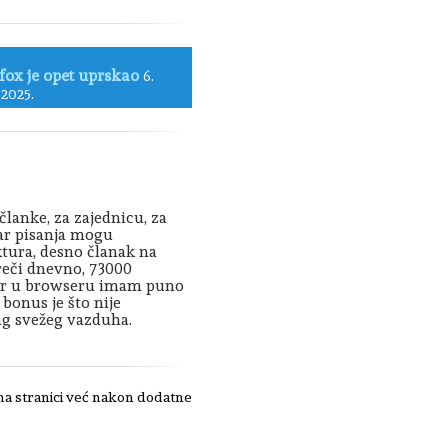
fox je opet uprskao
6.
 2025.
lanke, za zajednicu, za
var pisanja mogu
ktura, desno članak na
 reči dnevno, 73000
, jer u browseru imam puno
bonus je što nije
šag svežeg vazduha.
 na stranici već nakon dodatne