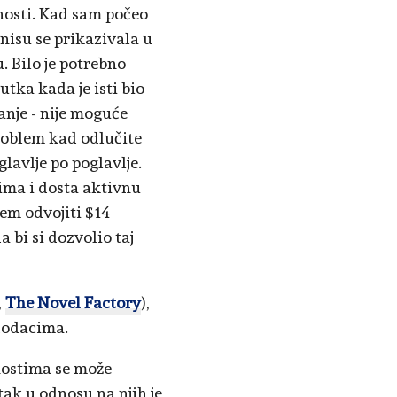
nosti. Kad sam počeo
 nisu se prikazivala u
 Bilo je potrebno
tka kada je isti bio
anje - nije moguće
problem kad odlučite
glavlje po poglavlje.
ima i dosta aktivnu
lem odvojiti $14
 bi si dozvolio taj
,
The Novel Factory
),
 dodacima.
nostima se može
tak u odnosu na njih je