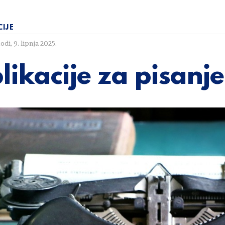
CIJE
lodi
,
9. lipnja 2025.
likacije za pisanje