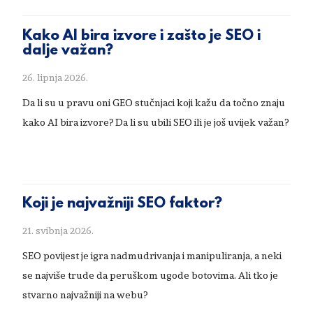
Kako AI bira izvore i zašto je SEO i
dalje važan?
26. lipnja 2026.
Da li su u pravu oni GEO stučnjaci koji kažu da točno znaju
kako AI bira izvore? Da li su ubili SEO ili je još uvijek važan?
Koji je najvažniji SEO faktor?
21. svibnja 2026.
SEO povijest je igra nadmudrivanja i manipuliranja, a neki
se najviše trude da peruškom ugode botovima. Ali tko je
stvarno najvažniji na webu?