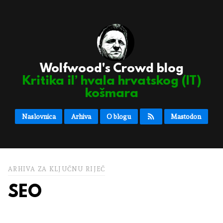
Wolfwood's Crowd blog
Kritika il’ hvala hrvatskog (IT)
košmara
Naslovnica
Arhiva
O blogu
Mastodon
ARHIVA ZA KLJUČNU RIJEČ
SEO