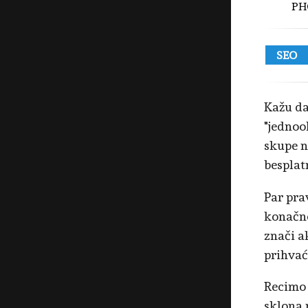
PH
SEO
Kažu da
"jednoo
skupe n
besplat
Par prav
konačno
znači a
prihvać
Recimo 
sklona 