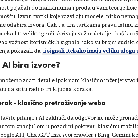
nost pojačali do maksimuma i prodaju vam teorije koj
rnošću. Izvan tvrtki koje razvijaju modele, nitko nema
me odabira izvora. Čak i u tim tvrtkama pravu istinu 
Ponekad ti veliki igrači skrivaju važne detalje - baš ka
ao važnost korisničkih signala, iako su brojni sudski
enja pokazali da
ti signali itekako imaju veliku ulogu 
 AI bira izvore?
 možemo znati detalje ipak nam klasično inženjerstvo i
ju da se tu radi o tri ključna koraka.
orak - klasično pretraživanje weba
tavite pitanje i AI zaključi da odgovor ne može pronać
utom znanju" oni u pozadini pokrenu klasičnu tražilic
Google API, ChatGPT ima svoj crawler i Bing, Gemini ko