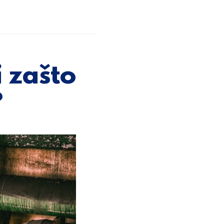
i zašto
?