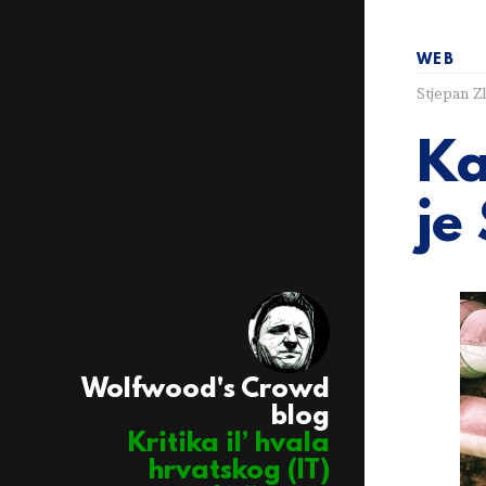
WEB
Stjepan Z
Ka
je
Wolfwood's Crowd
blog
Kritika il’ hvala
hrvatskog (IT)