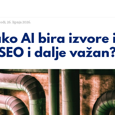
lodi
,
26. lipnja 2026.
ko AI bira izvore 
 SEO i dalje važan