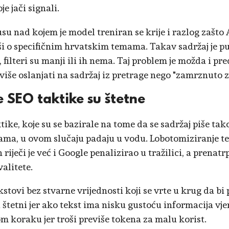
je jači signali.
su nad kojem je model treniran se krije i razlog zašto 
ješi o specifičnim hrvatskim temama. Takav sadržaj je p
filteri su manji ili ih nema. Taj problem je možda i pre
više oslanjati na sadržaj iz pretrage nego "zamrznuto z
e SEO taktike su štetne
tike, koje su se bazirale na tome da se sadržaj piše tak
cama, u ovom slučaju padaju u vodu. Lobotomiziranje t
 riječi je već i Google penalizirao u tražilici, a prenatr
alitete.
stovi bez stvarne vrijednosti koji se vrte u krug da bi 
su štetni jer ako tekst ima nisku gustoću informacija vj
m koraku jer troši previše tokena za malu korist.