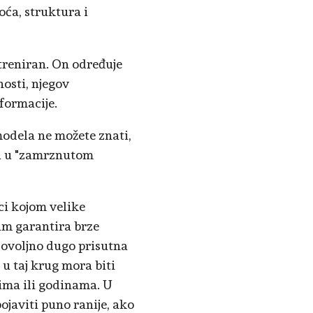
oća, struktura i
treniran. On određuje
nosti, njegov
nformacije.
modela ne možete znati,
i i u "zamrznutom
ici kojom velike
am garantira brze
dovoljno dugo prisutna
 u taj krug mora biti
cima ili godinama. U
javiti puno ranije, ako