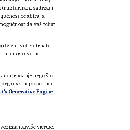
strukturirani sadržaj i
ogućnost odabira, a
 mogućnost da vaš tekst
ity vas voli zatrpati
skim i novinskim
cama je manje nego što
e organskim podacima,
t’s Generative Engine
vorima najviše vjeruje.