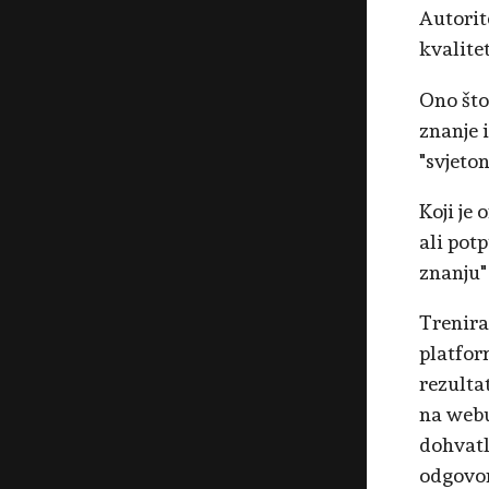
Autorit
kvalite
Ono što
znanje 
"svjeto
Koji je
ali pot
znanju"
Trenira
platfor
rezulta
na webu
dohvatl
odgovor