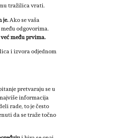
mu tražilica vrati.
n je.
Ako se vaša
ni među odgovorima.
ti već među prvima.
ilica i izvora odjednom
itanje pretvaraju se u
najviše informacija
li rade, to je često
enuti da se traže točno
poređuju
i bira se onaj