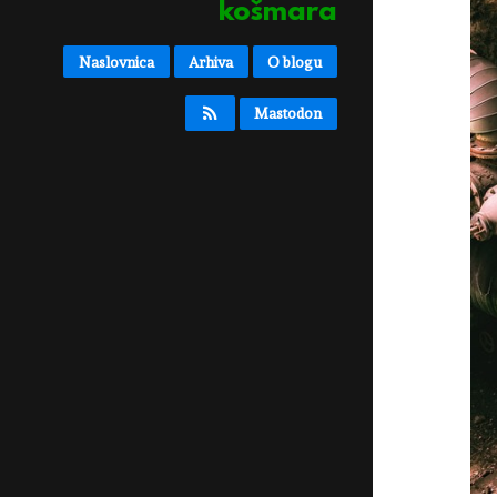
košmara
Naslovnica
Arhiva
O blogu
Mastodon