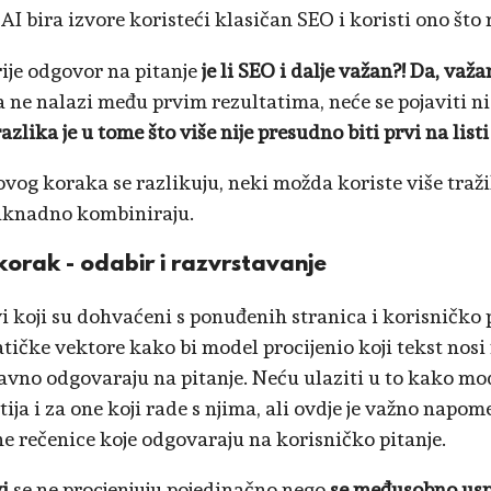
AI bira izvore koristeći klasičan SEO i koristi ono što 
rije odgovor na pitanje
je li SEO i dalje važan?! Da, važa
a ne nalazi među prvim rezultatima, neće se pojaviti 
azlika je u tome što više nije presudno biti prvi na lis
 ovog koraka se razlikuju, neki možda koriste više traž
aknadno kombiniraju.
korak - odabir i razvrstavanje
i koji su dohvaćeni s ponuđenih stranica i korisničko p
ičke vektore kako bi model procijenio koji tekst nosi 
ravno odgovaraju na pitanje. Neću ulaziti u to kako mode
ija i za one koji rade s njima, ali ovdje je važno napom
e rečenice koje odgovaraju na korisničko pitanje.
i
se ne procjenjuju pojedinačno nego
se međusobno us