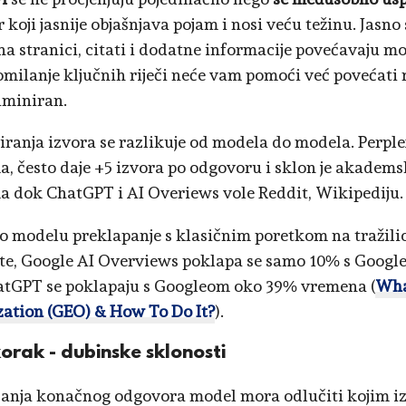
koji jasnije objašnjava pojam i nosi veću težinu. Jasno 
na stranici, citati i dodatne informacije povećavaju m
milanje ključnih riječi neće vam pomoći već povećati
iminiran.
iranja izvora se razlikuje od modela do modela. Perplex
a, često daje +5 izvora po odgovoru i sklon je akadem
a dok ChatGPT i AI Overiews vole Reddit, Wikipediju.
o modelu preklapanje s klasičnim poretkom na tražili
te, Google AI Overviews poklapa se samo 10% s Googl
tGPT se poklapaju s Googleom oko 39% vremena (
Wha
ation (GEO) & How To Do It?
).
korak - dubinske sklonosti
isanja konačnog odgovora model mora odlučiti kojim iz