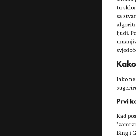
tu sklo
sa stva
algorit
ljudi. 
umanjiv
svjedoč
Kako
Iako ne
sugerira
Prvi k
Kad pos
"zamrzn
Bing i 