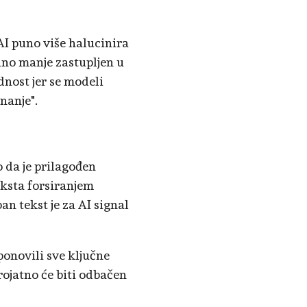
AI puno više halucinira
uno manje zastupljen u
dnost jer se modeli
nanje".
o da je prilagođen
eksta forsiranjem
pan tekst je za AI signal
ponovili sve ključne
erojatno će biti odbačen