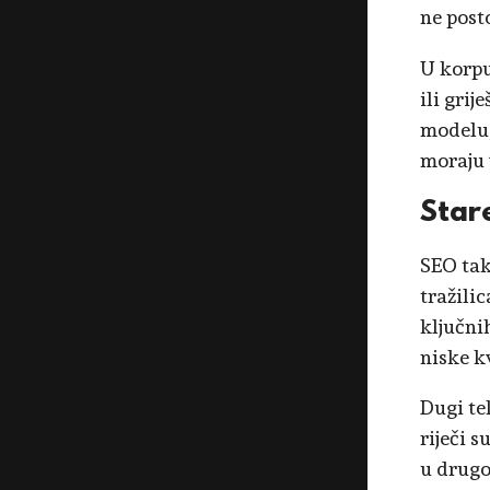
ne posto
U korpu
ili gri
modelu, 
moraju 
Star
SEO tak
tražili
ključnih
niske kv
Dugi tek
riječi 
u drugo