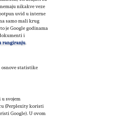
e nemaju nikakve veze
 potpun uvid u interne
zna samo mali krug
o što je Google godinama
 dokumenti i
u rangiranju
.
 osnove statistike
i u svojem
u (Perplexity koristi
risti Google). U ovom