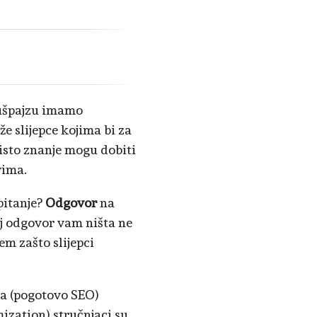
 čušpajzu imamo
že slijepce kojima bi za
 isto znanje mogu dobiti
vima.
 pitanje?
Odgovor
na
aj odgovor vam ništa ne
em zašto slijepci
ga (pogotovo SEO)
zation) stručnjaci su