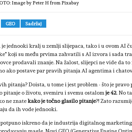
OTO:
Image by Peter H from Pixabay
GEO
Sadržaj
 je jednooki kralj u zemlji slijepaca, tako i u ovom AI
ke" koji su među prvima zahvatili s AI izvora i sada tra
ovce prodavali znanje. Na žalost, slijepci ne vide da to
no ako postave par pravih pitanja AI agentima i chato
ih pitanja? Doista, u tome i jest problem - što je pravo
 pitanje o životu, svemiru i svemu ostalom
je 42
. No t
ko ne znate
kako je točno glasilo pitanje
?! Zato razumij
aju da ih vode jednooki.
potpuno iskreno da je industrija digitalnog marketin
prodavanju magle. Novi GEO (Generative Engine Optimi