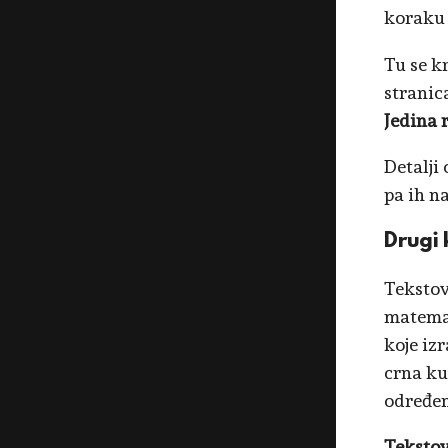
koraku 
Tu se k
stranic
Jedina r
Detalji
pa ih n
Drugi 
Tekstov
matemat
koje iz
crna kut
određen
Tekstov