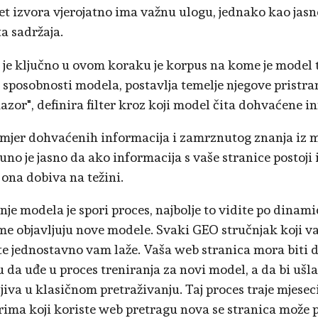
et izvora vjerojatno ima važnu ulogu, jednako kao jasn
ta sadržaja.
 je ključno u ovom koraku je korpus na kome je model 
i sposobnosti modela, postavlja temelje njegove pristra
nazor", definira filter kroz koji model čita dohvaćene i
 omjer dohvaćenih informacija i zamrznutog znanja iz 
puno je jasno da ako informacija s vaše stranice postoj
 ona dobiva na težini.
nje modela je spori proces, najbolje to vidite po dinam
me objavljuju nove modele. Svaki GEO stručnjak koji v
te jednostavno vam laže. Vaša web stranica mora biti 
 da uđe u proces treniranja za novi model, a da bi ušla
jiva u klasičnom pretraživanju. Taj proces traje mjese
ima koji koriste web pretragu nova se stranica može po