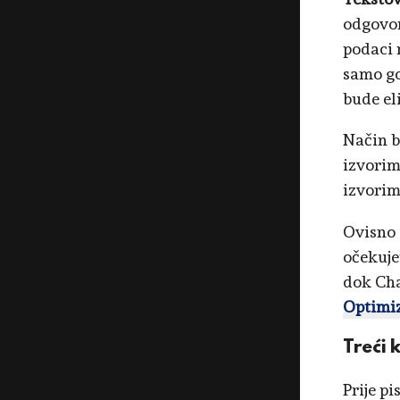
odgovor 
podaci 
samo go
bude el
Način b
izvorim
izvorim
Ovisno 
očekuje
dok Cha
Optimiz
Treći 
Prije p