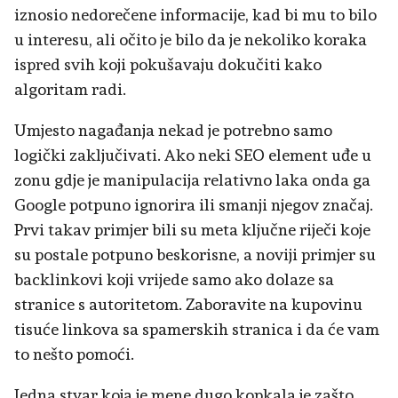
iznosio nedorečene informacije, kad bi mu to bilo
u interesu, ali očito je bilo da je nekoliko koraka
ispred svih koji pokušavaju dokučiti kako
algoritam radi.
Umjesto nagađanja nekad je potrebno samo
logički zaključivati. Ako neki SEO element uđe u
zonu gdje je manipulacija relativno laka onda ga
Google potpuno ignorira ili smanji njegov značaj.
Prvi takav primjer bili su meta ključne riječi koje
su postale potpuno beskorisne, a noviji primjer su
backlinkovi koji vrijede samo ako dolaze sa
stranice s autoritetom. Zaboravite na kupovinu
tisuće linkova sa spamerskih stranica i da će vam
to nešto pomoći.
Jedna stvar koja je mene dugo kopkala je zašto