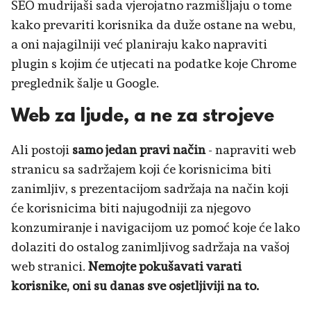
SEO mudrijaši sada vjerojatno razmišljaju o tome
kako prevariti korisnika da duže ostane na webu,
a oni najagilniji već planiraju kako napraviti
plugin s kojim će utjecati na podatke koje Chrome
preglednik šalje u Google.
Web za ljude, a ne za strojeve
Ali postoji
samo jedan pravi način
- napraviti web
stranicu sa sadržajem koji će korisnicima biti
zanimljiv, s prezentacijom sadržaja na način koji
će korisnicima biti najugodniji za njegovo
konzumiranje i navigacijom uz pomoć koje će lako
dolaziti do ostalog zanimljivog sadržaja na vašoj
web stranici.
Nemojte pokušavati varati
korisnike, oni su danas sve osjetljiviji na to.