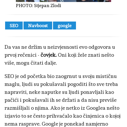
PHOTO:
Stjepan Zlodi
SEO
Navboost
google
Da vas ne držim u neizvjesnosti evo odgovora u
prvoj rečenici -
čovjek.
Oni koji žele znati nešto
više, mogu čitati dalje.
SEO je od početka bio zaogrnut u svoju mističnu
maglu, ljudi su pokušavali pogoditi što sve treba
napraviti, neke naputke su ljudi ponavljali kao
pačići i pokušavali ih se držati a da nisu previše
razmišljali o njima. Ako je netko iz Googlea nešto
izjavio to se često prihvaćalo kao činjenica o kojoj
nema rasprave. Google je ponekad namjerno