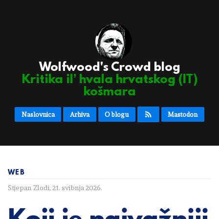
Wolfwood's Crowd blog
Kritika il’ hvala hrvatskog (IT)
košmara
Naslovnica
Arhiva
O blogu
Mastodon
WEB
Stjepan Zlodi
,
21. svibnja 2026.