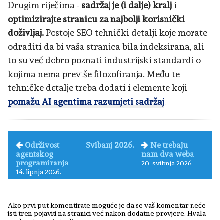
Drugim riječima -
sadržaj je (i dalje) kralj
i
optimizirajte stranicu za najbolji korisnički
doživljaj.
Postoje SEO tehnički detalji koje morate
odraditi da bi vaša stranica bila indeksirana, ali
to su već dobro poznati industrijski standardi o
kojima nema previše filozofiranja. Među te
tehničke detalje treba dodati i elemente koji
pomažu AI agentima razumjeti sadržaj
.
Održivost
Svibanj 2026.
Ne trebaju
agentskog
nam dva weba
programiranja
20. svibnja 2026.
14. lipnja 2026.
Ako prvi put komentirate moguće je da se vaš komentar neće
isti tren pojaviti na stranici već nakon dodatne provjere. Hvala