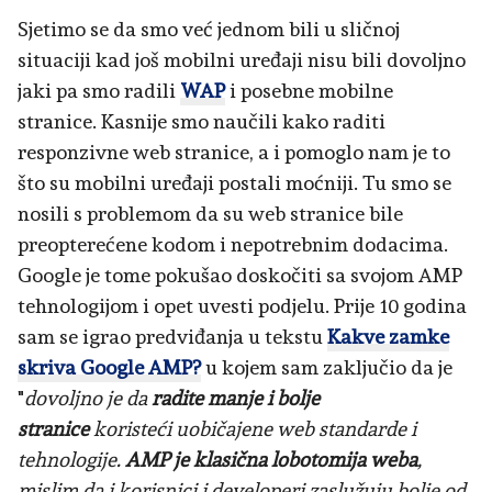
Sjetimo se da smo već jednom bili u sličnoj
situaciji kad još mobilni uređaji nisu bili dovoljno
jaki pa smo radili
WAP
i posebne mobilne
stranice. Kasnije smo naučili kako raditi
responzivne web stranice, a i pomoglo nam je to
što su mobilni uređaji postali moćniji. Tu smo se
nosili s problemom da su web stranice bile
preopterećene kodom i nepotrebnim dodacima.
Google je tome pokušao doskočiti sa svojom AMP
tehnologijom i opet uvesti podjelu. Prije 10 godina
sam se igrao predviđanja u tekstu
Kakve zamke
skriva Google AMP?
u kojem sam zaključio da je
"
dovoljno je da
radite manje i bolje
stranice
koristeći uobičajene web standarde i
tehnologije.
AMP je klasična lobotomija weba
,
mislim da i korisnici i developeri zaslužuju bolje od