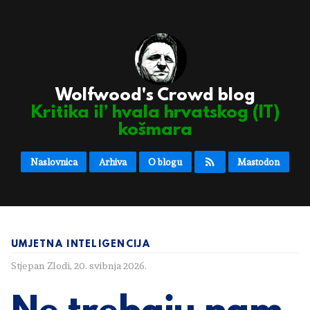
Wolfwood's Crowd blog
Kritika il’ hvala hrvatskog (IT)
košmara
Naslovnica
Arhiva
O blogu
Mastodon
UMJETNA INTELIGENCIJA
Stjepan Zlodi
,
20. svibnja 2026.