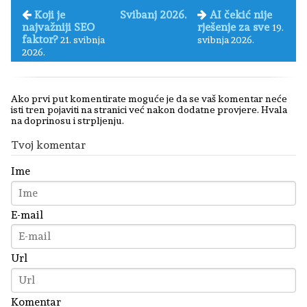
Koji je
Svibanj 2026.
AI čekić nije
najvažniji SEO
rješenje za sve
19.
faktor?
21. svibnja
svibnja 2026.
2026.
Ako prvi put komentirate moguće je da se vaš komentar neće
isti tren pojaviti na stranici već nakon dodatne provjere. Hvala
na doprinosu i strpljenju.
Tvoj komentar
Ime
E-mail
Url
Komentar