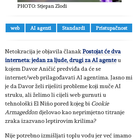
PHOTO:
Stjepan Zlodi
web
AI agenti
Standardi
Pristupačnost
Netokracija je objavila članak
Postojat će dva
interneta: jedan za ljude, drugi za AI agente
u
kojem Davor Aničić predviđa da će se
internet/web prilagođavati AI agentima. Jasno mi
je da Davor želi riješiti probleme koji muče AI
struku, ali želimo li cijeli web gurnuti u
tehnološki El Niño pored kojeg bi
Cookie
Armageddon
djelovao kao neprimjetno titranje
zraka izazvano leptirovim krilima?
Nije potrebno izmišljati toplu vodu jer već imamo