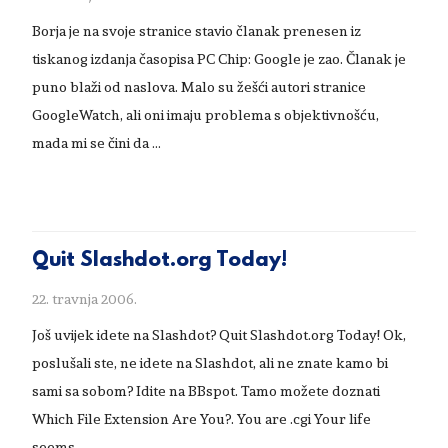
Borja je na svoje stranice stavio članak prenesen iz
tiskanog izdanja časopisa PC Chip: Google je zao. Članak je
puno blaži od naslova. Malo su žešći autori stranice
GoogleWatch, ali oni imaju problema s objektivnošću,
mada mi se čini da …
Quit Slashdot.org Today!
22. travnja 2006.
Još uvijek idete na Slashdot? Quit Slashdot.org Today! Ok,
poslušali ste, ne idete na Slashdot, ali ne znate kamo bi
sami sa sobom? Idite na BBspot. Tamo možete doznati
Which File Extension Are You?. You are .cgi Your life
seems …