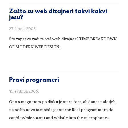
Zašto su web dizajneri takvi kakvi
jesu?
27. lipnja 2006.
Što zapravo radi taj vaš web dizajner? TIME BREAKDOWN
OF MODERN WEB DESIGN.
Pravi programeri
31. svibnja 2006.
Ono s magnetom po disku je stara fora, ali danas naletjeh
na nešto novo (a možda je i staro): Real programmers do
cat /dev/mic > a.out and whistle into the microphone...