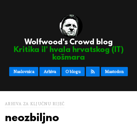
Wolfwood's Crowd blog
Kritika il’ hvala hrvatskog (IT)
košmara
Naslovnica
Arhiva
O blogu
Mastodon
ARHIVA ZA KLJUČNU RIJEČ
neozbiljno