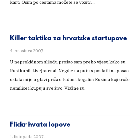
karti. Osim po cestama možete se voziti i …
Killer taktika za hrvatske startupove
4. prosinca 2007.
U neprekidnom slijedu prošao sam preko vijesti kako su
Rusi kupili LiveJournal. Negdje na putu s posla ili na posao
ostala mi je u glavi priča o ludim i bogatim Rusima koji troše
nemilice i kupuju sve živo. Vlažne su …
Flickr hvata lopove
1. listopada 2007.