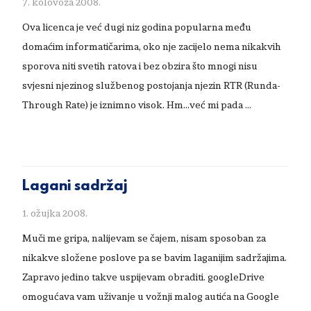
7. kolovoza 2008.
Ova licenca je već dugi niz godina popularna među
domaćim informatičarima, oko nje zacijelo nema nikakvih
sporova niti svetih ratova i bez obzira što mnogi nisu
svjesni njezinog službenog postojanja njezin RTR (Runda-
Through Rate) je iznimno visok. Hm...već mi pada …
Lagani sadržaj
1. ožujka 2008.
Muči me gripa, nalijevam se čajem, nisam sposoban za
nikakve složene poslove pa se bavim laganijim sadržajima.
Zapravo jedino takve uspijevam obraditi. googleDrive
omogućava vam uživanje u vožnji malog autića na Google