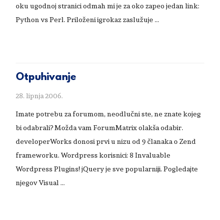
oku ugodnoj stranici odmah mi je za oko zapeo jedan link:
Python vs Perl. Priloženi igrokaz zaslužuje …
Otpuhivanje
28. lipnja 2006.
Imate potrebu za forumom, neodlučni ste, ne znate kojeg
bi odabrali? Možda vam ForumMatrix olakša odabir.
developerWorks donosi prvi u nizu od 9 članaka o Zend
frameworku. Wordpress korisnici: 8 Invaluable
Wordpress Plugins! jQuery je sve popularniji. Pogledajte
njegov Visual …