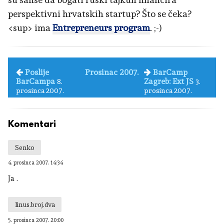
perspektivni hrvatskih startup? Što se čeka?
<sup> ima
Entrepreneurs program
. ;-)
Poslije
Prosinac 2007.
BarCamp
BarCampa
Zagreb: Ext JS
8.
3.
prosinca 2007.
prosinca 2007.
Komentari
Senko
4. prosinca 2007. 14:34
Ja .
linus.broj.dva
5. prosinca 2007. 20:00