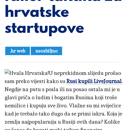
hrvatske
startupove
.hr web
neozbiljno
U neprekidnom slijedu prošao
sam preko vijesti kako su
Rusi kupili LiveJournal
.
Negdje na putu s posla ili na posao ostala mi je u
glavi priča o ludim i bogatim Rusima koji troše
nemilice i kupuju sve živo. Vlažne su mi svijećice
kad je trebalo tako dugo da se primi iskra. Koja je
zemlja najpopularnija u Rusiji ovih dana? Kolike
su šanse da bogati ruski tajkun financira