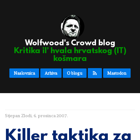
Wolfwood's Crowd blog
Kritika il’ hvala hrvatskog (IT)
košmara
Naslovnica
Arhiva
O blogu
Mastodon
Stjepan Zlodi
,
4. prosinca 2007.
Killer taktika za