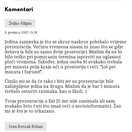
Komentari
Željko Filipin
8. prosinca 2007. 15:38
Jedina zamjerka je što se skroz-naskroz pobrkalo vrijeme
prezentacija. Većinu vremena nisam ni znao što se gdje
dešava (a bile su samo dvije prostorije). Mislim da ne bi
bilo teško pri pomicanju termina ispraviti na oglasnoj
ploči vremena. Također, jedna osoba bi svakako trebala
pet minuta prija kraja ući u prostoriju i reći: "Još pet
minuta i fajrunt!".
Činilo mi se da će tako i biti jer su prezentacije bile
nalijepljene jedna na drugu. Mislim da je bar 5 minuta
trebalo ostaviti razmaka, kao u školi. :)
Tvoja prezentacija o Ext JS me nije zanimala ali sam
svakako htio čuti što imaš reći o socioinformatici. Žao
mi je što je to otkazano.
Ivan Brezak Brkan