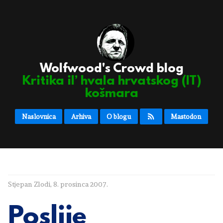
Wolfwood's Crowd blog
Kritika il’ hvala hrvatskog (IT)
košmara
Naslovnica
Arhiva
O blogu
Mastodon
Stjepan Zlodi
,
8. prosinca 2007.
Poslije