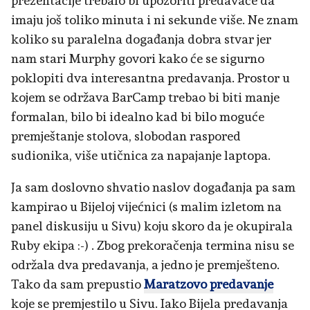
prezentacije trebalo bi upozoriti predavače da
imaju još toliko minuta i ni sekunde više. Ne znam
koliko su paralelna događanja dobra stvar jer
nam stari Murphy govori kako će se sigurno
poklopiti dva interesantna predavanja. Prostor u
kojem se održava BarCamp trebao bi biti manje
formalan, bilo bi idealno kad bi bilo moguće
premještanje stolova, slobodan raspored
sudionika, više utičnica za napajanje laptopa.
Ja sam doslovno shvatio naslov događanja pa sam
kampirao u Bijeloj vijećnici (s malim izletom na
panel diskusiju u Sivu) koju skoro da je okupirala
Ruby ekipa :-) . Zbog prekoračenja termina nisu se
održala dva predavanja, a jedno je premješteno.
Tako da sam prepustio
Maratzovo predavanje
koje se premjestilo u Sivu. Iako Bijela predavanja