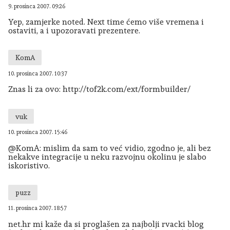
9. prosinca 2007. 09:26
Yep, zamjerke noted. Next time ćemo više vremena i
ostaviti, a i upozoravati prezentere.
KomA
10. prosinca 2007. 10:37
Znas li za ovo: http://tof2k.com/ext/formbuilder/
vuk
10. prosinca 2007. 15:46
@KomA: mislim da sam to već vidio, zgodno je, ali bez
nekakve integracije u neku razvojnu okolinu je slabo
iskoristivo.
puzz
11. prosinca 2007. 18:57
net.hr mi kaže da si proglašen za najbolji rvacki blog