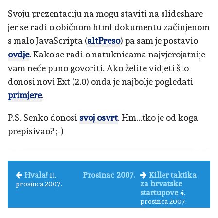
Svoju prezentaciju na mogu staviti na slideshare
jer se radi o običnom html dokumentu začinjenom
s malo JavaScripta (
altPreso
) pa sam je postavio
ovdje
. Kako se radi o natuknicama najvjerojatnije
vam neće puno govoriti. Ako želite vidjeti što
donosi novi Ext (2.0) onda je najbolje pogledati
primjere
.
P.S. Senko donosi
svoj osvrt
. Hm...tko je od koga
prepisivao? ;-)
Hvala!
Prosinac 2007.
Killer taktika
11.
za hrvatske
prosinca 2007.
startupove
4.
prosinca 2007.