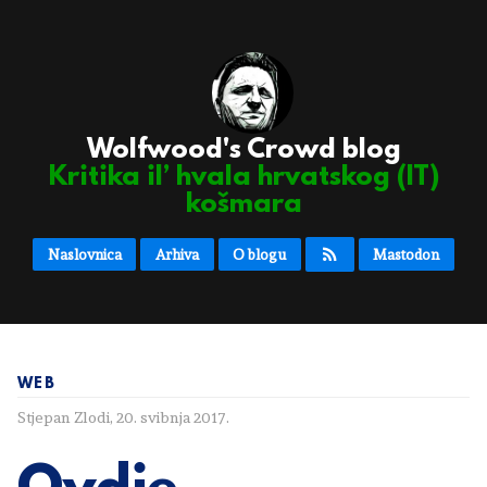
Wolfwood's Crowd blog
Kritika il’ hvala hrvatskog (IT)
košmara
Naslovnica
Arhiva
O blogu
Mastodon
WEB
Stjepan Zlodi
,
20. svibnja 2017.