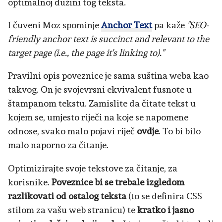
optimalnoj dužini tog teksta.
I čuveni Moz spominje
Anchor Text
pa kaže
"SEO-
friendly anchor text is succinct and relevant to the
target page (i.e., the page it's linking to)."
Pravilni opis poveznice je sama suština weba kao
takvog. On je svojevrsni ekvivalent fusnote u
štampanom tekstu. Zamislite da čitate tekst u
kojem se, umjesto riječi na koje se napomene
odnose, svako malo pojavi riječ
ovdje
. To bi bilo
malo naporno za čitanje.
Optimizirajte svoje tekstove za čitanje, za
korisnike.
Poveznice bi se trebale izgledom
razlikovati od ostalog teksta
(to se definira CSS
stilom za vašu web stranicu) te
kratko i jasno