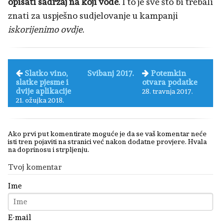
opisati sadržaj na koji vode
. I to je sve što bi trebali
znati za uspješno sudjelovanje u kampanji
iskorijenimo ovdje
.
Slatko vino,
Svibanj 2017.
Potemkin
slatke pjesme i
otvara podatke
dvije aplikacije
28. travnja 2017.
21. ožujka 2018.
Ako prvi put komentirate moguće je da se vaš komentar neće
isti tren pojaviti na stranici već nakon dodatne provjere. Hvala
na doprinosu i strpljenju.
Tvoj komentar
Ime
E-mail