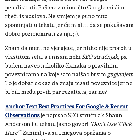
penalizirati. Baš me zanima što Google misli o
riječi iz naslova. Ne smijem je puno puta
spominjati u tekstu jer će misliti da se pokušavam
dobro pozicionirati za nju ;-).
Znam da meni ne vjerujete, jer nitko nije prorok u
vlastitom selu, a i nisam neki
SEO stručnjak
, pa
budem naveo nekoliko članaka o pravilnim
poveznicama na koje sam naišao brzim
guglanjem
.
To je dobar dokaz da znaju pisati poveznice jer ne
bi bili među prvih par rezultata, zar ne?
Anchor Text Best Practices For Google & Recent
Observations
je napisao SEO stručnjak Shaun
Anderson i u tekstu jasno govori
"Don’t Use ‘Click
Here’"
. Zanimljiva su i njegova opažanja o