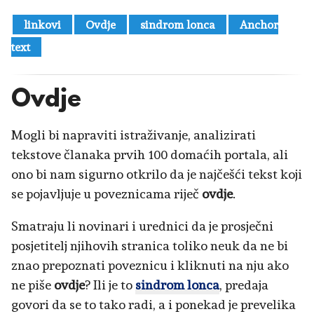
linkovi
Ovdje
sindrom lonca
Anchor
text
Ovdje
Mogli bi napraviti istraživanje, analizirati
tekstove članaka prvih 100 domaćih portala, ali
ono bi nam sigurno otkrilo da je najčešći tekst koji
se pojavljuje u poveznicama riječ
ovdje
.
Smatraju li novinari i urednici da je prosječni
posjetitelj njihovih stranica toliko neuk da ne bi
znao prepoznati poveznicu i kliknuti na nju ako
ne piše
ovdje
? Ili je to
sindrom lonca
, predaja
govori da se to tako radi, a i ponekad je prevelika