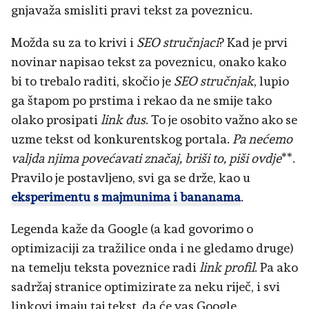
gnjavaža smisliti pravi tekst za poveznicu.
Možda su za to krivi i
SEO stručnjaci
? Kad je prvi
novinar napisao tekst za poveznicu, onako kako
bi to trebalo raditi, skočio je
SEO stručnjak
, lupio
ga štapom po prstima i rekao da ne smije tako
olako prosipati
link đus
. To je osobito važno ako se
uzme tekst od konkurentskog portala.
Pa nećemo
valjda njima povećavati značaj, briši to, piši
ovdje
**.
Pravilo je postavljeno, svi ga se drže, kao u
eksperimentu s majmunima i bananama
.
Legenda kaže da Google (a kad govorimo o
optimizaciji za tražilice onda i ne gledamo druge)
na temelju teksta poveznice radi
link profil
. Pa ako
sadržaj stranice optimizirate za neku riječ, i svi
linkovi imaju taj tekst, da će vas Google