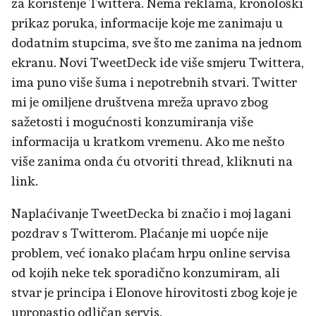
za korištenje Twittera. Nema reklama, kronološki
prikaz poruka, informacije koje me zanimaju u
dodatnim stupcima, sve što me zanima na jednom
ekranu. Novi TweetDeck ide više smjeru Twittera,
ima puno više šuma i nepotrebnih stvari. Twitter
mi je omiljene društvena mreža upravo zbog
sažetosti i mogućnosti konzumiranja više
informacija u kratkom vremenu. Ako me nešto
više zanima onda ću otvoriti thread, kliknuti na
link.
Naplaćivanje TweetDecka bi značio i moj lagani
pozdrav s Twitterom. Plaćanje mi uopće nije
problem, već ionako plaćam hrpu online servisa
od kojih neke tek sporadično konzumiram, ali
stvar je principa i Elonove hirovitosti zbog koje je
upropastio odličan servis.