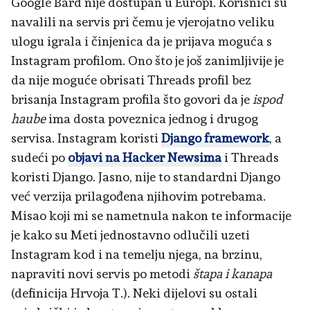
Google Bard nije dostupan u Europi. Korisnici su
navalili na servis pri čemu je vjerojatno veliku
ulogu igrala i činjenica da je prijava moguća s
Instagram profilom. Ono što je još zanimljivije je
da nije moguće obrisati Threads profil bez
brisanja Instagram profila što govori da je
ispod
haube
ima dosta poveznica jednog i drugog
servisa. Instagram koristi
Django framework
, a
sudeći po
objavi na Hacker Newsima
i Threads
koristi Django. Jasno, nije to standardni Django
već verzija prilagođena njihovim potrebama.
Misao koji mi se nametnula nakon te informacije
je kako su Meti jednostavno odlučili uzeti
Instagram kod i na temelju njega, na brzinu,
napraviti novi servis po metodi
štapa i kanapa
(definicija Hrvoja T.). Neki dijelovi su ostali