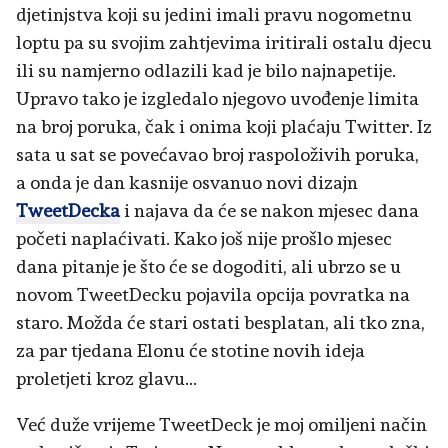
djetinjstva koji su jedini imali pravu nogometnu
loptu pa su svojim zahtjevima iritirali ostalu djecu
ili su namjerno odlazili kad je bilo najnapetije.
Upravo tako je izgledalo njegovo uvođenje limita
na broj poruka, čak i onima koji plaćaju Twitter. Iz
sata u sat se povećavao broj raspoloživih poruka,
a onda je dan kasnije osvanuo novi dizajn
TweetDecka
i najava da će se nakon mjesec dana
početi naplaćivati. Kako još nije prošlo mjesec
dana pitanje je što će se dogoditi, ali ubrzo se u
novom TweetDecku pojavila opcija povratka na
staro. Možda će stari ostati besplatan, ali tko zna,
za par tjedana Elonu će stotine novih ideja
proletjeti kroz glavu...
Već duže vrijeme TweetDeck je moj omiljeni način