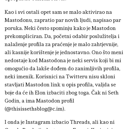
Kao i svi ostali opet sam se malo aktivirao na
Mastodonu, zapratio par novih ljudi, napisao par
poruka. Neki često spominju kako je Mastodon
prekompliciran. Da, početni odabir poslužitelja i
nalaženje profila za praćenje je malo zahtjevnije,
ali kasnije korištenje je jednostavno. Ono što meni
nedostaje kod Mastodona je neki servis koji bi mi
omogućio da lakše dođem do zanimljivih profila,
neki imenik. Korisnici na Twitteru nisu skloni
stavljati Mastodon link u opis profila, valjda se
boje da će ih Elon izbaciti zbog toga. Čak ni Seth
Godin, a ima Mastodon profil
(@thisissethsblog@c.im).
I onda je Instagram izbacio Threads, ali kao ni