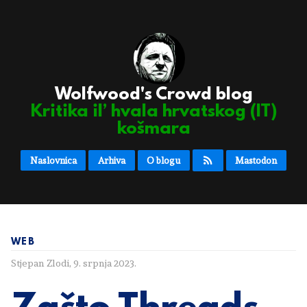
Wolfwood's Crowd blog
Kritika il’ hvala hrvatskog (IT)
košmara
Naslovnica
Arhiva
O blogu
Mastodon
WEB
Stjepan Zlodi
,
9. srpnja 2023.