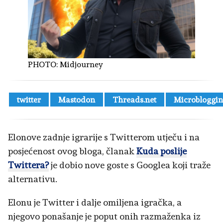
PHOTO:
Midjourney
twitter
Mastodon
Threads.net
Microbloggi
Elonove zadnje igrarije s Twitterom utječu i na
posjećenost ovog bloga, članak
Kuda poslije
Twittera?
je dobio nove goste s Googlea koji traže
alternativu.
Elonu je Twitter i dalje omiljena igračka, a
njegovo ponašanje je poput onih razmaženka iz