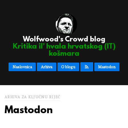
Wolfwood's Crowd blog
Kritika il’ hvala hrvatskog (IT)
košmara
Naslovnica
Arhiva
O blogu
Mastodon
ARHIVA ZA KLJUČNU RIJEČ
Mastodon