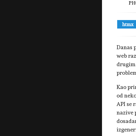
PH
htmx
Danas p
web raz
drugim 
problem
Kao pri
od neko
API se 
nazive 
dosadan
izgener