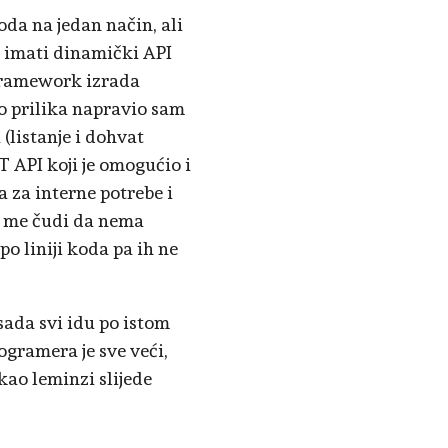
da na jedan način, ali
 imati dinamički API
 framework izrada
ko prilika napravio sam
listanje i dohvat
T API koji je omogućio i
a za interne potrebe i
lo me čudi da nema
o liniji koda pa ih ne
sada svi idu po istom
ogramera je sve veći,
 kao leminzi slijede