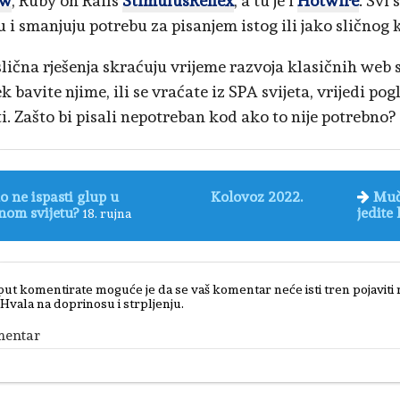
ew
, Ruby on Rails
StimulusReflex
, a tu je i
Hotwire
. Svi
u i smanjuju potrebu za pisanjem istog ili jako sličnog 
slična rješenja skraćuju vrijeme razvoja klasičnih web 
ek bavite njime, ili se vraćate iz SPA svijeta, vrijedi p
i. Zašto bi pisali nepotreban kod ako to nije potrebno?
 ne ispasti glup u
Kolovoz 2022.
Muči
om svijetu?
jedite 
18. rujna
put komentirate moguće je da se vaš komentar neće isti tren pojaviti
 Hvala na doprinosu i strpljenju.
mentar