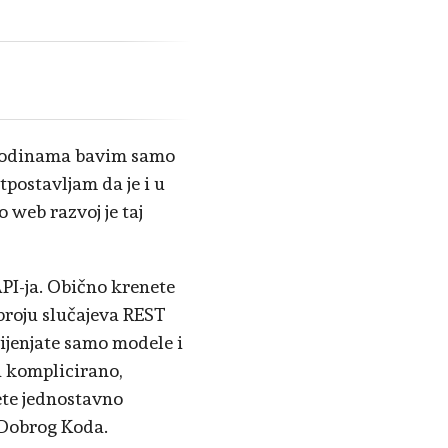
 godinama bavim samo
postavljam da je i u
 web razvoj je taj
PI-ja. Obično krenete
broju slučajeva REST
mijenjate samo modele i
ta komplicirano,
ete jednostavno
 Dobrog Koda.