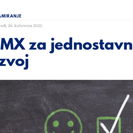
MIRANJE
lodi
,
26. kolovoza 2022.
MX za jednostavn
zvoj