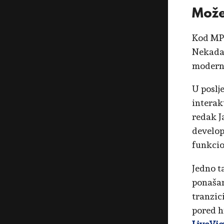
Može
Kod MPA
Nekada 
moderni
U poslj
interak
redak J
develop
funkcio
Jedno t
ponašan
tranzici
pored h