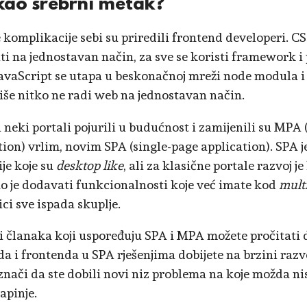
kao srebrni metak?
 komplikacije sebi su priredili frontend developeri. CS
ti na jednostavan način, za sve se koristi framework i 
JavaScript se utapa u beskonačnoj mreži node modula i
iše nitko ne radi web na jednostavan način.
i neki portali pojurili u budućnost i zamijenili su MPA
tion) vrlim, novim SPA (single-page application). SPA j
ije koje su
desktop like
, ali za klasične portale razvoj je
o je dodavati funkcionalnosti koje već imate kod
mult
ci sve ispada skuplje.
i članaka koji uspoređuju SPA i MPA možete pročitati
a i frontenda u SPA rješenjima dobijete na brzini razvoj
znači da ste dobili novi niz problema na koje možda ni
apinje.