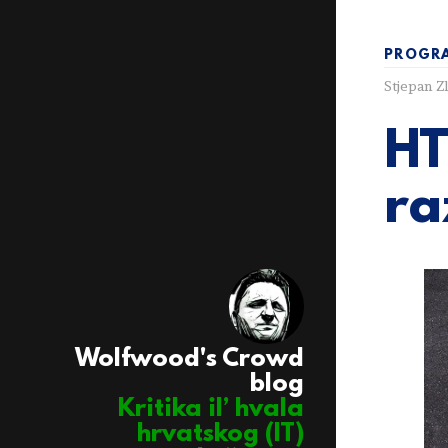
PROGRA
Stjepan Z
HT
ra
Wolfwood's Crowd
blog
Kritika il’ hvala
hrvatskog (IT)