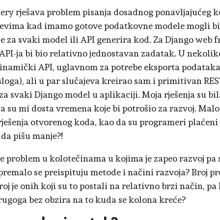
ery rješava problem pisanja dosadnog ponavljajućeg ko
jevima kad imamo gotove podatkovne modele mogli bi
se za svaki model ili API generira kod. Za Django web
API-ja bi bio relativno jednostavan zadatak. U nekoli
inamički API, uglavnom za potrebe eksporta podataka (
sloga), ali u par slučajeva kreirao sam i primitivan RES
za svaki Django model u aplikaciji. Moja rješenja su bil
la su mi dosta vremena koje bi potrošio za razvoj. Ma
rješenja otvorenog koda, kao da su programeri plaćeni p
da pišu manje?!
e problem u kolotečinama u kojima je zapeo razvoj pa 
 premalo se preispituju metode i načini razvoja? Broj pr
roj je onih koji su to postali na relativno brzi način, pa
rugoga bez obzira na to kuda se kolona kreće?