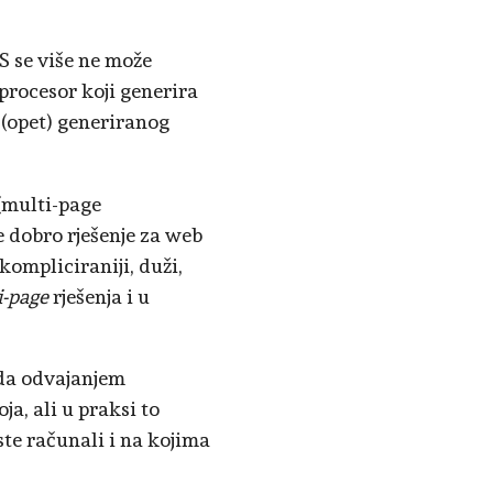
S se više ne može
procesor koji generira
 (opet) generiranog
 (multi-page
e dobro rješenje za web
 kompliciraniji, duži,
i-page
rješenja i u
 da odvajanjem
a, ali u praksi to
ste računali i na kojima