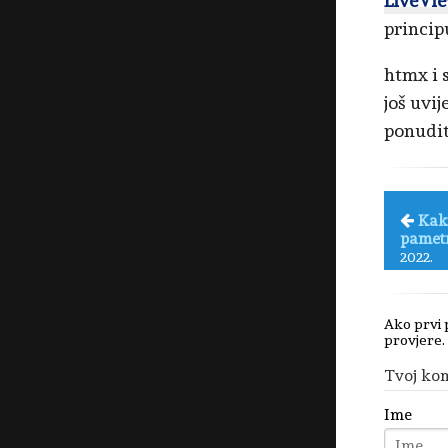
LiveVi
princip
htmx i 
još uvij
ponudit
Kako
pametn
2022.
Ako prvi 
provjere.
Tvoj ko
Ime