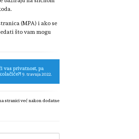
 se baziraju na sličnom
koda.
stranica (MPA) i ako se
ogledati što vam mogu
 vas privatnost, pa
kolačiće?!
9. travnja 2022.
 na stranici već nakon dodatne