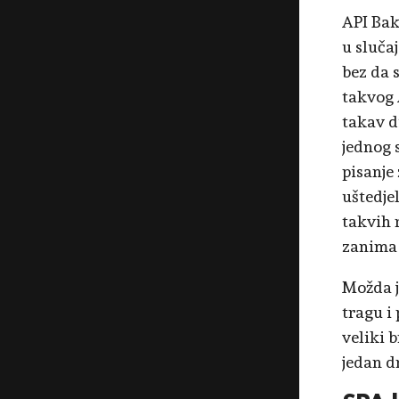
API Bak
u sluča
bez da 
takvog 
takav d
jednog 
pisanje 
uštedje
takvih 
zanima 
Možda j
tragu i
veliki b
jedan d