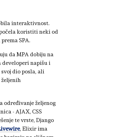
bila interaktivnost.
počela koristiti neki od
k prema SPA.
ćuju da MPA dobiju na
a developeri napišu i
svoj dio posla, ali
 željenih
 određivanje željenog
nica - AJAX, CSS
ešenje te vrste, Django
Livewire
, Elixir ima