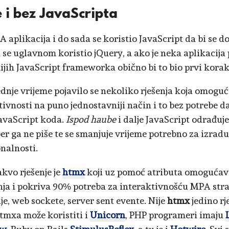
 i bez JavaScripta
 aplikacija i do sada se koristio JavaScript da bi se do
se uglavnom koristio jQuery, a ako je neka aplikacija 
jih JavaScript frameworka obično bi to bio prvi kora
ednje vrijeme pojavilo se nekoliko rješenja koja omogu
tivnosti na puno jednostavniji način i to bez potrebe d
avaScript koda.
Ispod haube
i dalje JavaScript odrađuje 
er ga ne piše te se smanjuje vrijeme potrebno za izradu
nalnosti.
akvo rješenje je
htmx
koji uz pomoć atributa omogućava
ja i pokriva 90% potreba za interaktivnošću MPA stra
je, web sockete, server sent evente. Nije
htmx
jedino rj
tmxa može koristiti i
Unicorn
, PHP programeri imaju