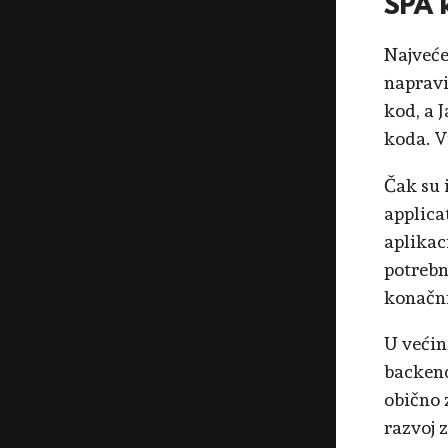
SPA 
Najveće
napravi
kod, a 
koda. V
Čak su 
applica
aplikac
potrebn
konačni
U većin
backend
obično 
razvoj z