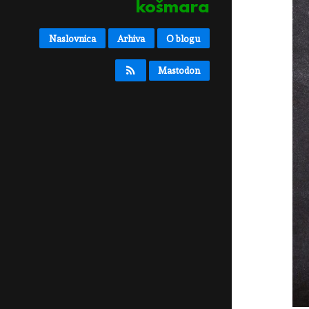
košmara
Naslovnica
Arhiva
O blogu
Mastodon