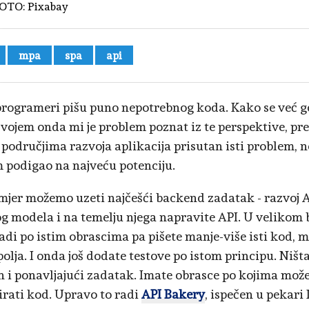
OTO:
Pixabay
mpa
spa
api
rogrameri pišu puno nepotrebnog koda. Kako se već
vojem onda mi je problem poznat iz te perspektive, pret
područjima razvoja aplikacija prisutan isti problem, no
 podigao na najveću potenciju.
mjer možemo uzeti najčešći backend zadatak - razvoj A
g modela i na temelju njega napravite API. U velikom 
radi po istim obrascima pa pišete manje-više isti kod, 
polja. I onda još dodate testove po istom principu. Niš
 i ponavljajući zadatak. Imate obrasce po kojima mož
irati kod. Upravo to radi
API Bakery
, ispečen u pekari