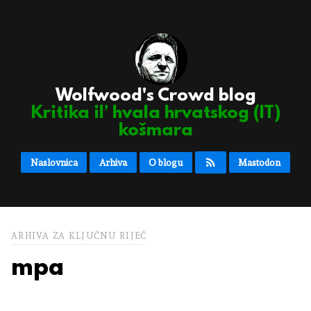
Wolfwood's Crowd blog
Kritika il’ hvala hrvatskog (IT)
košmara
Naslovnica
Arhiva
O blogu
Mastodon
ARHIVA ZA KLJUČNU RIJEČ
mpa