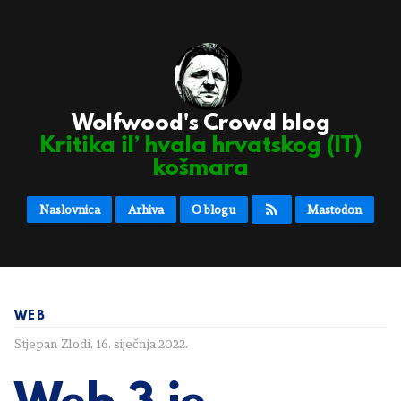
Wolfwood's Crowd blog
Kritika il’ hvala hrvatskog (IT)
košmara
Naslovnica
Arhiva
O blogu
Mastodon
WEB
Stjepan Zlodi
,
16. siječnja 2022.