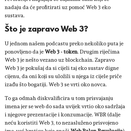
nadaju da će profitirati uz pomoć Web 3 eko
sustava.
Što je zapravo Web 3?
U jednom našem podcastu preko nekoliko puta je
ponovljeno da je
Web 3 - token
. Drugim riječima
Web 3 je nešto vezano uz blockchain. Zapravo
Web 3 je pokušaj da si cijeli taj eko sustav digne
cijenu, da oni koji su uložili u njega iz cijele priče
izađu što bogatiji. Web 3 se vrti oko novca.
To ga odmah diskvalificira u tom prisvajanju
imena jer se web do sada uvijek vrtio oko sadržaja
i njegove prezentacije i konzumacije. WBR (dalje
neću koristiti Web 3, to nezasluženo prisvojeno
ime, već kraticu koja znači
Web Balon Revolucija
)