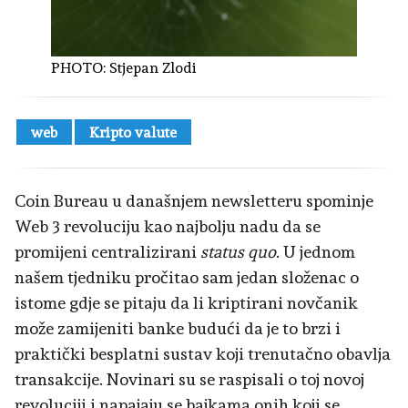
PHOTO:
Stjepan Zlodi
web
Kripto valute
Coin Bureau u današnjem newsletteru spominje
Web 3 revoluciju kao najbolju nadu da se
promijeni centralizirani
status quo
. U jednom
našem tjedniku pročitao sam jedan složenac o
istome gdje se pitaju da li kriptirani novčanik
može zamijeniti banke budući da je to brzi i
praktički besplatni sustav koji trenutačno obavlja
transakcije. Novinari su se raspisali o toj novoj
revoluciji i napajaju se bajkama onih koji se