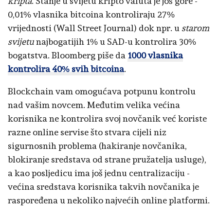
kripta
. Stanje u svijetu kripto valuta je još gore -
0,01% vlasnika bitcoina kontroliraju 27%
vrijednosti (Wall Street Journal) dok npr. u
starom
svijetu
najbogatijih 1% u SAD-u kontrolira 30%
bogatstva. Bloomberg piše da
1000 vlasnika
kontrolira 40% svih bitcoina
.
Blockchain vam omogućava potpunu kontrolu
nad vašim novcem. Međutim velika većina
korisnika ne kontrolira svoj novčanik već koriste
razne online servise što stvara cijeli niz
sigurnosnih problema (hakiranje novčanika,
blokiranje sredstava od strane pružatelja usluge),
a kao posljedicu ima još jednu centralizaciju -
većina sredstava korisnika takvih novčanika je
raspoređena u nekoliko najvećih online platformi.