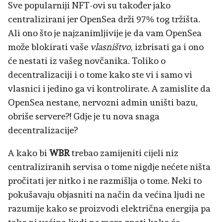
Sve popularniji NFT-ovi su također jako
centralizirani jer OpenSea drži 97% tog tržišta.
Ali ono što je najzanimljivije je da vam OpenSea
može blokirati vaše
vlasništvo
, izbrisati ga i ono
će nestati iz vašeg novčanika. Toliko o
decentralizaciji i o tome kako ste vi i samo vi
vlasnici i jedino ga vi kontrolirate. A zamislite da
OpenSea nestane, nervozni admin uništi bazu,
obriše servere?! Gdje je tu nova snaga
decentralizacije?
A kako bi
WBR
trebao zamijeniti cijeli niz
centraliziranih servisa o tome nigdje nećete ništa
pročitati jer nitko i ne razmišlja o tome. Neki to
pokušavaju objasniti na način da većina ljudi ne
razumije kako se proizvodi električna energija pa