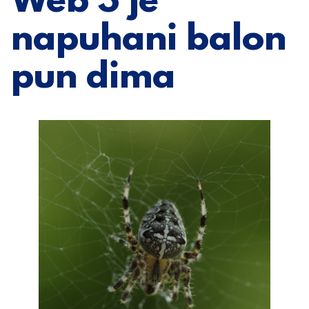
Web 3 je
napuhani balon
pun dima