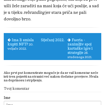
ušli žele zaraditi na masi koja će ući poslije, a sad
je u tijeku
rebranding
jer stara priča ne pali
dovoljno brzo.
Ima li smisla
Siječanj 2022.
Faeria -
kupiti NFT?
zanimljiv spoj
20.
kartaške igre i
veljače 2022.
strategije
28.
studenoga 2021.
Ako prvi put komentirate moguće je da se vaš komentar neće
isti tren pojaviti na stranici već nakon dodatne provjere. Hvala
na doprinosu i strpljenju.
Tvoj komentar
Ime