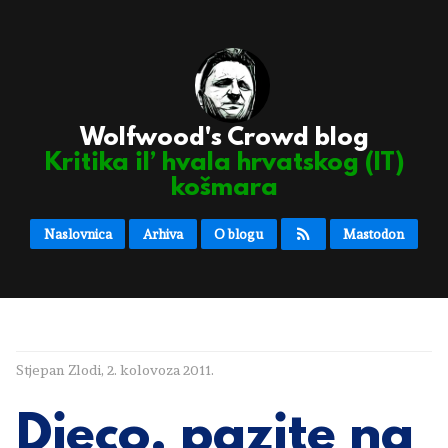
Wolfwood's Crowd blog
Kritika il’ hvala hrvatskog (IT)
košmara
Naslovnica
Arhiva
O blogu
Mastodon
Stjepan Zlodi
,
2. kolovoza 2011.
Djeco, pazite na