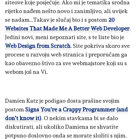
siteove koje posjećuje. Ako mi je tematika srodna
rijetko nađem nešto novo i zanimljivo, ali uvijek
se nadam...Takav je slučaj bio i s postom
20
Websites That Made Me A Better Web Developer
.
Jedini novi, meni nepoznati site, s te liste bio je
Web Design from Scratch
. Site pokriva skoro sve
procese u razvoju web stranica i preporučam ga
kao obavezno štivo za sve webmajstore koji su s
webom još na Vi.
Damien Katz je podigao dosta prašine svojim
postom
Signs You're a Crappy Programmer (and
don't know it)
. O nekim stavkama bi se dalo
diskutirati, ali ukoliko Damiena ne shvatite
potpuno doslovno onda se morate složiti s njim.