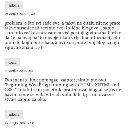
nikola
19. ožujka 2008. 13:40
problem je što svi rade sve, a takvi ne čitaju nit ne prate
takve stranice ili recimo tvoj i slične blogove ... samo
sam htio reći da ta stranica već postoji godinama i teško
da će na ovaj način dospjeti kao vrijedna informacija do
onih do kojih bi trebala, a ovi koji prate tvoj blog za nju
sigurno znaju ... ;-)
tomi
21. ožujka 2008. 00:41
Evo meni je link pomogao, zainteresiralo me ovo
"Beginning Web Programming with HTML, XHTML and
CSS…" Totalni sam pocetnik, pratim ovaj blog al se jos ne
bavim cime se vi bavite, ali volio bih :), pa mi ovakve
stvari zapnu za oko.
nikola
25. ožujka 2008. 22:11