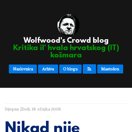
Wolfwood's Crowd blog
Kritika il’ hvala hrvatskog (IT)
košmara
Naslovnica
Arhiva
O blogu
Mastodon
Stjepan Zlodi
,
18. ožujka 2008.
Nikad nije