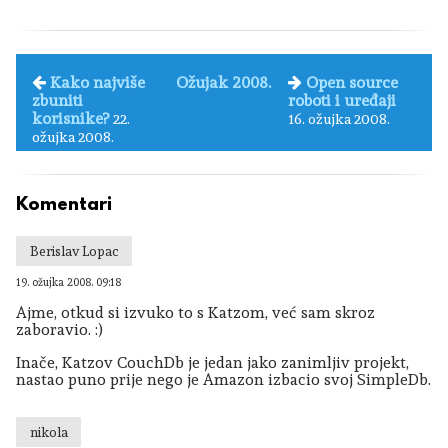
Kako najviše
Ožujak 2008.
Open source
zbuniti
roboti i uređaji
korisnike?
22.
16. ožujka 2008.
ožujka 2008.
Komentari
Berislav Lopac
19. ožujka 2008. 09:18
Ajme, otkud si izvuko to s Katzom, već sam skroz
zaboravio. :)
Inače, Katzov CouchDb je jedan jako zanimljiv projekt,
nastao puno prije nego je Amazon izbacio svoj SimpleDb.
nikola