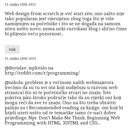
19. ožujka 2008. 09:51
Web design from scratch je već stari site, ono zašto nije
tako popularan jest vjerojatno zbog toga što je više
namijenjen za početnike i što se ne događa na samom
siteu nešto novo, nema neki razvikani blog i slično čime
bi plijenio veću pozornost...
vuk
19. ožujka 2008. 10:59
@Berislav: isplivalo na
http://reddit.com/r/programming/
@nikola: problem je s većinom naših webmajstora
(recimo da su tu svi oni koji sudjeluju u razvoju web
stranica) što ni te početničke stvari ne znaju. Site
pokriva jako široko područje tako da su rijetki oni koji
mogu reći da sve to znaju. Ono na što treba obratiti
pažnju su i Recommended reading za knjige, oni koji bi
htjeli uzeti nešto od te tematike tamo će naći dobre
prijedloge. Npr. Don't Make Me Think, Beginning Web
Programming with HTML, XHTML and CSS...