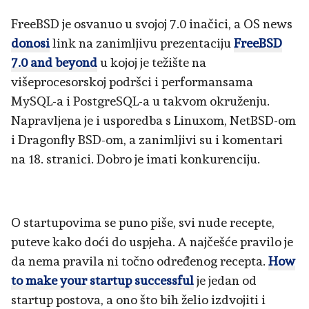
FreeBSD je osvanuo u svojoj 7.0 inačici, a OS news
donosi
link na zanimljivu prezentaciju
FreeBSD
7.0 and beyond
u kojoj je težište na
višeprocesorskoj podršci i performansama
MySQL-a i PostgreSQL-a u takvom okruženju.
Napravljena je i usporedba s Linuxom, NetBSD-om
i Dragonfly BSD-om, a zanimljivi su i komentari
na 18. stranici. Dobro je imati konkurenciju.
O startupovima se puno piše, svi nude recepte,
puteve kako doći do uspjeha. A najčešće pravilo je
da nema pravila ni točno određenog recepta.
How
to make your startup successful
je jedan od
startup postova, a ono što bih želio izdvojiti i