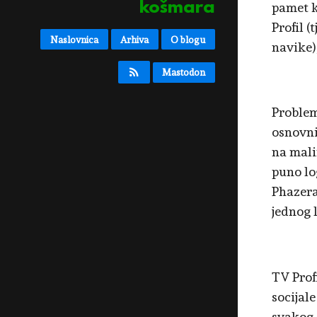
košmara
pamet k
Profil (
Naslovnica
Arhiva
O blogu
navike)
Mastodon
Problem
osnovni 
na malim
puno log
Phazera
jednog l
TV Profi
socijal
svakog 