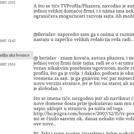
2007. 23:15
A što se tiče TVProfila/Phazera, navodno je au
jednoj velikoj domaćoj firmi, i s njima ima ne
ograničava mogućnosti razvoja sajta. Ali možd
@Berislav: usporedio sam ga s onima u raznim
nastaju u zapećku velikih redakcija reda radi...
2007. 12:47
adlja aka bounce
@ berislav - znam kovača, autora phazera, i mo
jednoj većoj firmi (nije tajna, radi se o t-scum
2007. 19:55
vezan nikakvim posebnim ugovorom, može rad
profilu, što ga je volja :) dakako, podosta je 
vremena za sajt.. ja ga gnjavim već par mjesec
novu verziju stranice, jer je bio na staroj, ali
je slobodan :)
što se imena tiče, nezgodno jest ali naviknut ć
nove domene dosta prije (pokušavao sam mu na
uspio uklopit u stranicu, pa ništa od toga -
http://bo.jezgra.com/bounce/2007/12/15/tv-profil
mi se činilo sasvim ok.. danas nekako više v
ove nove...
PS. Tebi i svim tvojim čitateljima želim najbol