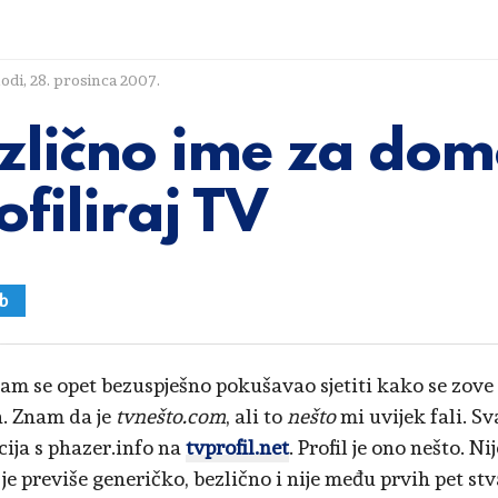
lodi
,
28. prosinca 2007.
zlično ime za dome
ofiliraj TV
b
am se opet bezuspješno pokušavao sjetiti kako se zov
. Znam da je
tvnešto.com
, ali to
nešto
mi uvijek fali. Sv
cija s phazer.info na
tvprofil.net
. Profil je ono nešto. Ni
je previše generičko, bezlično i nije među prvih pet stv