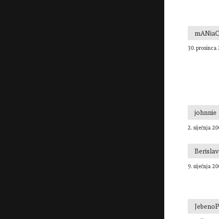
mANia
30. prosinca 
johnnie
2. siječnja 20
Berisla
9. siječnja 20
Jebeno