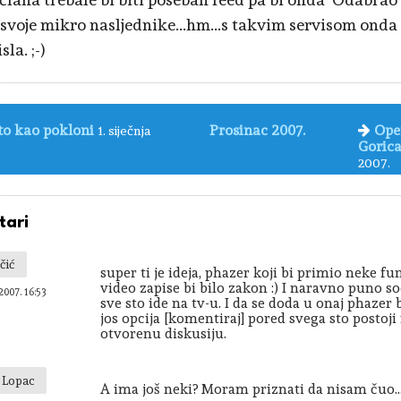
i svoje mikro nasljednike...hm...s takvim servisom ond
sla. ;-)
to kao pokloni
Prosinac 2007.
Ope
1. siječnja
Gorica
2007.
ari
čić
super ti je ideja, phazer koji bi primio neke fu
video zapise bi bilo zakon :) I naravno puno so
2007. 16:53
sve sto ide na tv-u. I da se doda u onaj phaze
jos opcija [komentiraj] pored svega sto postoj
otvorenu diskusiju.
v Lopac
A ima još neki? Moram priznati da nisam čuo..