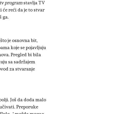
tv program
stavlja TV
 će reći da je to stvar
š ga.
što je osnovna bit,
bama koje se pojavljuju
mova. Pregled bi bila
ezuju sa sadržajem
ovod za stvaranje
bolji. Još da doda malo
ručivati. Preporuke
 Đelo...' možda mogao