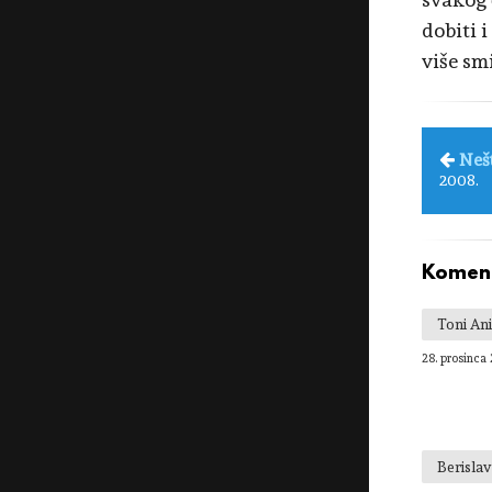
dobiti 
više smi
Neš
2008.
Koment
Toni Ani
28. prosinca 
Berisla