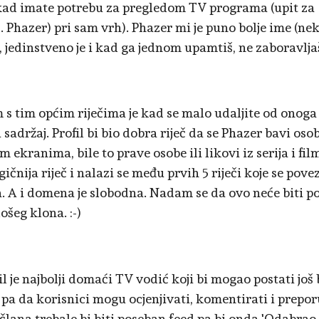
ad imate potrebu za pregledom TV programa (upit za
tj. Phazer) pri sam vrh). Phazer mi je puno bolje ime (neki
, jedinstveno je i kad ga jednom upamtiš, ne zaboravlja
 s tim općim riječima je kad se malo udaljite od onoga 
sadržaj. Profil bi bio dobra riječ da se Phazer bavi oso
 ekranima, bile to prave osobe ili likovi iz serija i fil
ičnija riječ i nalazi se među prvih 5 riječi koje se pov
. A i domena je slobodna. Nadam se da ovo neće biti p
ošeg klona. :-)
l je najbolji domaći TV vodić koji bi mogao postati još 
e pa da korisnici mogu ocjenjivati, komentirati i prepo
člana trebale bi biti poseban feed pa bi onda 'Odabrao