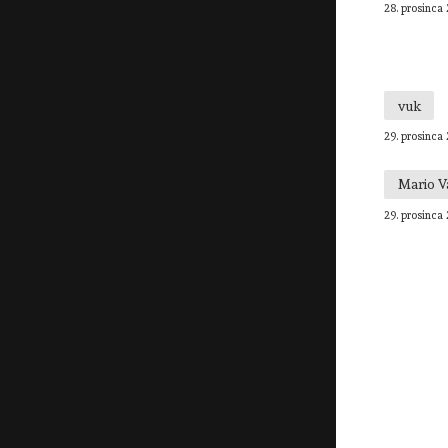
28. prosinca 
vuk
29. prosinca 
Mario V
29. prosinca 