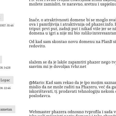
možete zamisliti, te naravno, sretnu i uspješnu
C
Inače, o atraktivnosti domene bi se moglo svaš
ova i pamtljivija i atraktivnija od phazer.info. 
2007. 01:46
triput: prvi put, zadnji put i nikad više jer se 
domena u igri a nije mi bio
toliko
interesantan
Od kad sam skontao novu domenu na PlanB sit
redovito.
slažem se da je lakše zapamtiti phazer nego tvp
sasvim mi je dovoljan tvhr.net
08. 14:28
v Lopac
@Mario: Kad sam rekao da je (po mojim sazna
mislio da ne može raditi na Phazeru, već da 
08. 22:46
iskorištavati, tj. prodavati tehnologiju nek
poslodavca.
Pametan
Webmaster phazera odnosno tvprofila i sada v