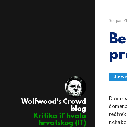
Stjepan Z
Be
pr
.hr we
Danas s
Wolfwood's Crowd
domena
blog
redirek
Kritika il’ hvala
nekako 
hrvatskog (IT)