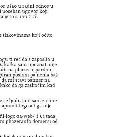
tor ušao u radni odnos u
ki poseban ugovor koji
a je to samo trač.
 tiskovinama koji očito
gu ti reć da s zaposlio u
u).. kolko sam upoznat, nije
it na phazeru, pardon,
okupiran poslom pa nema baš
i da mi stavi banner na
 nikako da ga zaskočim kad
e se ljudi.. čuo sam za ime
pravit logo ali ga nije
-logo-za-web/ :) ), i tada
olim phazer.info domenu od
ji doček nove godine koji