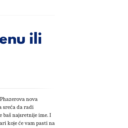
nu ili
e Phazerova nova
a sreća da radi
je baš najsretnije ime. I
ari koje će vam pasti na