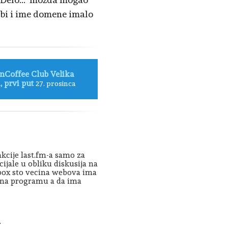
a bi i ime domene imalo
nCoffee Club Velika
, prvi put
27. prosinca
nkcije last.fm-a samo za
cijale u obliku diskusija na
r box sto vecina webova ima
i na programu a da ima
.