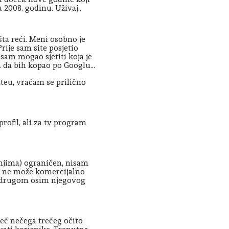
 2008. godinu. Uživaj..
ta reći. Meni osobno je
Prije sam site posjetio
nisam mogao sjetiti koja je
 da bih kopao po Googlu...
eu, vraćam se prilično
rofil, ali za tv program
njima) ograničen, nisam
ga ne može komercijalno
om drugom osim njegovog
eć nečega trećeg očito