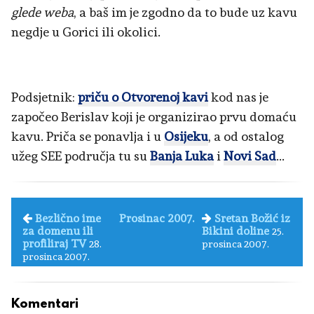
glede weba
, a baš im je zgodno da to bude uz kavu
negdje u Gorici ili okolici.
Podsjetnik:
priču o Otvorenoj kavi
kod nas je
započeo Berislav koji je organizirao prvu domaću
kavu. Priča se ponavlja i u
Osijeku
, a od ostalog
užeg SEE područja tu su
Banja Luka
i
Novi Sad
...
Bezlično ime
Prosinac 2007.
Sretan Božić iz
za domenu ili
Bikini doline
25.
profiliraj TV
28.
prosinca 2007.
prosinca 2007.
Komentari