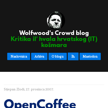
Wolfwood's Crowd blog
Kritika il’ hvala hrvatskog (IT)
košmara
Naslovnica
Arhiva
O blogu
Mastodon
Stjepan Zlodi
,
27. prosinca 2007.
OpenCoffee