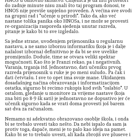
HNOS u osnovno školstvo. Činjenica je da niti profesori
do zadnje minute nisu znali što taj program donosi, te
HNOS nije previše uspješno proveden. A većina sve svodi
na grupni rad i "učenje u prirodi". Tako da, ako već
nastane tolika panika oko HNOSa, i ne može se provesti
re-organizacija rasporeda sjedenja unutar razreda,
pitanje je kako bi to sve izgledalo.
Sa jedne strane, uvođenjem prijenosnika u regularnu
nastavu, a ne samo izbornu informatiku (koja je i dalje
nažalost izborna) definitivno je da bi se sve uvelike
promijenilo. Doduše, time se otvara veliki spektar
mogućnosti. Kao što je Franzi rekao, pa i negativnih.
Varanja, trganja itd. Jednostavno, dati učeniku prvog
razreda prijenosnik u ruke je po meni suludo.. Pa čak i
dati četvtašu. I sve to opet ima svoje mane. Ukidanjem
dosadašnjeg načina obrazovanja i informatizacijom
ostatka, sigurno bi recimo rukopis kod svih "oslabio". U
ostalom, gledanje u monitore za vrijeme nastave (koja
zna biti po 8-9 šk sati) je jednostavno ne dopustivo jer će
učenik sigurno kada se vrati doma provesti još barem
sat-dva za računalom.
Nemamo ni adekvatno obrazovano osoblje škola, i onda
bi se trebalo uvesti tako nešto. Da nebi ispalo da sam ja
protiv toga, dapače, meni je to palo kao ideja na pamet.
Kako bi se to trebalo uvesti, ali kada zbrojiš sve pluseve i