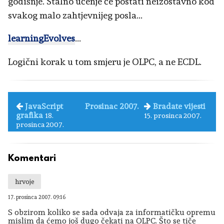
godišnje. Stalno učenje će postati neizostavno kod
svakog malo zahtjevnijeg posla...
learningEvolves
...
Logični korak u tom smjeru je OLPC, a ne ECDL.
JavaScript
Prosinac 2007.
Bradate vijesti
grafika
18.
15. prosinca 2007.
prosinca 2007.
Komentari
hrvoje
17. prosinca 2007. 09:16
S obzirom koliko se sada odvaja za informatičku opremu
mislim da ćemo još dugo čekati na OLPC. Što se tiče