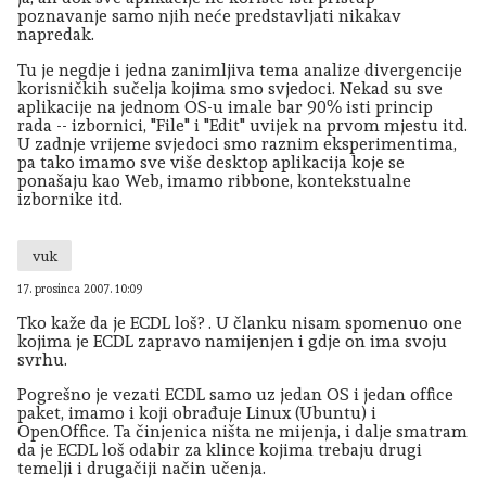
poznavanje samo njih neće predstavljati nikakav
napredak.
Tu je negdje i jedna zanimljiva tema analize divergencije
korisničkih sučelja kojima smo svjedoci. Nekad su sve
aplikacije na jednom OS-u imale bar 90% isti princip
rada -- izbornici, "File" i "Edit" uvijek na prvom mjestu itd.
U zadnje vrijeme svjedoci smo raznim eksperimentima,
pa tako imamo sve više desktop aplikacija koje se
ponašaju kao Web, imamo ribbone, kontekstualne
izbornike itd.
vuk
17. prosinca 2007. 10:09
Tko kaže da je ECDL loš? . U članku nisam spomenuo one
kojima je ECDL zapravo namijenjen i gdje on ima svoju
svrhu.
Pogrešno je vezati ECDL samo uz jedan OS i jedan office
paket, imamo i koji obrađuje Linux (Ubuntu) i
OpenOffice. Ta činjenica ništa ne mijenja, i dalje smatram
da je ECDL loš odabir za klince kojima trebaju drugi
temelji i drugačiji način učenja.