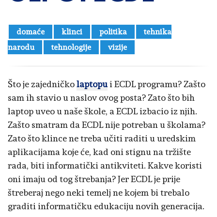
domaće
klinci
politika
tehnika
narodu
tehnologije
vizije
Što je zajedničko
laptopu
i ECDL programu? Zašto
sam ih stavio u naslov ovog posta? Zato što bih
laptop uveo u naše škole, a ECDL izbacio iz njih.
Zašto smatram da ECDL nije potreban u školama?
Zato što klince ne treba učiti raditi u uredskim
aplikacijama koje će, kad oni stignu na tržište
rada, biti informatički antikviteti. Kakve koristi
oni imaju od tog štrebanja? Jer ECDL je prije
štreberaj nego neki temelj ne kojem bi trebalo
graditi informatičku edukaciju novih generacija.