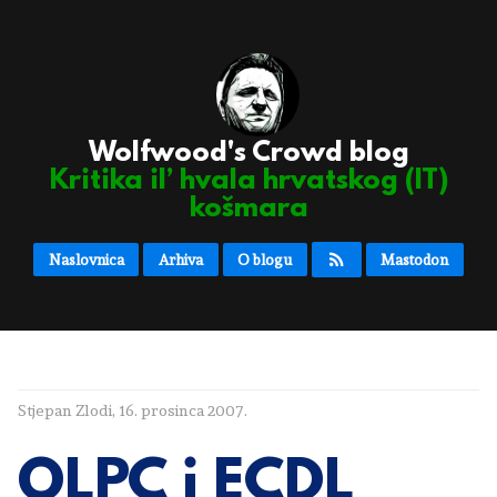
Wolfwood's Crowd blog
Kritika il’ hvala hrvatskog (IT)
košmara
Naslovnica
Arhiva
O blogu
Mastodon
Stjepan Zlodi
,
16. prosinca 2007.
OLPC i ECDL