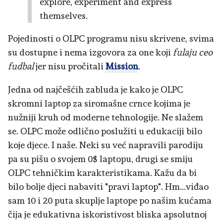
explore, experiment and express
themselves.
Pojedinosti o OLPC programu nisu skrivene, svima
su dostupne i nema izgovora za one koji
fulaju ceo
fudbal
jer nisu pročitali
Mission
.
Jedna od najčešćih zabluda je kako je OLPC
skromni laptop za siromašne crnce kojima je
nužniji kruh od moderne tehnologije. Ne slažem
se. OLPC može odlično poslužiti u edukaciji bilo
koje djece. I naše. Neki su već napravili parodiju
pa su pišu o svojem 0$ laptopu, drugi se smiju
OLPC tehničkim karakteristikama. Kažu da bi
bilo bolje djeci nabaviti "pravi laptop". Hm...viđao
sam 10 i 20 puta skuplje laptope po našim kućama
čija je edukativna iskoristivost bliska apsolutnoj