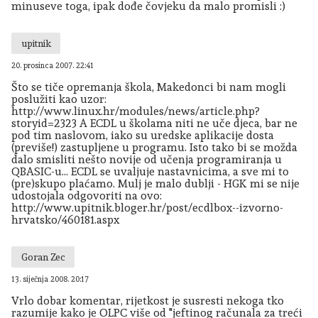
minuseve toga, ipak dođe čovjeku da malo promisli :)
upitnik
20. prosinca 2007. 22:41
Što se tiče opremanja škola, Makedonci bi nam mogli
poslužiti kao uzor:
http://www.linux.hr/modules/news/article.php?
storyid=2323 A ECDL u školama niti ne uče djeca, bar ne
pod tim naslovom, iako su uredske aplikacije dosta
(previše!) zastupljene u programu. Isto tako bi se možda
dalo smisliti nešto novije od učenja programiranja u
QBASIC-u... ECDL se uvaljuje nastavnicima, a sve mi to
(pre)skupo plaćamo. Mulj je malo dublji - HGK mi se nije
udostojala odgovoriti na ovo:
http://www.upitnik.bloger.hr/post/ecdlbox--izvorno-
hrvatsko/460181.aspx
Goran Zec
13. siječnja 2008. 20:17
Vrlo dobar komentar, rijetkost je susresti nekoga tko
razumije kako je OLPC više od "jeftinog računala za treći