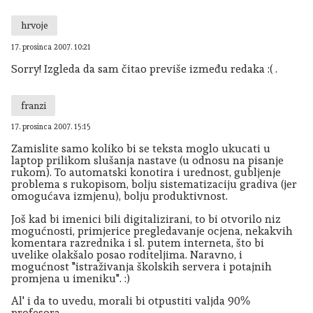
hrvoje
17. prosinca 2007. 10:21
Sorry! Izgleda da sam čitao previše između redaka :( .
franzi
17. prosinca 2007. 15:15
Zamislite samo koliko bi se teksta moglo ukucati u
laptop prilikom slušanja nastave (u odnosu na pisanje
rukom). To automatski konotira i urednost, gubljenje
problema s rukopisom, bolju sistematizaciju gradiva (jer
omogućava izmjenu), bolju produktivnost.
Još kad bi imenici bili digitalizirani, to bi otvorilo niz
mogućnosti, primjerice pregledavanje ocjena, nekakvih
komentara razrednika i sl. putem interneta, što bi
uvelike olakšalo posao roditeljima. Naravno, i
mogućnost "istraživanja školskih servera i potajnih
promjena u imeniku". :)
Al' i da to uvedu, morali bi otpustiti valjda 90%
profesora.