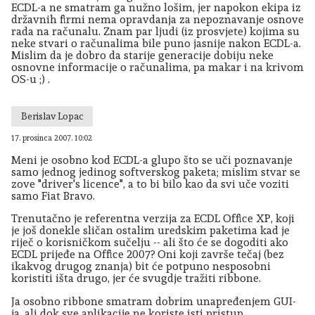
ECDL-a ne smatram ga nužno lošim, jer napokon ekipa iz
državnih firmi nema opravdanja za nepoznavanje osnove
rada na računalu. Znam par ljudi (iz prosvjete) kojima su
neke stvari o računalima bile puno jasnije nakon ECDL-a.
Mislim da je dobro da starije generacije dobiju neke
osnovne informacije o računalima, pa makar i na krivom
OS-u ;) .
Berislav Lopac
17. prosinca 2007. 10:02
Meni je osobno kod ECDL-a glupo što se uči poznavanje
samo jednog jedinog softverskog paketa; mislim stvar se
zove "driver's licence", a to bi bilo kao da svi uče voziti
samo Fiat Bravo.
Trenutačno je referentna verzija za ECDL Office XP, koji
je još donekle sličan ostalim uredskim paketima kad je
riječ o korisničkom sučelju -- ali što će se dogoditi ako
ECDL prijeđe na Office 2007? Oni koji završe tečaj (bez
ikakvog drugog znanja) bit će potpuno nesposobni
koristiti išta drugo, jer će svugdje tražiti ribbone.
Ja osobno ribbone smatram dobrim unapređenjem GUI-
ja, ali dok sve aplikacije ne koriste isti pristup