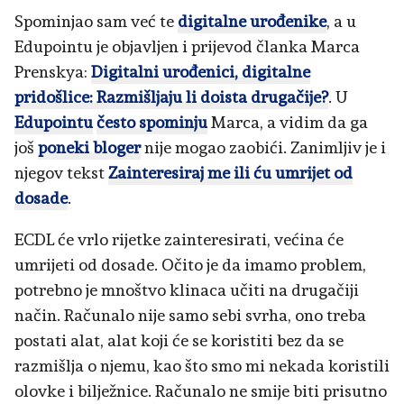
Spominjao sam već te
digitalne urođenike
, a u
Edupointu je objavljen i prijevod članka Marca
Prenskya:
Digitalni urođenici, digitalne
pridošlice: Razmišljaju li doista drugačije?
. U
Edupointu
često spominju
Marca, a vidim da ga
još
poneki bloger
nije mogao zaobići. Zanimljiv je i
njegov tekst
Zainteresiraj me ili ću umrijet od
dosade
.
ECDL će vrlo rijetke zainteresirati, većina će
umrijeti od dosade. Očito je da imamo problem,
potrebno je mnoštvo klinaca učiti na drugačiji
način. Računalo nije samo sebi svrha, ono treba
postati alat, alat koji će se koristiti bez da se
razmišlja o njemu, kao što smo mi nekada koristili
olovke i bilježnice. Računalo ne smije biti prisutno