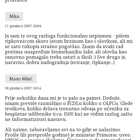
Mika
17. prosinca 2007. 20:04
Ja sam iz ovog razloga funkcionalno nepismen - pišem
tipkovnicom skoro istom brzinom kao i olovkom, ali mi
se zato rukopis strašno pogoršao. Znam da svaki rad
prstima unapređuje biomehaniku šake, ali olovka kao
osnovno pomagalo treba ostati u školi ;) Sve drugo je,
naravno, dobra nadogradnja (sviranje, tipkanje...)
Mario Mikić
18. prosinca 2007. 16:54
Prije nekoliko dana mi je to palo na pamet. Doduše,
nisam previše razmišljao o ECDLu koliko o OLPCu. Glede
troškova, koliko država trenutno odvaja po učeniku za
besplatne udžbenike (cca. 1500 kn) ne vidim razlog zašto
ne informatizirati nastavu.
Ali naime, zaboravljamo svi na to gdje se nalazimo.
Prošle (ili pretprošle godine) je ministar Primorac uveo