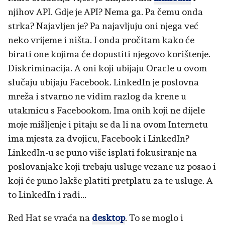
njihov API. Gdje je API? Nema ga. Pa čemu onda
strka? Najavljen je? Pa najavljuju oni njega već
neko vrijeme i ništa. I onda pročitam kako će
birati one kojima će dopustiti njegovo korištenje.
Diskriminacija. A oni koji ubijaju Oracle u ovom
slučaju ubijaju Facebook. LinkedIn je poslovna
mreža i stvarno ne vidim razlog da krene u
utakmicu s Facebookom. Ima onih koji ne dijele
moje mišljenje i pitaju se da li na ovom Internetu
ima mjesta za dvojicu, Facebook i LinkedIn?
LinkedIn-u se puno više isplati fokusiranje na
poslovanjake koji trebaju usluge vezane uz posao i
koji će puno lakše platiti pretplatu za te usluge. A
to LinkedIn i radi...
Red Hat se vraća na
desktop
. To se moglo i