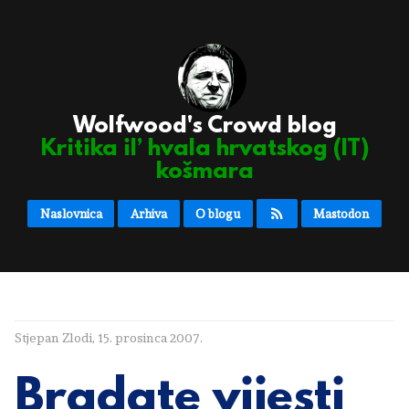
Wolfwood's Crowd blog
Kritika il’ hvala hrvatskog (IT)
košmara
Naslovnica
Arhiva
O blogu
Mastodon
Stjepan Zlodi
,
15. prosinca 2007.
Bradate vijesti