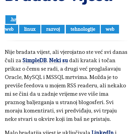
.hr
web
linux
razvoj
tehnologije
web
Nije bradata vijest, ali vjerojatno ste već svi danas
čuli za
SimpleDB
.
Neki
su
dali kratak i točan
prikaz o čemu se radi, a drugi već proglašavaju
Oracle, MySQL i MSSQL mrtvima. Možda je to
previše feedova u mojem RSS readeru, ali nekako
mi se čini da u zadnje vrijeme sve više ima
praznog baljezganja u stranoj blogosferi. Svi
moraju komentirati, svi predviđaju, svi trpaju
neke stvari u okvire koji im baš ne pristaju.
Malo bradatija vijest je uključivala
LinkedIn
i