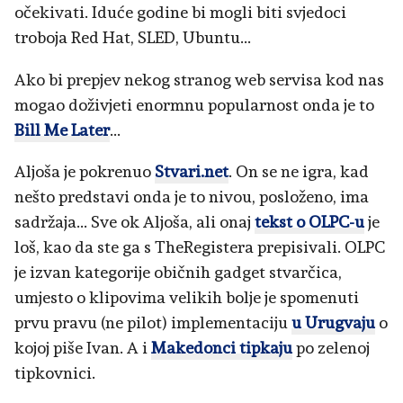
očekivati. Iduće godine bi mogli biti svjedoci
troboja Red Hat, SLED, Ubuntu...
Ako bi prepjev nekog stranog web servisa kod nas
mogao doživjeti enormnu popularnost onda je to
Bill Me Later
...
Aljoša je pokrenuo
Stvari.net
. On se ne igra, kad
nešto predstavi onda je to nivou, posloženo, ima
sadržaja... Sve ok Aljoša, ali onaj
tekst o OLPC-u
je
loš, kao da ste ga s TheRegistera prepisivali. OLPC
je izvan kategorije običnih gadget stvarčica,
umjesto o klipovima velikih bolje je spomenuti
prvu pravu (ne pilot) implementaciju
u Urugvaju
o
kojoj piše Ivan. A i
Makedonci tipkaju
po zelenoj
tipkovnici.