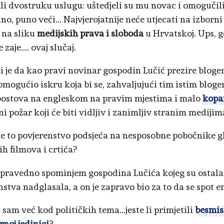
li dvostruku uslugu: uštedjeli su mu novac i omogučil
o, puno veći... Najvjerojatnije neće utjecati na izborni 
i na sliku
medijskih prava i sloboda
u Hrvatskoj. Ups, g
 zaje.... ovaj slučaj.
i je da kao pravi novinar gospodin Lučić prezire bloger
mogućio iskru koja bi se, zahvaljujući tim istim bloger
postova na engleskom na pravim mjestima i malo
kopa
i požar koji će biti vidljiv i zanimljiv stranim medijim
e to povjerenstvo podsjeća na nesposobne pobočnike g
h filmova i crtića?
nepravedno spominjem gospodina Lučića kojeg su ostala
nstva nadglasala, a on je zapravo bio za to da se spot e
 sam već kod političkih tema...jeste li primjetili
besmisl
rnoj jedinici
?