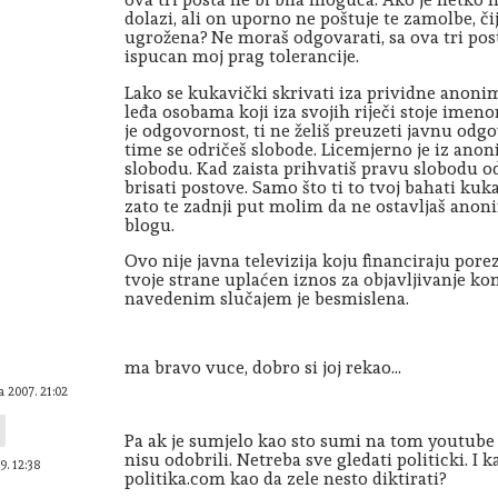
dolazi, ali on uporno ne poštuje te zamolbe, či
ugrožena? Ne moraš odgovarati, sa ova tri post
ispucan moj prag tolerancije.
Lako se kukavički skrivati iza prividne anoni
leđa osobama koji iza svojih riječi stoje ime
je odgovornost, ti ne želiš preuzeti javnu odgov
time se odričeš slobode. Licemjerno je iz an
slobodu. Kad zaista prihvatiš pravu slobodu o
brisati postove. Samo što ti to tvoj bahati kuka
zato te zadnji put molim da ne ostavljaš an
blogu.
Ovo nije javna televizija koju financiraju porez
tvoje strane uplaćen iznos za objavljivanje k
navedenim slučajem je besmislena.
ma bravo vuce, dobro si joj rekao...
a 2007. 21:02
Pa ak je sumjelo kao sto sumi na tom youtube
nisu odobrili. Netreba sve gledati politicki. I 
9. 12:38
politika.com kao da zele nesto diktirati?