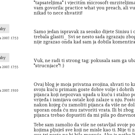
"tapsateljima" i vjecitim microsoft-mrziteljim
vam govorila: practice what you preach, ali vuk
nikad to nece shvatiti!
aby
Samo jedan ispravak za seosko dijete Sinisu i o
trebala glasiti_ Svi se nesto sada zgrazaju zbo
a 2007. 17:53
nije zgrazao onda kad sam ja dobila komentir
aby
Vuk, ne radi ti strong tag: pokusala sam ga ubac
"strucnjace"! :)
a 2007. 17:55
Ovaj blog je moja privatna svojina, shvati to k
svoju kuću primam goste dobre volje i dobrih 
a 2007. 19:10
pijanca koji nepozvan upada u kuću i stalno po
vrijeđa i ismijava ostale koji zalaze u nju. Post
nakon kojeg ću zamoliti pijanca da više ne do
uporan onda ću mu zatvoriti vrata. Ili bi zbog
pijanca trebao dopustiti da mi piša po dnevn
Tebe sam zamolio da više ne ostavljaš svoje 
kojima pljuješ sve koji ne misle kao ti. Nije t
ova tri posta ne bi bila moguća. Ako je netko l