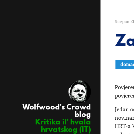
Stjepan Z
Za
doma
Povjeren
povjer
Wolfwood's Crowd
Jedan o
blog
novinar
Kritika il’ hvala
HRT-a V
hrvatskog (IT)