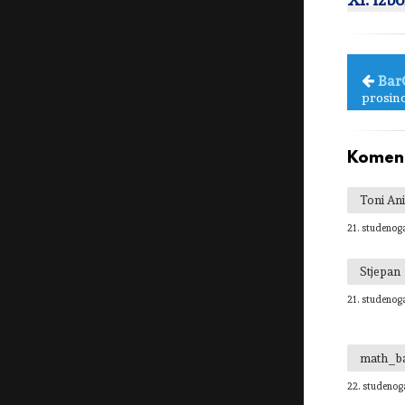
Bar
prosinc
Koment
Toni Ani
21. studenog
Stjepan
21. studenog
math_b
22. studenog