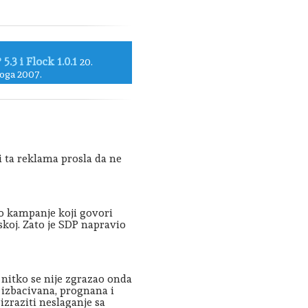
5.3 i Flock 1.0.1
20.
oga 2007.
i ta reklama prosla da ne
o kampanje koji govori
tskoj. Zato je SDP napravio
 nitko se nije zgrazao onda
 izbacivana, prognana i
izraziti neslaganje sa