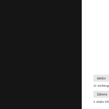
misko
22. studenog
Zabava
6. ožujka 200