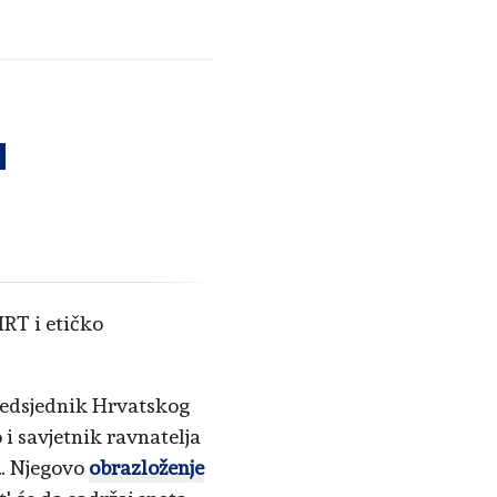
a
 HRT i etičko
predsjednik Hrvatskog
i savjetnik ravnatelja
a
. Njegovo
obrazloženje