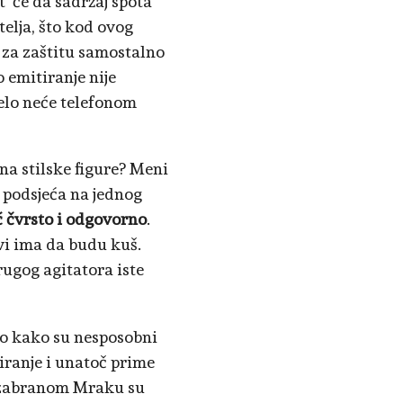
' će da sadržaj spota
telja, što kod ovog
o za zaštitu samostalno
 emitiranje nije
jelo neće telefonom
 na stilske figure? Meni
 podsjeća na jednog
 čvrsto i odgovorno
.
svi ima da budu kuš.
rugog agitatora iste
lo kako su nesposobni
iranje i unatoč prime
m zabranom Mraku su