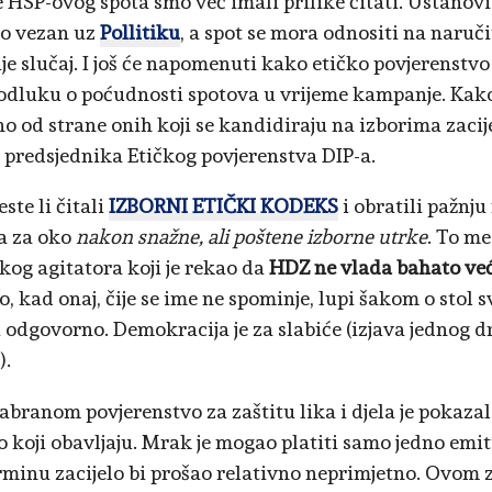
 HSP-ovog spota smo već imali prilike čitati. Ustanovit
ko vezan uz
Pollitiku
, a spot se mora odnositi na naruči
ije slučaj. I još će napomenuti kako etičko povjerenstv
odluku o poćudnosti spotova u vrijeme kampanje. Kako
o od strane onih koji se kandidiraju na izborima zaci
i predsjednika Etičkog povjerenstva DIP-a.
este li čitali
IZBORNI ETIČKI KODEKS
i obratili pažnju
la za oko
nakon snažne, ali poštene izborne utrke
. To me
kog agitatora koji je rekao da
HDZ ne vlada bahato već
, kad onaj, čije se ime ne spominje, lupi šakom o stol 
i odgovorno. Demokracija je za slabiće (izjava jednog d
).
branom povjerenstvo za zaštitu lika i djela je pokaza
o koji obavljaju. Mrak je mogao platiti samo jedno emit
rminu zacijelo bi prošao relativno neprimjetno. Ovo