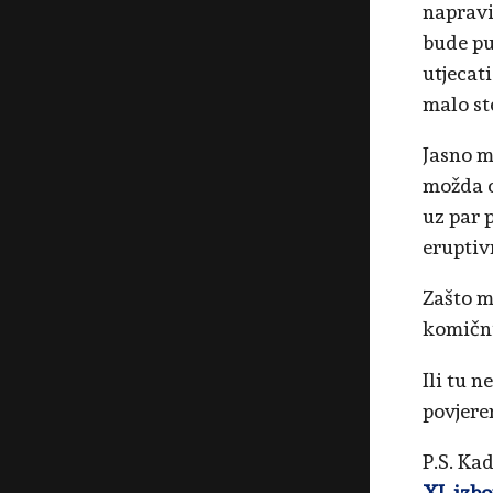
napravi
bude pun
utjecat
malo ste
Jasno m
možda o
uz par 
eruptivn
Zašto m
komični
Ili tu 
povjere
P.S. Kad
XI. izbo