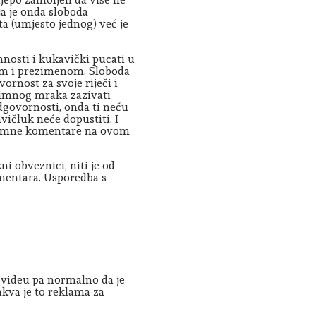
ja je onda sloboda
a (umjesto jednog) već je
mnosti i kukavički pucati u
nom i prezimenom. Sloboda
ornost za svoje riječi i
onimnog mraka zazivati
dgovornosti, onda ti neću
vičluk neće dopustiti. I
onimne komentare na ovom
ni obveznici, niti je od
omentara. Usporedba s
 videu pa normalno da je
kakva je to reklama za