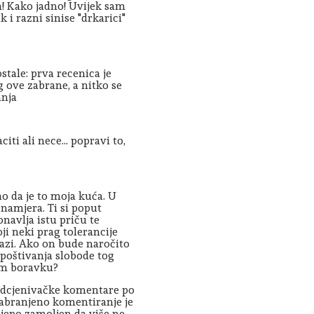
a! Kako jadno! Uvijek sam
 i razni sinise "drkarici"
stale: prva recenica je
g ove zabrane, a nitko se
anja
iti ali nece... popravi to,
ao da je to moja kuća. U
namjera. Ti si poput
navlja istu priču te
oji neki prag tolerancije
lazi. Ako on bude naročito
 poštivanja slobode tog
om boravku?
podcjenivačke komentare po
i zabranjeno komentiranje je
ijepo zamoljen da više ne