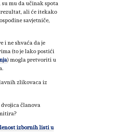
i su mu da učinak spota
rezultat, ali će itekako
ospodine savjetniče,
e i ne shvaća da je
ima (to je lako postići
nja
) mogla pretvoriti u
a.
lavnih zlikovaca iz
 dvojica članova
mitira?
enost izbornih listi u