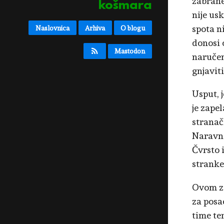
zabrane
košmara
nije us
spota n
Naslovnica
Arhiva
O blogu
donosi 
Mastodon
naručen
gnjavit
Usput, j
je zape
stranač
Naravno
Čvrsto 
stranke
Ovom za
za posa
time te