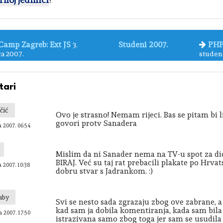
Camp Zagreb: Ext JS
Studeni 2007.
PHP 
3.
a 2007.
studen
ari
čić
Ovo je strasno! Nemam rijeci. Bas se pitam bi l
govori protv Sanadera
a 2007. 06:54
Mislim da ni Sanader nema na TV-u spot za di
BIRAJ. Već su taj rat prebacili plakate po Hrva
a 2007. 10:38
dobru stvar s Jadrankom. :)
aby
Svi se nesto sada zgrazaju zbog ove zabrane, a
kad sam ja dobila komentiranja, kada sam bila
a 2007. 17:50
istrazivana samo zbog toga jer sam se usudila 