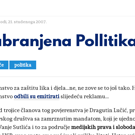
lodi
,
21. studenoga 2007.
branjena Pollitik
će
politika
stvo za zaštitu lika i djela...ne, ne zove se to još tako.
enstvo
odbili su emitirati
slijedeću reklamu...
d trojice članova tog povjerenstva je Dragutin Lučić, 
skog društva sa zamrznutim mandatom, koji je ujedno 
anje Sutlića i to za područje
medijskih prava i slobod