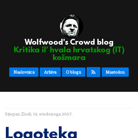
Wolfwood's Crowd blog
Kritika il’ hvala hrvatskog (IT)
košmara
Naslovnica
Arhiva
O blogu
Mastodon
Stjepan Zlodi
,
14. studenoga 2007.
Logoteka