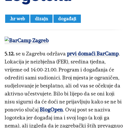
.hr web
dizajn
događaji
5.12.
se u Zagrebu održava
prvi domaći BarCamp
.
Lokacija je neizbježna (FER), sredina tjedna,
vrijeme od 14:00-21.00. Program i događanja će
odrediti sami sudionici. Broj mjesta je ograničen,
sudjelovanje je besplatno, ali od vas se očekuje da
aktivno učestvujete. Bilo bi lijepo da se oni koji
nisu sigurni da će doći ne prijavljuju kako se ne bi
ponovio slučaj
BlogOpen
. Ovaj post se naziva
logoteka jer događaj ima i svoj logo (a koji ga
nema), ali izgleda da je zagrebački štih prevagnuo