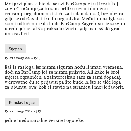
Moj prvi plan je bio da se svi BarCampovi u Hrvatskoj
zovu CroCamp (za tu sam priliku uzeo i domenu
crocamp.org; domena ističe za tjedan dana...), bez obzira
gdje se održavali i tko ih organizira. Međutim nadglasan
sam i odlučeno je da bude BarCamp Zagreb, što je sasvim
u redu jer je takva praksa u svijetu, gdje isto svaki grad
ima različit .
Stjepan
15. studenoga 2007. 15:13
Baš iz razloga, jer nisam siguran hoću li imati vremena,
doći na BarCamp još se nisam prijavio. Ali kako je broj
mjesta ograničen, a zainteresiran sam za sami događaj,
vjerovatno ću se prijaviti pa što bude. A što se tiče loga
za ubuntu, ovaj koji si stavio na stranicu i moj je favorit.
Berislav Lopac
15. studenoga 2007. 23:19
jedne međunarodne verzije Logoteke.