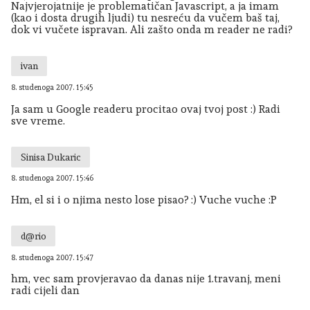
Najvjerojatnije je problematičan Javascript, a ja imam
(kao i dosta drugih ljudi) tu nesreću da vučem baš taj,
dok vi vučete ispravan. Ali zašto onda m reader ne radi?
ivan
8. studenoga 2007. 15:45
Ja sam u Google readeru procitao ovaj tvoj post :) Radi
sve vreme.
Sinisa Dukaric
8. studenoga 2007. 15:46
Hm, el si i o njima nesto lose pisao? :) Vuche vuche :P
d@rio
8. studenoga 2007. 15:47
hm, vec sam provjeravao da danas nije 1.travanj, meni
radi cijeli dan