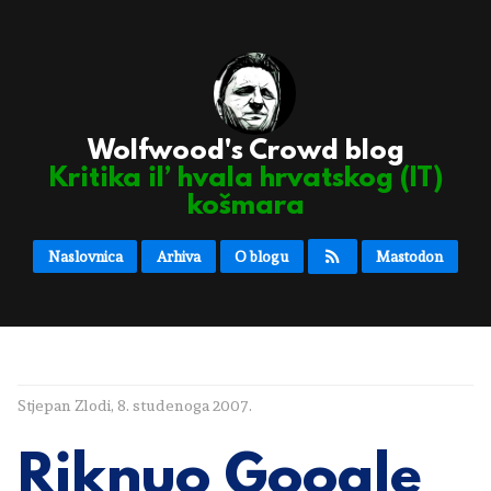
Wolfwood's Crowd blog
Kritika il’ hvala hrvatskog (IT)
košmara
Naslovnica
Arhiva
O blogu
Mastodon
Stjepan Zlodi
,
8. studenoga 2007.
Riknuo Google