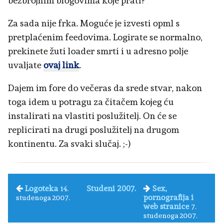
bezbrojnim blogovima koje prati?
Za sada nije frka. Moguće je izvesti opml s
pretplaćenim feedovima. Logirate se normalno,
prekinete žuti loader smrti i u adresno polje
uvaljate
ovaj link
.
Dajem im fore do večeras da srede stvar, nakon
toga idem u potragu za čitačem kojeg ću
instalirati na vlastiti poslužitelj. On će se
replicirati na drugi poslužitelj na drugom
kontinentu. Za svaki slučaj. ;-)
Logoteka
Studeni 2007.
Sex,
14.
pornografija i
studenoga 2007.
web stranice
7.
studenoga 2007.