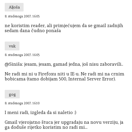
Aljoša
8. studenoga 2007. 16:05
ne koristim reader, ali primjećujem da se gmail zadnjih
sedam dana čudno ponaša
vuk
8. studenoga 2007. 16:05
@Siniša: jesam, jesam, gamad jedna, još nisu zaboravili..
Ne radi mi ni u Firefoxu niti u IE-u. Ne radi mi na crnim
bobicama (tamo dobijam 500, Internal Server Error).
gog
8. studenoga 2007. 16:10
I meni radi, izgleda da si naletio :)
Gmail vjerojatno štuca jer upgradaju na novu verziju, ja
ga doduše rijetko koristim no radi mi...