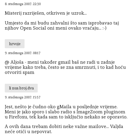
8. studenoga 2007. 22:30
Misterij razriješen, otkriven je uzrok...
Umjesto da mi budu zahvalni što sam isprobavao taj
njihov Open Social oni meni ovako vraćaju... :-)
hrvoje
9. studenoga 2007. 08:17
@ Aljoša - meni također gmail baš ne radi u zadnje
vrijeme kako treba, često se zna smrznuti, i to kad hoću
otvoriti spam
li nus.broj.dva
9. studenoga 2007. 15:57
Jest, nešto je čudno oko gMaila u posljednje vrijeme.
Meni je jako sporo i slabo radio s ImageZoom pluginom
u Firefoxu, tek kada sam to isključio nekako se oporavio.
A ovih dana trebam dobiti neke važne mailove... Valjda
neće otići u nepovrat.