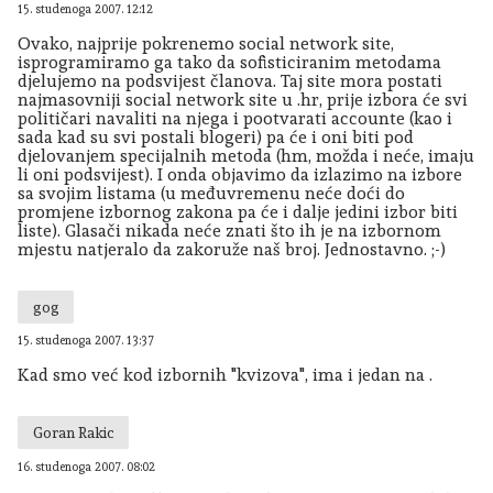
15. studenoga 2007. 12:12
Ovako, najprije pokrenemo social network site,
isprogramiramo ga tako da sofisticiranim metodama
djelujemo na podsvijest članova. Taj site mora postati
najmasovniji social network site u .hr, prije izbora će svi
političari navaliti na njega i pootvarati accounte (kao i
sada kad su svi postali blogeri) pa će i oni biti pod
djelovanjem specijalnih metoda (hm, možda i neće, imaju
li oni podsvijest). I onda objavimo da izlazimo na izbore
sa svojim listama (u međuvremenu neće doći do
promjene izbornog zakona pa će i dalje jedini izbor biti
liste). Glasači nikada neće znati što ih je na izbornom
mjestu natjeralo da zakoruže naš broj. Jednostavno. ;-)
gog
15. studenoga 2007. 13:37
Kad smo već kod izbornih "kvizova", ima i jedan na .
Goran Rakic
16. studenoga 2007. 08:02