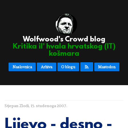
Wolfwood's Crowd blog
Kritika il’ hvala hrvatskog (IT)
košmara
Naslovnica
Arhiva
O blogu
Mastodon
Stjepan Zlodi
,
15. studenoga 2007.
Lijevo - desno -