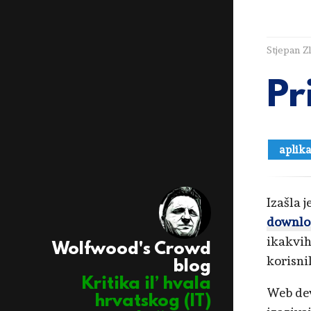
Stjepan Z
Pr
aplika
Izašla j
downlo
ikakvi
Wolfwood's Crowd
korisni
blog
Kritika il’ hvala
Web dev
hrvatskog (IT)