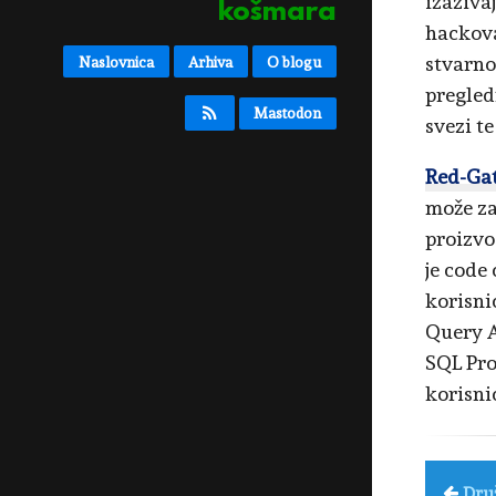
izaziva
košmara
hackova
stvarno
Naslovnica
Arhiva
O blogu
pregled
Mastodon
svezi t
Red-Ga
može za
proizvo
je code 
korisni
Query A
SQL Pro
korisn
Dru