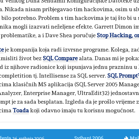
ju Velikog Duha Sendamil Konfiguracijske Datoteke u
. Nikada nisam pribjegavao tim hackovima, osim u sl
 bilo potrebno. Problem s tim hackovima je taj što bi u
nika mogli izazvati neželjene efekte. Garrett Dimon 
e problematike, a i Dave Shea poručuje
Stop Hacking, o
te
je kompanija koja radi izvrsne programe. Kolega, za
misliti život bez
SQL Compare
alata. Danas mi je poka
d iz njihove radionice koji ispunjava jednu prazninu u 
completition tj. Intellisense za SQL server.
SQL Promp
cima klasičnih MS aplikacija (SQL Server 2005 Manag
nalyzer, Enterprise Manager, UltraEdit32) jednostavni
mpt je za sada besplatan. Izgleda da je prošlo vrijeme 
icima
Toada
koji odavno imaju tu korisnu mogućnost.
ženja
Svibanj 2006.
Muk
24. svibnja 2006.