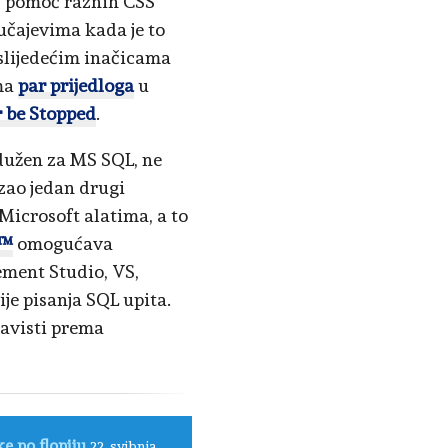
z pomoć raznih CSS
učajevima kada je to
 slijedećim inačicama
ima
par prijedloga
u
r be Stopped
.
dužen za MS SQL, ne
zao jedan drugi
Microsoft alatima, a to
t™
omogućava
ement Studio, VS,
je pisanja SQL upita.
zavisti prema
e po flopiju
22. svibnja