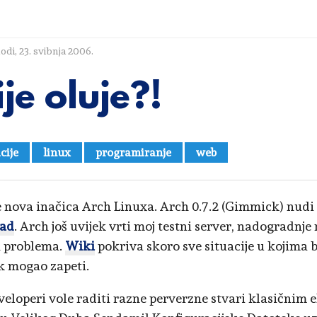
lodi
,
23. svibnja 2006.
ije oluje?!
cije
linux
programiranje
web
e nova inačica Arch Linuxa. Arch 0.7.2 (Gimmick) nudi tr
ad
. Arch još uvijek vrti moj testni server, nadogradnj
h problema.
Wiki
pokriva skoro sve situacije u kojima 
k mogao zapeti.
eloperi vole raditi razne perverzne stvari klasičnim 