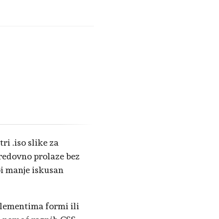
i .iso slike za
e redovno prolaze bez
bi manje iskusan
elementima formi ili