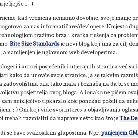
je ljepše... ;-)
rijeme, kad vremena nemamo dovoljno, sve je manje pri
 pogotovo za nas informatičare/devlopere. Umjesto du
ehnologijom tražimo brza i kratka rješenja za proble
emo.
Bite Size Standards
je novi blog koji ima za cilj d
 a namijenjen je uglavnom web developerima.
logeri i autori posjećenih i utjecajnih stranica već su 
jati kako da unovče svoje stranice. Ja se takvim razmiš
 zadovoljština bila tako mala i beznačajna da bi se mo
oljstvu posjetitelja ovog bloga. A ionako ne pišem ova
o sam neizlječivo tipkaralo koje ponekad poželi da neke 
jem. ;-) Oni koji vide svoj interes u objavljivanju ogla
i trebali razmisliti da naprave nešto kao što je
The De
udi se bave svakojakim glupostima. Npr.
punjenjem GM