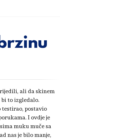
brzinu
ijedili, ali da skinem
bi to izgledalo.
 testirao, postavio
porukama. I ovdje je
rvisima muku muče sa
 nas je bilo manje,