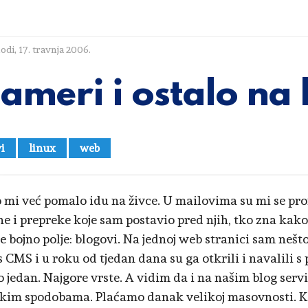
lodi
,
17. travnja 2006.
ameri i ostalo na 
i
linux
web
 mi već pomalo idu na živce. U mailovima su mi se pror
ne i prepreke koje sam postavio pred njih, tko zna kako 
e bojno polje: blogovi. Na jednoj web stranici sam nešto
 CMS i u roku od tjedan dana su ga otkrili i navalili s 
 jedan. Najgore vrste. A vidim da i na našim blog se
kim spodobama. Plaćamo danak velikoj masovnosti. Kad