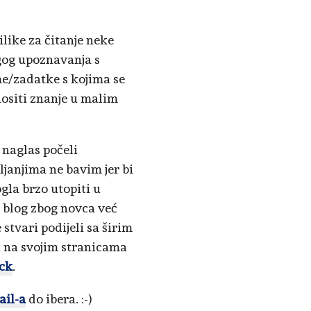
like za čitanje neke
gog upoznavanja s
me/zadatke s kojima se
onositi znanje u malim
i naglas počeli
ljanjima ne bavim jer bi
gla brzo utopiti u
j blog zbog novca već
stvari podijeli sa širim
sa na svojim stranicama
ck
.
ail-a
do ibera. :-)