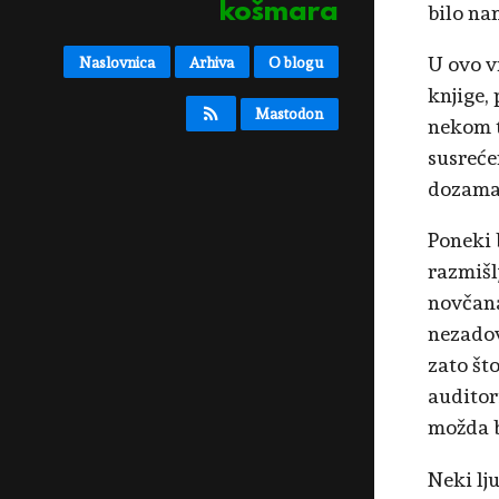
košmara
bilo nam 
U ovo v
Naslovnica
Arhiva
O blogu
knjige,
Mastodon
nekom t
susreć
dozama,
Poneki b
razmišl
novčana
nezadov
zato št
auditori
možda b
Neki lj