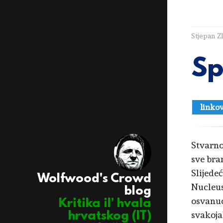
Stjepan Z
Sp
linkov
Stvarno
sve bra
Slijedeć
Wolfwood's Crowd
Nucleus
blog
osvanuo
Kritika il’ hvala
svakoja
hrvatskog (IT)