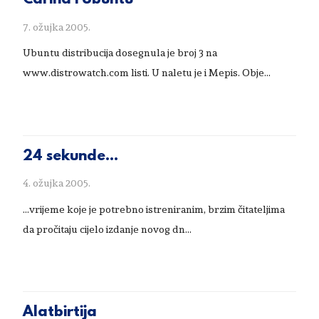
Carina i Ubuntu
7. ožujka 2005.
Ubuntu distribucija dosegnula je broj 3 na
www.distrowatch.com listi. U naletu je i Mepis. Obje...
24 sekunde...
4. ožujka 2005.
...vrijeme koje je potrebno istreniranim, brzim čitateljima
da pročitaju cijelo izdanje novog dn...
Alatbirtija