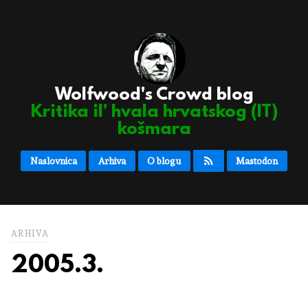
Wolfwood's Crowd blog
Kritika il’ hvala hrvatskog (IT)
košmara
Naslovnica
Arhiva
O blogu
Mastodon
ARHIVA
2005.3.