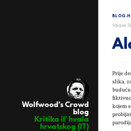
BLOG.H
Stjepan Z
Al
Prije d
slika, 
budućno
fiktivn
Wolfwood's Crowd
kojem s
blog
probija
Kritika il’ hvala
parodija
hrvatskog (IT)