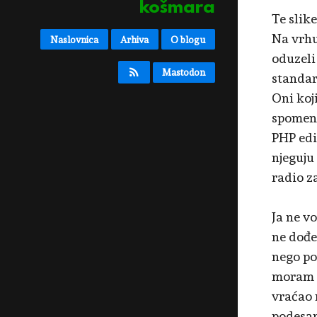
košmara
Te slik
Na vrhu
Naslovnica
Arhiva
O blogu
oduzeli
Mastodon
standard
Oni koji
spomenu
PHP edi
njeguju
radio z
Ja ne v
ne dođe
nego po
moram k
vraćao n
podesan