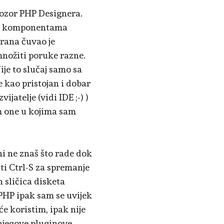
prozor PHP Designera.
itim komponentama
krana čuvao je
 množiti poruke razne.
ije to slučaj samo sa
 kao pristojan i dobar
jatelje (vidi IDE ;-) )
em one u kojima sam
ni ne znaš što rade dok
ti Ctrl-S za spremanje
 sličica disketa
PHP ipak sam se uvijek
će koristim, ipak nije
njegove pluginove