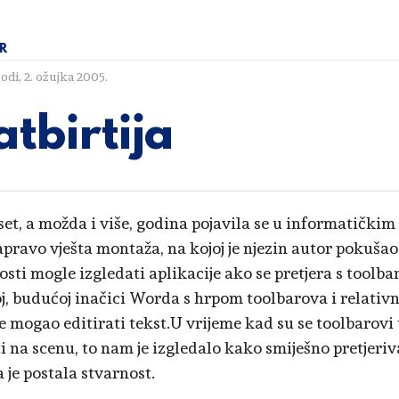
R
lodi
,
2. ožujka 2005.
atbirtija
eset, a možda i više, godina pojavila se u informatički
zapravo vješta montaža, na kojoj je njezin autor pokušao
sti mogle izgledati aplikacije ako se pretjera s toolba
oj, budućoj inačici Worda s hrpom toolbarova i relati
e mogao editirati tekst.U vrijeme kad su se toolbarovi t
ti na scenu, to nam je izgledalo kako smiješno pretjeriv
 je postala stvarnost.