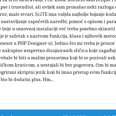
ipse i trustudio), ali uvijek sam pronašao neki razloga
rze, male stvari. SciTE ima valjda najbolje bojanje ko
 nastavljanje započetih naredbi, pomoć s opisom i pa
 (nije u osnovnoj instalaciji već treba posebno skinuti) 
je je sažetak s nazivom funkcija, klasa i njihovih metod
owser u PHP Designer-u). Jedino što mi treba je prozor 
 nakupine nespretno dizajniranih sličica koje zagađuj
trebale bi biti u malim prozorima koji bi se pozivali n
ičkom kraticom, a nestajali bi bez pogovora, čim bi 
tegrirani skriptni jezik koji bi imao pristup svim funkc
bio bi dodatni plus. Hm...