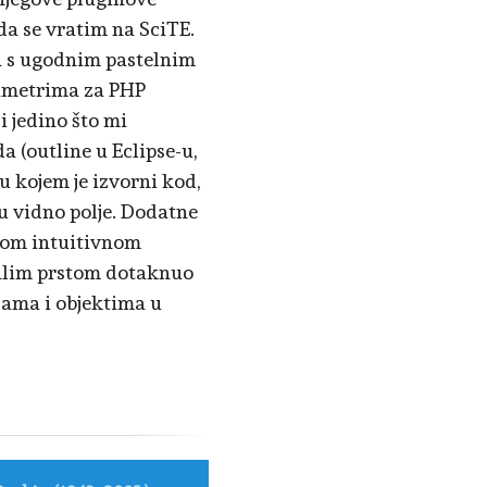
 da se vratim na SciTE.
da s ugodnim pastelnim
rametrima za PHP
i jedino što mi
a (outline u Eclipse-u,
u kojem je izvorni kod,
u vidno polje. Dodatne
ekom intuitivnom
malim prstom dotaknuo
ijama i objektima u