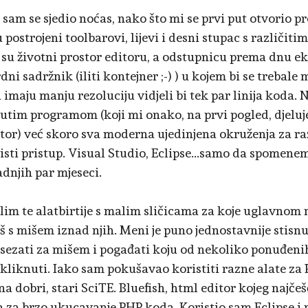
e sam se sjedio noćas, nako što mi se prvi put otvorio 
 postrojeni toolbarovi, lijevi i desni stupac s različ
 su životni prostor editoru, a odstupnicu prema dnu e
ni sadržnik (iliti kontejner ;-) ) u kojem bi se trebale
 imaju manju rezoluciju vidjeli bi tek par linija koda. N
tim programom (koji mi onako, na prvi pogled, djeluje
tor) već skoro sva moderna ujedinjena okruženja za razvi
 isti pristup. Visual Studio, Eclipse...samo da spomen
adnjih par mjeseci.
olim te alatbirtije s malim sličicama za koje uglavnom 
š s mišem iznad njih. Meni je puno jednostavnije stisnu
sezati za mišem i pogađati koju od nekoliko ponuđenih
liknuti. Iako sam pokušavao koristiti razne alate za 
a dobri, stari SciTE. Bluefish, html editor kojeg najčeš
 za brzo ukucavanje PHP koda. Koristio sam Eclipse i 