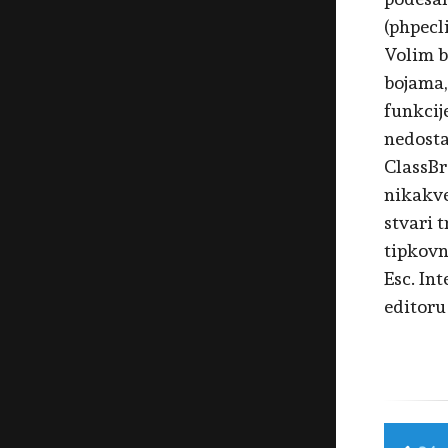
(phpecl
Volim b
bojama,
funkcije
nedosta
ClassBr
nikakve
stvari 
tipkovn
Esc. In
editoru 