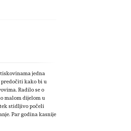
m tiskovinama jedna
 predočiti kako bi u
rovima. Radilo se o
vno malom dijelom u
ek stidljivo počeli
anje. Par godina kasnije