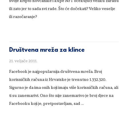
svoje kripto novčanike i kupe NFT očekujući veliku zaradu
ili zato jer to sada svi rade. Što će dočekati? Veliko veselje
ili razočaranje?
Društvena mreža za klince
21. veljače 2011.
Facebook je najpopularnija društvena mreža. Broj
korisničkih računa iz Hrvatske je trenutno 1.332.320.
Sigurno je da ima onih koji imaju više korisničkih računa, ali
ti su zanemarivi. Ono što nije zanemarivo je broj djece na
Facebooku koji je, pretpostavljam, sad …