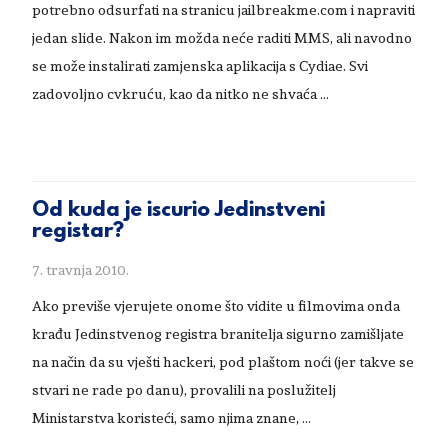
potrebno odsurfati na stranicu jailbreakme.com i napraviti
jedan slide. Nakon im možda neće raditi MMS, ali navodno
se može instalirati zamjenska aplikacija s Cydiae. Svi
zadovoljno cvkruću, kao da nitko ne shvaća …
Od kuda je iscurio Jedinstveni
registar?
7. travnja 2010.
Ako previše vjerujete onome što vidite u filmovima onda
krađu Jedinstvenog registra branitelja sigurno zamišljate
na način da su vješti hackeri, pod plaštom noći (jer takve se
stvari ne rade po danu), provalili na poslužitelj
Ministarstva koristeći, samo njima znane, …