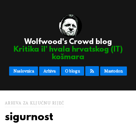
Wolfwood's Crowd blog
Kritika il’ hvala hrvatskog (IT)
košmara
Naslovnica
Arhiva
O blogu
Mastodon
ARHIVA ZA KLJUČNU RIJEČ
sigurnost