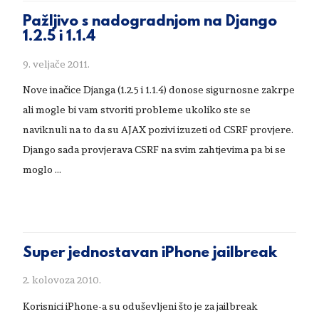
Pažljivo s nadogradnjom na Django
1.2.5 i 1.1.4
9. veljače 2011.
Nove inačice Djanga (1.2.5 i 1.1.4) donose sigurnosne zakrpe
ali mogle bi vam stvoriti probleme ukoliko ste se
naviknuli na to da su AJAX pozivi izuzeti od CSRF provjere.
Django sada provjerava CSRF na svim zahtjevima pa bi se
moglo …
Super jednostavan iPhone jailbreak
2. kolovoza 2010.
Korisnici iPhone-a su oduševljeni što je za jailbreak