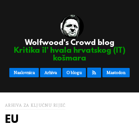
Wolfwood's Crowd blog
Kritika il’ hvala hrvatskog (IT)
košmara
Naslovnica
Arhiva
O blogu
Mastodon
ARHIVA ZA KLJUČNU RIJEČ
EU