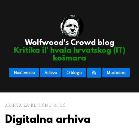
Wolfwood's Crowd blog
Kritika il’ hvala hrvatskog (IT)
košmara
Naslovnica
Arhiva
O blogu
Mastodon
ARHIVA ZA KLJUČNU RIJEČ
Digitalna arhiva