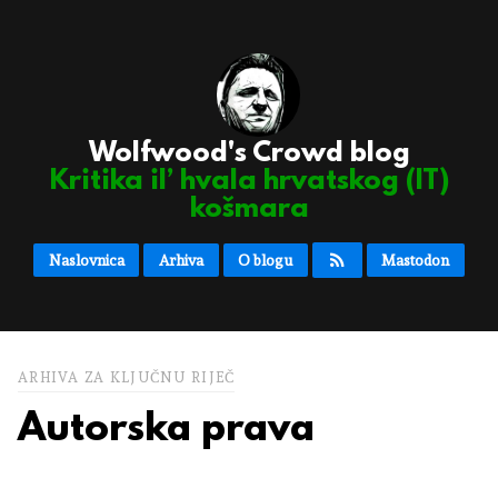
Wolfwood's Crowd blog
Kritika il’ hvala hrvatskog (IT)
košmara
Naslovnica
Arhiva
O blogu
Mastodon
ARHIVA ZA KLJUČNU RIJEČ
Autorska prava