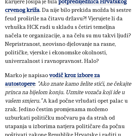
karijere Josipa je bila
potpredsjednica Hrvatskog
crvenog križa
. Da nije bilo prekida možda bi sestre
feud proširile na čitavu državu?! Vjerujete li da
vrhuška HCK radi u skladu s četiri temeljna
načela te organizacije, a na čelu su mu takvi ljudi?
Nepristranost, neovisno djelovanje na rasne,
političke, vjerske i ekonomske okolnosti,
univerzalnost i ravnopravnost. Halo?
Marko je napisao
vodič kroz izbore za
autostopere
:
"Ako znate kamo želite stići, ne čekajte
princa na bijelom konju. Uzmite vozača koji ide u
vašem smjeru."
A kad počne vrludati opet palac u
zrak. Jedino čestim promjenama možemo
uzburkati političku močvaru pa da strah od
utapanja u izborima natjera političare da počnu
poštivati zakone Republike Hrvatske i raditi u