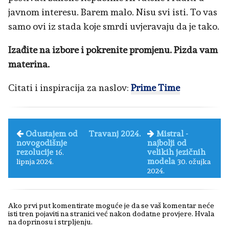
javnom interesu. Barem malo. Nisu svi isti. To vas
samo ovi iz stada koje smrdi uvjeravaju da je tako.
Izađite na izbore i pokrenite promjenu. Pizda vam
materina.
Citati i inspiracija za naslov:
Prime Time
Odustajem od
Travanj 2024.
Mistral -
novogodišnje
najbolji od
rezolucije
velikih jezičnih
16.
modela
lipnja 2024.
30. ožujka
2024.
Ako prvi put komentirate moguće je da se vaš komentar neće
isti tren pojaviti na stranici već nakon dodatne provjere. Hvala
na doprinosu i strpljenju.