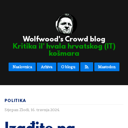
Wolfwood's Crowd blog
Kritika il’ hvala hrvatskog (IT)
košmara
Naslovnica
Arhiva
O blogu
Mastodon
POLITIKA
Stjepan Zlodi
,
16. travnja 2024.