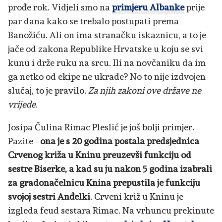
prođe rok. Vidjeli smo na
primjeru Albanke
prije
par dana kako se trebalo postupati prema
Banožiću. Ali on ima stranačku iskaznicu, a to je
jače od zakona Republike Hrvatske u koju se svi
kunu i drže ruku na srcu. Ili na novčaniku da im
ga netko od ekipe ne ukrade? No to nije izdvojen
slučaj, to je pravilo.
Za njih zakoni ove države ne
vrijede
.
Josipa Čulina Rimac Pleslić je još bolji primjer.
Pazite -
ona je s 20 godina postala predsjednica
Crvenog križa u Kninu preuzevši funkciju od
sestre Biserke, a kad su ju nakon 5 godina izabrali
za gradonačelnicu Knina prepustila je funkciju
svojoj sestri Anđelki
. Crveni križ u Kninu je
izgleda feud sestara Rimac. Na vrhuncu prekinute