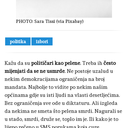
PHOTO:
Sara Tissi (via Pixabay)
politika
izbori
Kažu da su
političari kao pelene
. Treba ih
često
mijenjati da se ne usmrde
. Ne postoje uzalud u
nekim demokracijama ograničenja na broj
mandata. Najbolje to vidite po nekim našim
općinama gdje su isti ljudi na vlasti desetljećima.
Bez ograničenja sve ode u diktaturu. Ali izgleda
da nekima ne smeta što pelena smrdi. Nagurali se
u stado, smrdi, druže se, toplo im je. Ili kako je to
lijepo rečeno u SMS porukama koja cure...