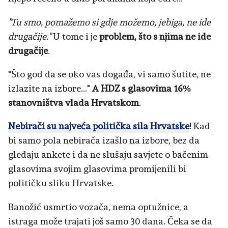
"Tu smo, pomažemo si gdje možemo, jebiga, ne ide
drugačije."
U tome i je
problem, što s njima ne ide
drugačije
.
"Što god da se oko vas događa, vi samo šutite, ne
izlazite na izbore..."
A HDZ s glasovima 16%
stanovništva vlada Hrvatskom
.
Nebirači su najveća politička sila Hrvatske
! Kad
bi samo pola nebirača izašlo na izbore, bez da
gledaju ankete i da ne slušaju savjete o bačenim
glasovima svojim glasovima promijenili bi
političku sliku Hrvatske.
Banožić usmrtio vozača, nema optužnice, a
istraga može trajati još samo 30 dana. Čeka se da