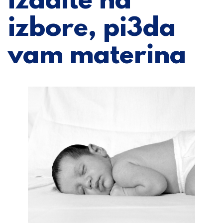
Izađite na
izbore, pi3da
vam materina